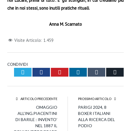
noi Lucani, prima di tutti”. E gli scongiuri, in cui crediamo più
che in noi stessi, sono inutili pratiche rituali.
Anna M. Scarnato
Visite Articolo:
1.459
CONDIVIDI
Twitter
Facebook
Pinterest
LinkedIn
Tumblr
Email
ARTICOLO PRECEDENTE
PROSSIMO ARTICOLO
OMAGGIO
PARIGI 2024, 8
ALL’ING.PIACENTINI
BOXER ITALIANI
DI BARILE : INVENTO’
ALLA RICERCA DEL
NEL 1887 IL
PODIO