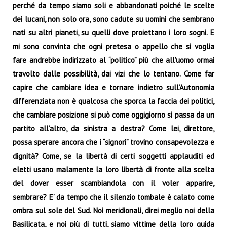
perché da tempo siamo soli e abbandonati poiché le scelte
dei lucani, non solo ora, sono cadute su uomini che sembrano
nati su altri pianeti, su quelli dove proiettano i loro sogni. E
mi sono convinta che ogni pretesa o appello che si voglia
fare andrebbe indirizzato al “politico” più che all’uomo ormai
travolto dalle possibilità, dai vizi che lo tentano. Come far
capire che cambiare idea e tornare indietro sull’Autonomia
differenziata non è qualcosa che sporca la faccia dei politici,
che cambiare posizione si può come oggigiorno si passa da un
partito all’altro, da sinistra a destra? Come lei, direttore,
possa sperare ancora che i “signori” trovino consapevolezza e
dignità? Come, se la libertà di certi soggetti applauditi ed
eletti usano malamente la loro libertà di fronte alla scelta
del dover esser scambiandola con il voler apparire,
sembrare? E’ da tempo che il silenzio tombale è calato come
ombra sul sole del Sud. Noi meridionali, direi meglio noi della
Basilicata, e noi più di tutti, siamo vittime della loro guida