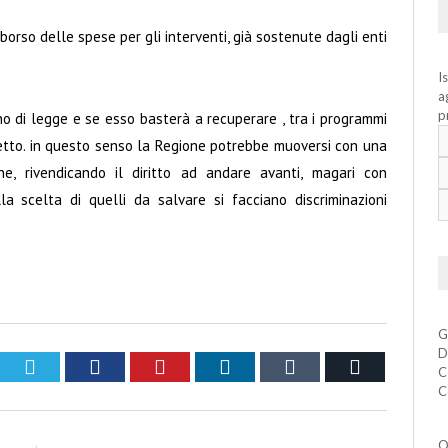
borso delle spese per gli interventi, già sostenute dagli enti
.
I
a
p
 di legge e se esso basterà a recuperare , tra i programmi
caletto. in questo senso la Regione potrebbe muoversi con una
e, rivendicando il diritto ad andare avanti, magari con
a scelta di quelli da salvare si facciano discriminazioni
G
D
Twitter
Facebook
Pinterest
LinkedIn
Tumblr
Email
C
C
Q