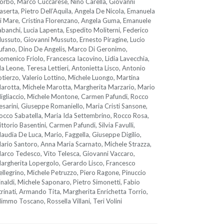
orbo, Marco Cuccarese, Nino Carella, Giovanni
aserta, Pietro Dell’Aquila, Angela De Nicola, Emanuela
i Mare, Cristina Florenzano, Angela Guma, Emanuele
abanchi, Lucia Lapenta, Espedito Moliterni, Federico
ussuto, Giovanni Mussuto, Ernesto Piragine, Lucio
ufano, Dino De Angelis, Marco Di Geronimo,
omenico Friolo, Francesca Iacovino, Lidia Lavecchia,
da Leone, Teresa Lettieri, Antonietta Lisco, Antonio
otierzo, Valerio Lottino, Michele Luongo, Martina
arotta, Michele Marotta, Margherita Marzario, Mario
igliaccio, Michele Montone, Carmen Pafundi, Rocco
esarini, Giuseppe Romaniello, Maria Cristi Sansone,
occo Sabatella, Maria Ida Settembrino, Rocco Rosa,
ittorio Basentini, Carmen Pafundi, Silvia Favulli,
laudia De Luca, Mario, Faggella, Giuseppe Digilio,
ario Santoro, Anna Maria Scarnato, Michele Strazza,
arco Tedesco, Vito Telesca, Giovanni Vaccaro,
argherita Lopergolo, Gerardo Lisco, Francesco
ellegrino, Michele Petruzzo, Piero Ragone, Pinuccio
inaldi, Michele Saponaro, Pietro Simonetti, Fabio
trinati, Armando Tita, Margherita Enrichetta Torrio,
immo Toscano, Rossella Villani, Teri Volini