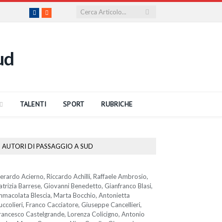
Facebook
RSS
TALENTI
SPORT
RUBRICHE
AUTORI DI PASSAGGIO A SUD
erardo Acierno, Riccardo Achilli, Raffaele Ambrosio,
atrizia Barrese, Giovanni Benedetto, Gianfranco Blasi,
mmacolata Blescia, Marta Bocchio, Antonietta
uccolieri, Franco Cacciatore, Giuseppe Cancellieri,
rancesco Castelgrande, Lorenza Colicigno, Antonio