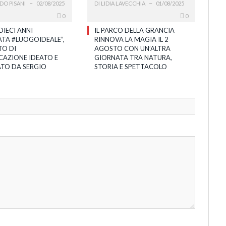
DO PISANI
02/08/2025
DI
LIDIA LAVECCHIA
01/08/2025
0
0
DIECI ANNI
IL PARCO DELLA GRANCIA
ATA #LUOGOIDEALE”,
RINNOVA LA MAGIA IL 2
O DI
AGOSTO CON UN’ALTRA
AZIONE IDEATO E
GIORNATA TRA NATURA,
ATO DA SERGIO
STORIA E SPETTACOLO