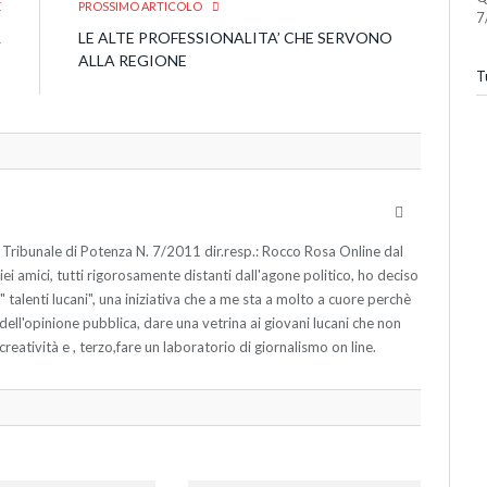
E
PROSSIMO ARTICOLO
7
L
LE ALTE PROFESSIONALITA’ CHE SERVONO
I
ALLA REGIONE
Tu
I
Website
 Tribunale di Potenza N. 7/2011 dir.resp.: Rocco Rosa Online dal
 amici, tutti rigorosamente distanti dall'agone politico, ho deciso
ne " talenti lucani", una iniziativa che a me sta a molto a cuore perchè
o dell'opinione pubblica, dare una vetrina ai giovani lucani che non
creatività e , terzo,fare un laboratorio di giornalismo on line.