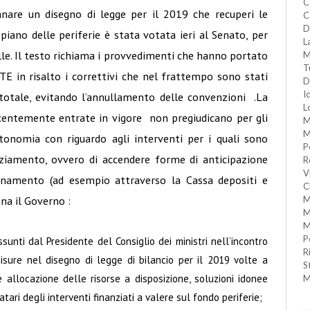
C
are un disegno di legge per il 2019 che recuperi le
C
D
 piano delle periferie è stata votata ieri al Senato, per
L
elle. Il testo richiama i provvedimenti che hanno portato
M
T
TE in risalto i correttivi che nel frattempo sono stati
D
I
 totale, evitando l’annullamento delle convenzioni .La
L
ecentemente entrate in vigore non pregiudicano per gli
M
M
autonomia con riguardo agli interventi per i quali sono
P
nziamento, ovvero di accendere forme di anticipazione
R
V
ordinamento (ad esempio attraverso la Cassa depositi e
C
gna il Governo :
M
M
M
P
sunti dal Presidente del Consiglio dei ministri nell’incontro
R
isure nel disegno di legge di bilancio per il 2019 volte a
S
 allocazione delle risorse a disposizione, soluzioni idonee
M
atari degli interventi finanziati a valere sul fondo periferie;