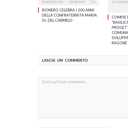
DI
REDAZIONE
03/08/2025
0
DI
LEONAR
RIONERO CELEBRA I 200 ANNI
DELLA CONFRATERNITA MARIA
COMPIE 
SS. DEL CARMELO
“BASILIC
PROGETT
COMUNIC
SVILUPP
RAGONE
LASCIA UN COMMENTO