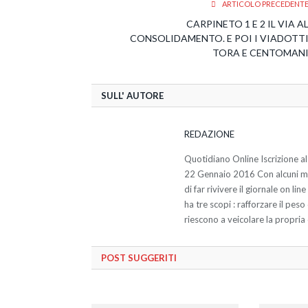
ARTICOLO PRECEDENT
CARPINETO 1 E 2 IL VIA A
CONSOLIDAMENTO. E POI I VIADOTT
TORA E CENTOMAN
SULL' AUTORE
REDAZIONE
Quotidiano Online Iscrizione al
22 Gennaio 2016 Con alcuni miei
di far rivivere il giornale on li
ha tre scopi : rafforzare il pes
riescono a veicolare la propria 
POST SUGGERITI