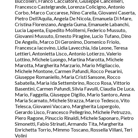
Buccolieri, Franco Cacciatore, Giuseppe Cancellieri,
Francesco Castelgrande, Lorenza Colicigno, Antonio
Corbo, Marco Cuccarese, Nino Carella, Giovanni Caserta,
Pietro Dell’Aquila, Angela De Nicola, Emanuela Di Mare,
Cristina Florenzano, Angela Guma, Emanuele Labanchi,
Lucia Lapenta, Espedito Moliterni, Federico Mussuto,
Giovanni Mussuto, Ernesto Piragine, Lucio Tufano, Dino
De Angelis, Marco Di Geronimo, Domenico Friolo,
Francesca Iacovino, Lidia Lavecchia, Ida Leone, Teresa
Lettieri, Antonietta Lisco, Antonio Lotierzo, Valerio
Lottino, Michele Luongo, Martina Marotta, Michele
Marotta, Margherita Marzario, Mario Migliaccio,
Michele Montone, Carmen Pafundi, Rocco Pesarini,
Giuseppe Romaniello, Maria Cristi Sansone, Rocco
Sabatella, Maria Ida Settembrino, Rocco Rosa, Vittorio
Basentini, Carmen Pafundi, Silvia Favulli, Claudia De Luca,
Mario, Faggella, Giuseppe Digilio, Mario Santoro, Anna
Maria Scarnato, Michele Strazza, Marco Tedesco, Vito
Telesca, Giovanni Vaccaro, Margherita Lopergolo,
Gerardo Lisco, Francesco Pellegrino, Michele Petruzzo,
Piero Ragone, Pinuccio Rinaldi, Michele Saponaro, Pietro
Simonetti, Fabio Strinati, Armando Tita, Margherita
Enrichetta Torrio, Mimmo Toscano, Rossella Villani, Teri
Volini