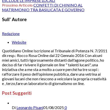
ESCLUDE LE IMPRESE LOCALI
Prossimo Articolo
CONFETTI DI CHININO AL
MATRIMONIO TRA BASILICATA E GOVERNO
Sull' Autore
Redazione
Website
Quotidiano Online Iscrizione al Tribunale di Potenza N. 7/2011
dir.resp.: Rocco Rosa Online dal 22 Gennaio 2016 Con alcuni
miei amici, tutti rigorosamente distanti dall'agone politico, ho
deciso di far rivivere il giornale on line " talenti lucani", una
iniziativa che a me sta a molto a cuore perchè ha tre scopi :
rafforzare il peso dell'opinione pubblica, dare una vetrina ai
giovani lucani che non riescono a veicolare la propria creatività
e , terzo,fare un laboratorio di giornalismo on line.
Post Suggeriti
Di
Leonardo Pisani
01/08/2025
0