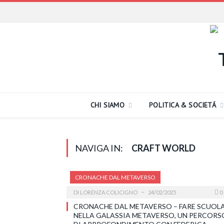
CHI SIAMO
POLITICA & SOCIETÁ
NAVIGA IN:
CRAFT WORLD
CRONACHE DAL METAVERSO
DI
LORENZA COLICIGNO
24/02/2025
0
CRONACHE DAL METAVERSO – FARE SCUOL
NELLA GALASSIA METAVERSO, UN PERCORS