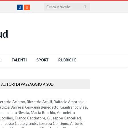
Facebook
RSS
TALENTI
SPORT
RUBRICHE
AUTORI DI PASSAGGIO A SUD
erardo Acierno, Riccardo Achilli, Raffaele Ambrosio,
atrizia Barrese, Giovanni Benedetto, Gianfranco Blasi,
mmacolata Blescia, Marta Bocchio, Antonietta
uccolieri, Franco Cacciatore, Giuseppe Cancellieri,
rancesco Castelgrande, Lorenza Colicigno, Antonio