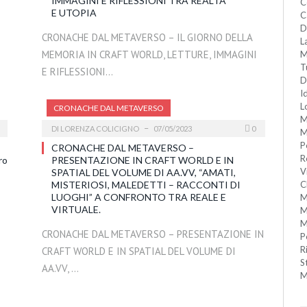
IMMAGINI E RIFLESSIONI TRA REALTÀ
C
E UTOPIA
C
D
CRONACHE DAL METAVERSO – IL GIORNO DELLA
L
MEMORIA IN CRAFT WORLD, LETTURE, IMMAGINI
M
T
E RIFLESSIONI…
D
I
L
CRONACHE DAL METAVERSO
M
DI
LORENZA COLICIGNO
07/05/2023
0
M
P
CRONACHE DAL METAVERSO –
R
ro
PRESENTAZIONE IN CRAFT WORLD E IN
V
SPATIAL DEL VOLUME DI AA.VV, “AMATI,
MISTERIOSI, MALEDETTI – RACCONTI DI
C
LUOGHI” A CONFRONTO TRA REALE E
M
VIRTUALE.
M
M
CRONACHE DAL METAVERSO – PRESENTAZIONE IN
P
R
CRAFT WORLD E IN SPATIAL DEL VOLUME DI
S
AA.VV, …
M