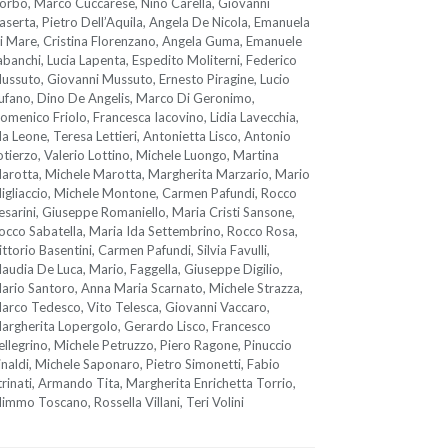
orbo, Marco Cuccarese, Nino Carella, Giovanni
aserta, Pietro Dell’Aquila, Angela De Nicola, Emanuela
i Mare, Cristina Florenzano, Angela Guma, Emanuele
abanchi, Lucia Lapenta, Espedito Moliterni, Federico
ussuto, Giovanni Mussuto, Ernesto Piragine, Lucio
ufano, Dino De Angelis, Marco Di Geronimo,
omenico Friolo, Francesca Iacovino, Lidia Lavecchia,
da Leone, Teresa Lettieri, Antonietta Lisco, Antonio
otierzo, Valerio Lottino, Michele Luongo, Martina
arotta, Michele Marotta, Margherita Marzario, Mario
igliaccio, Michele Montone, Carmen Pafundi, Rocco
esarini, Giuseppe Romaniello, Maria Cristi Sansone,
occo Sabatella, Maria Ida Settembrino, Rocco Rosa,
ittorio Basentini, Carmen Pafundi, Silvia Favulli,
laudia De Luca, Mario, Faggella, Giuseppe Digilio,
ario Santoro, Anna Maria Scarnato, Michele Strazza,
arco Tedesco, Vito Telesca, Giovanni Vaccaro,
argherita Lopergolo, Gerardo Lisco, Francesco
ellegrino, Michele Petruzzo, Piero Ragone, Pinuccio
inaldi, Michele Saponaro, Pietro Simonetti, Fabio
trinati, Armando Tita, Margherita Enrichetta Torrio,
immo Toscano, Rossella Villani, Teri Volini