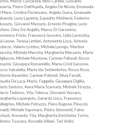
orbo, Marco Cuccarese, Nino Carella, Giovanni
aserta, Pietro Dell’Aquila, Angela De Nicola, Emanuela
i Mare, Cristina Florenzano, Angela Guma, Emanuele
abanchi, Lucia Lapenta, Espedito Moliterni, Federico
ussuto, Giovanni Mussuto, Ernesto Piragine, Lucio
ufano, Dino De Angelis, Marco Di Geronimo,
omenico Friolo, Francesca Iacovino, Lidia Lavecchia,
da Leone, Teresa Lettieri, Antonietta Lisco, Antonio
otierzo, Valerio Lottino, Michele Luongo, Martina
arotta, Michele Marotta, Margherita Marzario, Mario
igliaccio, Michele Montone, Carmen Pafundi, Rocco
esarini, Giuseppe Romaniello, Maria Cristi Sansone,
occo Sabatella, Maria Ida Settembrino, Rocco Rosa,
ittorio Basentini, Carmen Pafundi, Silvia Favulli,
laudia De Luca, Mario, Faggella, Giuseppe Digilio,
ario Santoro, Anna Maria Scarnato, Michele Strazza,
arco Tedesco, Vito Telesca, Giovanni Vaccaro,
argherita Lopergolo, Gerardo Lisco, Francesco
ellegrino, Michele Petruzzo, Piero Ragone, Pinuccio
inaldi, Michele Saponaro, Pietro Simonetti, Fabio
trinati, Armando Tita, Margherita Enrichetta Torrio,
immo Toscano, Rossella Villani, Teri Volini