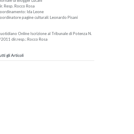
iornale di Blogger Lucani
ir. Resp. Rocco Rosa
oordinamento: Ida Leone
oordinatore pagine culturali: Leonardo Pisani
uotidiano Online Iscrizione al Tribunale di Potenza N.
/2011 dir.resp.: Rocco Rosa
tti gli Articoli