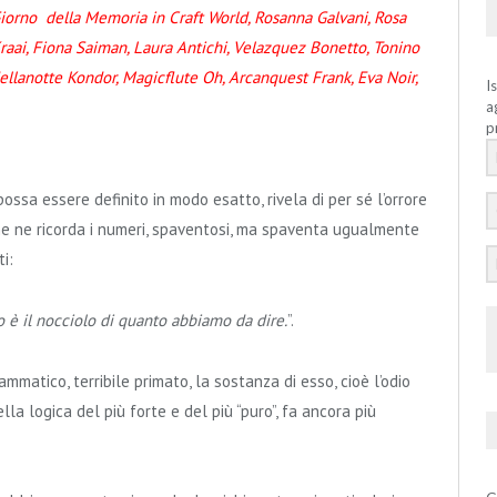
 Giorno della Memoria in Craft World, Rosanna Galvani, Rosa
Kraai, Fiona Saiman, Laura Antichi, Velazquez Bonetto, Tonino
lanotte Kondor, Magicflute Oh, Arcanquest Frank, Eva Noir,
I
a
p
ossa essere definito in modo esatto, rivela di per sé l’orrore
che ne ricorda i numeri, spaventosi, ma spaventa ugualmente
i:
 è il nocciolo di quanto abbiamo da dire.
”.
mmatico, terribile primato, la sostanza di esso, cioè l’odio
lla logica del più forte e del più “puro”, fa ancora più