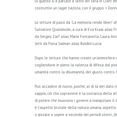
Di questo si è parlato e letto ieri sera in Craft W
costruttivi un lager nazista, con il gruppo + Donn
Le letture di passi da “La memoria rende liberi” di
Salvatore Quasimodo, a cura di Eva Kraai alias Fran
da Sergeij Zarf alias Mario Fontanella, Laura Ant
letti da Fiona Saiman alias Baldini Lucia.
Dopo le letture che hanno creato un’atmosfera di 
cogliendone in pieno la valenza di difesa dal possi
umanità contro la disumanità, del giusto contro l
Può accadere di nuovo, poiché, al di là del dato
sappia, ciò che sopravvive è la sostanza della sho
di potere che muovono i governi a manipolare i
è l’aspetto brutale della natura umana, aspetto 
o aizzare o sopire a seconda dei periodi storici, 