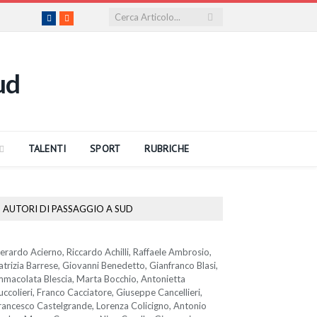
Facebook
RSS
TALENTI
SPORT
RUBRICHE
AUTORI DI PASSAGGIO A SUD
erardo Acierno, Riccardo Achilli, Raffaele Ambrosio,
atrizia Barrese, Giovanni Benedetto, Gianfranco Blasi,
mmacolata Blescia, Marta Bocchio, Antonietta
uccolieri, Franco Cacciatore, Giuseppe Cancellieri,
rancesco Castelgrande, Lorenza Colicigno, Antonio