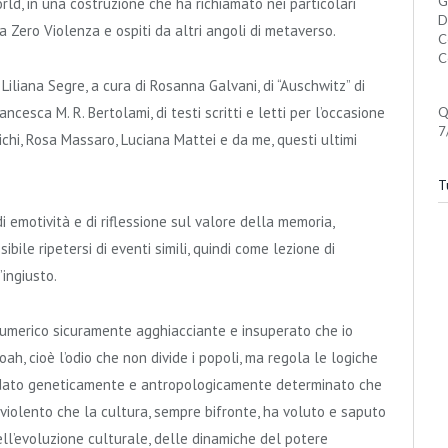
G
orld, in una costruzione che ha richiamato nei particolari
D
a Zero Violenza e ospiti da altri angoli di metaverso.
C
C
 Liliana Segre, a cura di Rosanna Galvani, di “Auschwitz” di
cesca M. R. Bertolami, di testi scritti e letti per l’occasione
Q
7
ichi, Rosa Massaro, Luciana Mattei e da me, questi ultimi
Tu
emotività e di riflessione sul valore della memoria,
bile ripetersi di eventi simili, quindi come lezione di
’ingiusto.
 numerico sicuramente agghiacciante e insuperato che io
ah, cioè l’odio che non divide i popoli, ma regola le logiche
l dato geneticamente e antropologicamente determinato che
violento che la cultura, sempre bifronte, ha voluto e saputo
dell’evoluzione culturale, delle dinamiche del potere