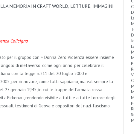
C
ELLA MEMORIA IN CRAFT WORLD, LETTURE, IMMAGINI
C
D
L
M
T
D
enza Colicigno
I
L
M
icato per il gruppo con + Donna Zero Violenza essere insieme
M
P
 angolo di metaverso, come ogni anno, per celebrare il
R
aliano con la legge n.211 del 20 luglio 2000 e
V
C
2005, per rinnovare, come tutti sappiamo, ma val sempre la
M
uel 27 gennaio 1945, in cui le truppe dell’armata rossa
M
z-Birkenau, rendendo visibile a tutti e a tutte l’orrore degli
M
P
sessuali, testimoni di Geova e oppositori del nazi-fascismo.
R
S
M