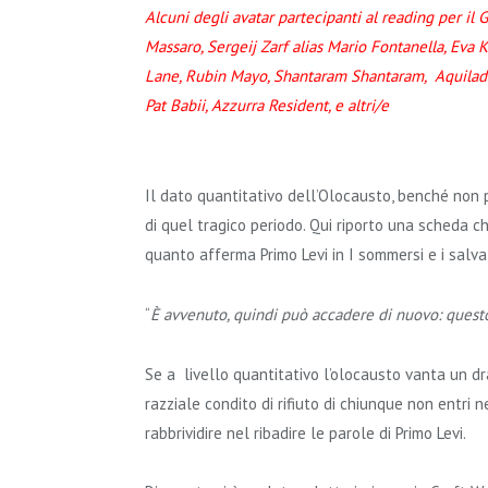
Alcuni degli avatar partecipanti al reading per il
Massaro, Sergeij Zarf alias Mario Fontanella, Eva 
Lane, Rubin Mayo, Shantaram Shantaram, Aquiladel
Pat Babii, Azzurra Resident, e altri/e
Il dato quantitativo dell’Olocausto, benché non p
di quel tragico periodo. Qui riporto una scheda 
quanto afferma Primo Levi in I sommersi e i salvat
“
È avvenuto, quindi può accadere di nuovo: questo
Se a livello quantitativo l’olocausto vanta un dra
razziale condito di rifiuto di chiunque non entri ne
rabbrividire nel ribadire le parole di Primo Levi.