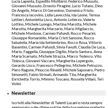
Lucia Lapenta, Espedito Moliterni, Federico Mussuto,
Giovanni Mussuto, Ernesto Piragine, Lucio Tufano, Dino
De Angelis, Marco Di Geronimo, Domenico Friolo,
Francesca Iacovino, Lidia Lavecchia, Ida Leone, Teresa
Lettieri, Antonietta Lisco, Antonio Lotierzo, Valerio
Lottino, Michele Luongo, Martina Marotta, Michele
Marotta, Margherita Marzario, Mario Migliaccio,
Michele Montone, Carmen Pafundi, Rocco Pesarini,
Giuseppe Romaniello, Maria Cristi Sansone, Rocco
Sabatella, Maria Ida Settembrino, Rocco Rosa, Vittorio
Basentini, Carmen Pafundi, Silvia Favulli, Claudia De Luca,
Mario, Faggella, Giuseppe Digilio, Mario Santoro, Anna
Maria Scarnato, Michele Strazza, Marco Tedesco, Vito
Telesca, Giovanni Vaccaro, Margherita Lopergolo,
Gerardo Lisco, Francesco Pellegrino, Michele Petruzzo,
Piero Ragone, Pinuccio Rinaldi, Michele Saponaro, Pietro
Simonetti, Fabio Strinati, Armando Tita, Margherita
Enrichetta Torrio, Mimmo Toscano, Rossella Villani, Teri
Volini
Newsletter
Iscriviti alla Newsletter di Talenti Lucani e resta sempre
aggiornato sulle ultime notizie della tua regione preferita.