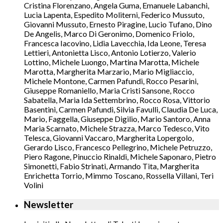
Cristina Florenzano, Angela Guma, Emanuele Labanchi,
Lucia Lapenta, Espedito Moliterni, Federico Mussuto,
Giovanni Mussuto, Ernesto Piragine, Lucio Tufano, Dino
De Angelis, Marco Di Geronimo, Domenico Friolo,
Francesca Iacovino, Lidia Lavecchia, Ida Leone, Teresa
Lettieri, Antonietta Lisco, Antonio Lotierzo, Valerio
Lottino, Michele Luongo, Martina Marotta, Michele
Marotta, Margherita Marzario, Mario Migliaccio,
Michele Montone, Carmen Pafundi, Rocco Pesarini,
Giuseppe Romaniello, Maria Cristi Sansone, Rocco
Sabatella, Maria Ida Settembrino, Rocco Rosa, Vittorio
Basentini, Carmen Pafundi, Silvia Favulli, Claudia De Luca,
Mario, Faggella, Giuseppe Digilio, Mario Santoro, Anna
Maria Scarnato, Michele Strazza, Marco Tedesco, Vito
Telesca, Giovanni Vaccaro, Margherita Lopergolo,
Gerardo Lisco, Francesco Pellegrino, Michele Petruzzo,
Piero Ragone, Pinuccio Rinaldi, Michele Saponaro, Pietro
Simonetti, Fabio Strinati, Armando Tita, Margherita
Enrichetta Torrio, Mimmo Toscano, Rossella Villani, Teri
Volini
Newsletter