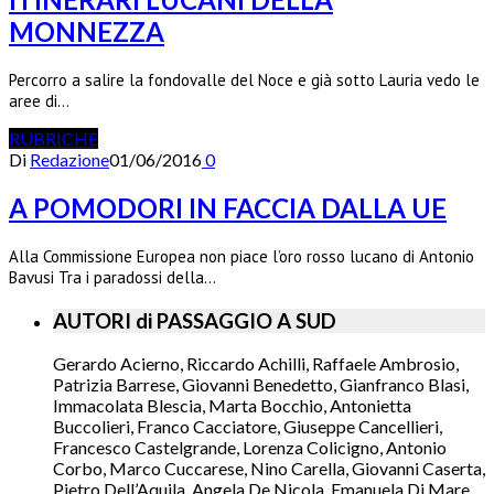
MONNEZZA
Percorro a salire la fondovalle del Noce e già sotto Lauria vedo le
aree di…
RUBRICHE
Di
Redazione
01/06/2016
0
A POMODORI IN FACCIA DALLA UE
Alla Commissione Europea non piace l’oro rosso lucano di Antonio
Bavusi Tra i paradossi della…
AUTORI di PASSAGGIO A SUD
Gerardo Acierno, Riccardo Achilli, Raffaele Ambrosio,
Patrizia Barrese, Giovanni Benedetto, Gianfranco Blasi,
Immacolata Blescia, Marta Bocchio, Antonietta
Buccolieri, Franco Cacciatore, Giuseppe Cancellieri,
Francesco Castelgrande, Lorenza Colicigno, Antonio
Corbo, Marco Cuccarese, Nino Carella, Giovanni Caserta,
Pietro Dell’Aquila, Angela De Nicola, Emanuela Di Mare,