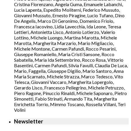
Cristina Florenzano, Angela Guma, Emanuele Labanchi,
Lucia Lapenta, Espedito Moliterni, Federico Mussuto,
Giovanni Mussuto, Ernesto Piragine, Lucio Tufano, Dino
De Angelis, Marco Di Geronimo, Domenico Friolo,
Francesca Iacovino, Lidia Lavecchia, Ida Leone, Teresa
Lettieri, Antonietta Lisco, Antonio Lotierzo, Valerio
Lottino, Michele Luongo, Martina Marotta, Michele
Marotta, Margherita Marzario, Mario Migliaccio,
Michele Montone, Carmen Pafundi, Rocco Pesarini,
Giuseppe Romaniello, Maria Cristi Sansone, Rocco
Sabatella, Maria Ida Settembrino, Rocco Rosa, Vittorio
Basentini, Carmen Pafundi, Silvia Favulli, Claudia De Luca,
Mario, Faggella, Giuseppe Digilio, Mario Santoro, Anna
Maria Scarnato, Michele Strazza, Marco Tedesco, Vito
Telesca, Giovanni Vaccaro, Margherita Lopergolo,
Gerardo Lisco, Francesco Pellegrino, Michele Petruzzo,
Piero Ragone, Pinuccio Rinaldi, Michele Saponaro, Pietro
Simonetti, Fabio Strinati, Armando Tita, Margherita
Enrichetta Torrio, Mimmo Toscano, Rossella Villani, Teri
Volini
Newsletter