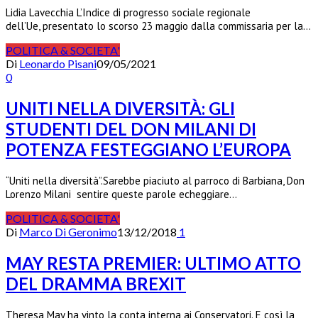
Lidia Lavecchia L’Indice di progresso sociale regionale
dell’Ue, presentato lo scorso 23 maggio dalla commissaria per la…
POLITICA & SOCIETA'
Di
Leonardo Pisani
09/05/2021
0
UNITI NELLA DIVERSITÀ: GLI
STUDENTI DEL DON MILANI DI
POTENZA FESTEGGIANO L’EUROPA
“Uniti nella diversità”.Sarebbe piaciuto al parroco di Barbiana, Don
Lorenzo Milani sentire queste parole echeggiare…
POLITICA & SOCIETA'
Di
Marco Di Geronimo
13/12/2018
1
MAY RESTA PREMIER: ULTIMO ATTO
DEL DRAMMA BREXIT
Theresa May ha vinto la conta interna ai Conservatori. E così la