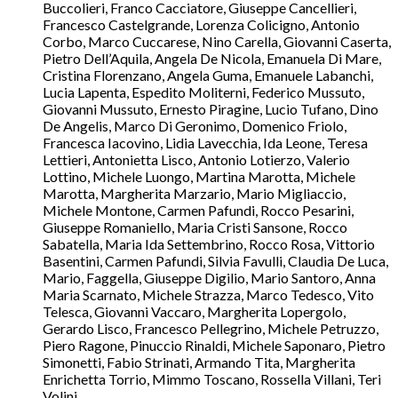
Buccolieri, Franco Cacciatore, Giuseppe Cancellieri,
Francesco Castelgrande, Lorenza Colicigno, Antonio
Corbo, Marco Cuccarese, Nino Carella, Giovanni Caserta,
Pietro Dell’Aquila, Angela De Nicola, Emanuela Di Mare,
Cristina Florenzano, Angela Guma, Emanuele Labanchi,
Lucia Lapenta, Espedito Moliterni, Federico Mussuto,
Giovanni Mussuto, Ernesto Piragine, Lucio Tufano, Dino
De Angelis, Marco Di Geronimo, Domenico Friolo,
Francesca Iacovino, Lidia Lavecchia, Ida Leone, Teresa
Lettieri, Antonietta Lisco, Antonio Lotierzo, Valerio
Lottino, Michele Luongo, Martina Marotta, Michele
Marotta, Margherita Marzario, Mario Migliaccio,
Michele Montone, Carmen Pafundi, Rocco Pesarini,
Giuseppe Romaniello, Maria Cristi Sansone, Rocco
Sabatella, Maria Ida Settembrino, Rocco Rosa, Vittorio
Basentini, Carmen Pafundi, Silvia Favulli, Claudia De Luca,
Mario, Faggella, Giuseppe Digilio, Mario Santoro, Anna
Maria Scarnato, Michele Strazza, Marco Tedesco, Vito
Telesca, Giovanni Vaccaro, Margherita Lopergolo,
Gerardo Lisco, Francesco Pellegrino, Michele Petruzzo,
Piero Ragone, Pinuccio Rinaldi, Michele Saponaro, Pietro
Simonetti, Fabio Strinati, Armando Tita, Margherita
Enrichetta Torrio, Mimmo Toscano, Rossella Villani, Teri
Volini