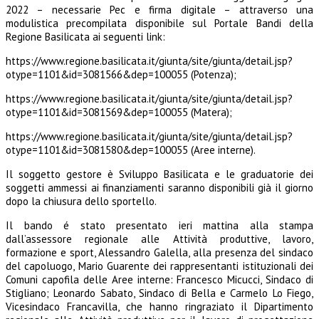
2022 – necessarie Pec e firma digitale – attraverso una
modulistica precompilata disponibile sul Portale Bandi della
Regione Basilicata ai seguenti link:
https://www.regione.basilicata.it/giunta/site/giunta/detail.jsp?
otype=1101&id=3081566&dep=100055 (Potenza);
https://www.regione.basilicata.it/giunta/site/giunta/detail.jsp?
otype=1101&id=3081569&dep=100055 (Matera);
https://www.regione.basilicata.it/giunta/site/giunta/detail.jsp?
otype=1101&id=3081580&dep=100055 (Aree interne).
Il soggetto gestore è Sviluppo Basilicata e le graduatorie dei
soggetti ammessi ai finanziamenti saranno disponibili già il giorno
dopo la chiusura dello sportello.
Il bando é stato presentato ieri mattina alla stampa
dall’assessore regionale alle Attività produttive, lavoro,
formazione e sport, Alessandro Galella, alla presenza del sindaco
del capoluogo, Mario Guarente dei rappresentanti istituzionali dei
Comuni capofila delle Aree interne: Francesco Micucci, Sindaco di
Stigliano; Leonardo Sabato, Sindaco di Bella e Carmelo Lo Fiego,
Vicesindaco Francavilla, che hanno ringraziato il Dipartimento