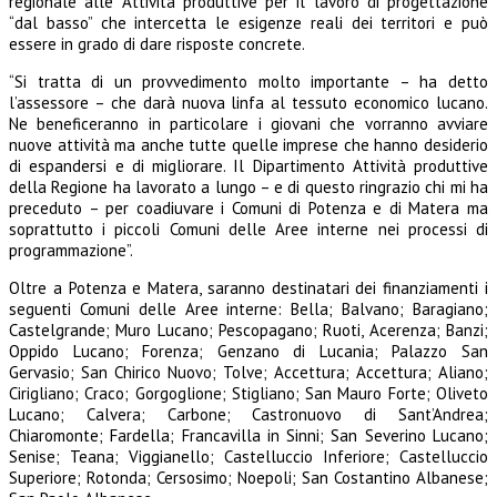
regionale alle Attività produttive per il lavoro di progettazione
“dal basso” che intercetta le esigenze reali dei territori e può
essere in grado di dare risposte concrete.
“Si tratta di un provvedimento molto importante – ha detto
l’assessore – che darà nuova linfa al tessuto economico lucano.
Ne beneficeranno in particolare i giovani che vorranno avviare
nuove attività ma anche tutte quelle imprese che hanno desiderio
di espandersi e di migliorare. Il Dipartimento Attività produttive
della Regione ha lavorato a lungo – e di questo ringrazio chi mi ha
preceduto – per coadiuvare i Comuni di Potenza e di Matera ma
soprattutto i piccoli Comuni delle Aree interne nei processi di
programmazione”.
Oltre a Potenza e Matera, saranno destinatari dei finanziamenti i
seguenti Comuni delle Aree interne: Bella; Balvano; Baragiano;
Castelgrande; Muro Lucano; Pescopagano; Ruoti, Acerenza; Banzi;
Oppido Lucano; Forenza; Genzano di Lucania; Palazzo San
Gervasio; San Chirico Nuovo; Tolve; Accettura; Accettura; Aliano;
Cirigliano; Craco; Gorgoglione; Stigliano; San Mauro Forte; Oliveto
Lucano; Calvera; Carbone; Castronuovo di Sant’Andrea;
Chiaromonte; Fardella; Francavilla in Sinni; San Severino Lucano;
Senise; Teana; Viggianello; Castelluccio Inferiore; Castelluccio
Superiore; Rotonda; Cersosimo; Noepoli; San Costantino Albanese;