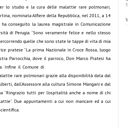
7
er lo studio e la cura delle malattie rare polmonari,
rtina, nominata Alfiere
della Repubblica, nel 2011, a 14
Tu
e ha conseguito la laurea
magistrale in Comunicazione
rsità di Perugia. “Sono
veramente felice e nello stesso
ercorrendo quelle che sono state le tappe di vita di mia
rice pratese “La prima Nazionale in Croce Rossa, luogo
ostra Parrocchia, dove il parroco, Don Marco Pratesi ha
a.
Infine il Comune di
lattie rare polmonari grazie alla disponibilità data dal
lberti, dall’Assessore alla cultura Simone Mangani e dal
a “Ringrazio tutti per l’ospitalità anche a nome di chi
malattie”. Due appuntamenti a cui non mancare ed a cui
cientifica.