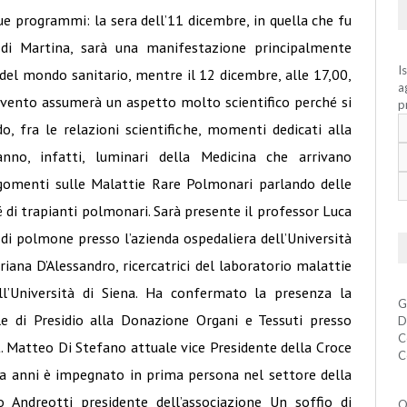
ue programmi: la sera dell’11 dicembre, in quella che fu
di Martina, sarà una manifestazione principalmente
I
i del mondo sanitario, mentre il
12 dicembre, alle 17,00,
a
’evento assumerà un aspetto molto scientifico perché si
p
o, fra le relazioni scientifiche, momenti dedicati alla
anno, infatti, luminari della Medicina che arrivano
rgomenti sulle Malattie Rare Polmonari parlando delle
é di trapianti polmonari. Sarà presente il professor Luca
di polmone presso l’azienda ospedaliera dell’Università
riana D’Alessandro, ricercatrici del laboratorio malattie
l’Università di Siena. Ha confermato la presenza la
G
le di Presidio alla Donazione Organi e Tessuti presso
D
C
tt. Matteo Di Stefano attuale vice Presidente della Croce
C
da anni è impegnato in prima persona nel settore della
o Andreotti presidente dell’associazione Un soffio di
Q