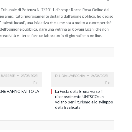
 Tribunale di Potenza N. 7/2011 dir.resp.: Rocco Rosa Online dal
 amici, tutti rigorosamente distanti dall'agone politico, ho deciso
ne " talenti lucani", una iniziativa che a me sta a molto a cuore perchè
o dell'opinione pubblica, dare una vetrina ai giovani lucani che non
creatività e , terzo,fare un laboratorio di giornalismo on line.
A BARRESE
25/07/2025
DI
LIDIA LAVECCHIA
26/06/2025
0
0
CHE HANNO FATTO LA
La Festa della Bruna verso il
riconoscimento UNESCO: un
volano per il turismo e lo sviluppo
della Basilicata