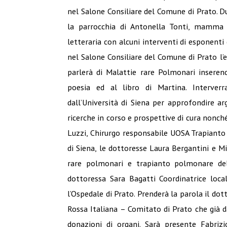
nel Salone Consiliare del Comune di Prato. D
la parrocchia di Antonella Tonti, mamma 
letteraria con alcuni interventi di esponent
nel Salone Consiliare del Comune di Prato l
parlerà di Malattie rare Polmonari inserend
poesia ed al libro di Martina. Interverr
dall’Università di Siena per approfondire a
ricerche in corso e prospettive di cura nonch
Luzzi, Chirurgo responsabile UOSA Trapianto 
di Siena, le dottoresse Laura Bergantini e Mi
rare polmonari e trapianto polmonare del
dottoressa Sara Bagatti Coordinatrice loca
l’Ospedale di Prato. Prenderà la parola il do
Rossa Italiana – Comitato di Prato che già 
donazioni di organi. Sarà presente Fabrizi