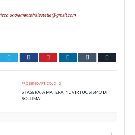
ndirizzo undiamantefralestelle@gmail.com
Twitter
Facebook
Pinterest
LinkedIn
Tumblr
Email
E
PROSSIMO ARTICOLO
E
STASERA, A MATERA, “IL VIRTUOSISMO DI
E
SOLLIMA”
Website