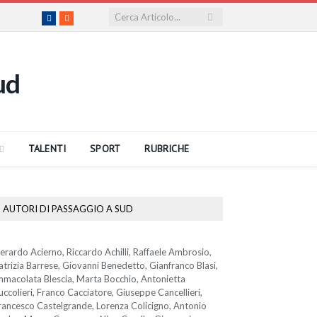
Facebook
RSS
TALENTI
SPORT
RUBRICHE
AUTORI DI PASSAGGIO A SUD
erardo Acierno, Riccardo Achilli, Raffaele Ambrosio,
atrizia Barrese, Giovanni Benedetto, Gianfranco Blasi,
mmacolata Blescia, Marta Bocchio, Antonietta
uccolieri, Franco Cacciatore, Giuseppe Cancellieri,
rancesco Castelgrande, Lorenza Colicigno, Antonio