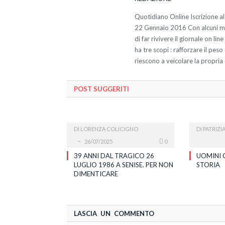
Quotidiano Online Iscrizione al
22 Gennaio 2016 Con alcuni miei
di far rivivere il giornale on li
ha tre scopi : rafforzare il pes
riescono a veicolare la propria 
POST SUGGERITI
DI
LORENZA COLICIGNO
DI
PATRIZI
26/07/2025
0
39 ANNI DAL TRAGICO 26
UOMINI 
LUGLIO 1986 A SENISE. PER NON
STORIA
DIMENTICARE
LASCIA UN COMMENTO