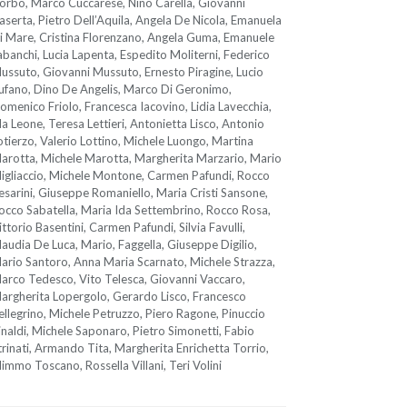
orbo, Marco Cuccarese, Nino Carella, Giovanni
aserta, Pietro Dell’Aquila, Angela De Nicola, Emanuela
i Mare, Cristina Florenzano, Angela Guma, Emanuele
abanchi, Lucia Lapenta, Espedito Moliterni, Federico
ussuto, Giovanni Mussuto, Ernesto Piragine, Lucio
ufano, Dino De Angelis, Marco Di Geronimo,
omenico Friolo, Francesca Iacovino, Lidia Lavecchia,
da Leone, Teresa Lettieri, Antonietta Lisco, Antonio
otierzo, Valerio Lottino, Michele Luongo, Martina
arotta, Michele Marotta, Margherita Marzario, Mario
igliaccio, Michele Montone, Carmen Pafundi, Rocco
esarini, Giuseppe Romaniello, Maria Cristi Sansone,
occo Sabatella, Maria Ida Settembrino, Rocco Rosa,
ittorio Basentini, Carmen Pafundi, Silvia Favulli,
laudia De Luca, Mario, Faggella, Giuseppe Digilio,
ario Santoro, Anna Maria Scarnato, Michele Strazza,
arco Tedesco, Vito Telesca, Giovanni Vaccaro,
argherita Lopergolo, Gerardo Lisco, Francesco
ellegrino, Michele Petruzzo, Piero Ragone, Pinuccio
inaldi, Michele Saponaro, Pietro Simonetti, Fabio
trinati, Armando Tita, Margherita Enrichetta Torrio,
immo Toscano, Rossella Villani, Teri Volini