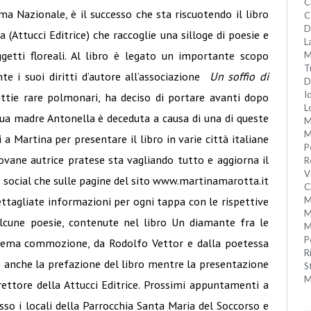
C
ma Nazionale, è il successo che sta riscuotendo il libro
C
D
(Attucci Editrice) che raccoglie una silloge di poesie e
L
getti floreali. Al libro è legato un importante scopo
M
T
e i suoi diritti d’autore all’associazione
Un soffio di
D
I
attie rare polmonari, ha deciso di portare avanti dopo
L
sua madre Antonella è deceduta a causa di una di queste
M
M
i a Martina per presentare il libro in varie città italiane
P
ovane autrice pratese sta vagliando tutto e aggiorna il
R
V
 social che sulle pagine del sito www.martinamarotta.it
C
ettagliate informazioni per ogni tappa con le rispettive
M
M
alcune poesie, contenute nel libro Un diamante fra le
M
P
trema commozione, da Rodolfo Vettor e dalla poetessa
R
o anche la prefazione del libro mentre la presentazione
S
M
rettore della Attucci Editrice. Prossimi appuntamenti a
so i locali della Parrocchia Santa Maria del Soccorso e