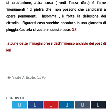
di circolazione, altra cosa ( vedi Tazza d’oro) è farne
“monumenti “ di pietra che non possono che candidarsi a
opere permanenti. Insomma , è forte la delusione dei
cittadini . Figurarsi cosa sarebbe accaduto in una giornata di
pioggia. Cautela ci vuole in queste cose.
G.B
.
alcune delle immagini prese dall’immenso archivio dei post di
ieri
Visite Articolo:
1.793
CONDIVIDI
Twitter
Facebook
Pinterest
LinkedIn
Tumblr
Email