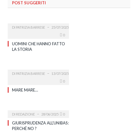
POST SUGGERITI
DI
PATRIZIA BARRESE
25/07/2025
0
UOMINI CHE HANNO FATTO
LA STORIA
DI
PATRIZIA BARRESE
13/07/2025
0
MARE MARE…
DI
REDAZIONE
28/06/2025
0
GIURISPRUDENZA ALL’UNIBAS:
PERCHÉ NO ?