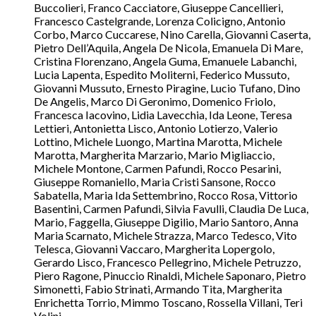
Buccolieri, Franco Cacciatore, Giuseppe Cancellieri,
Francesco Castelgrande, Lorenza Colicigno, Antonio
Corbo, Marco Cuccarese, Nino Carella, Giovanni Caserta,
Pietro Dell’Aquila, Angela De Nicola, Emanuela Di Mare,
Cristina Florenzano, Angela Guma, Emanuele Labanchi,
Lucia Lapenta, Espedito Moliterni, Federico Mussuto,
Giovanni Mussuto, Ernesto Piragine, Lucio Tufano, Dino
De Angelis, Marco Di Geronimo, Domenico Friolo,
Francesca Iacovino, Lidia Lavecchia, Ida Leone, Teresa
Lettieri, Antonietta Lisco, Antonio Lotierzo, Valerio
Lottino, Michele Luongo, Martina Marotta, Michele
Marotta, Margherita Marzario, Mario Migliaccio,
Michele Montone, Carmen Pafundi, Rocco Pesarini,
Giuseppe Romaniello, Maria Cristi Sansone, Rocco
Sabatella, Maria Ida Settembrino, Rocco Rosa, Vittorio
Basentini, Carmen Pafundi, Silvia Favulli, Claudia De Luca,
Mario, Faggella, Giuseppe Digilio, Mario Santoro, Anna
Maria Scarnato, Michele Strazza, Marco Tedesco, Vito
Telesca, Giovanni Vaccaro, Margherita Lopergolo,
Gerardo Lisco, Francesco Pellegrino, Michele Petruzzo,
Piero Ragone, Pinuccio Rinaldi, Michele Saponaro, Pietro
Simonetti, Fabio Strinati, Armando Tita, Margherita
Enrichetta Torrio, Mimmo Toscano, Rossella Villani, Teri
Volini