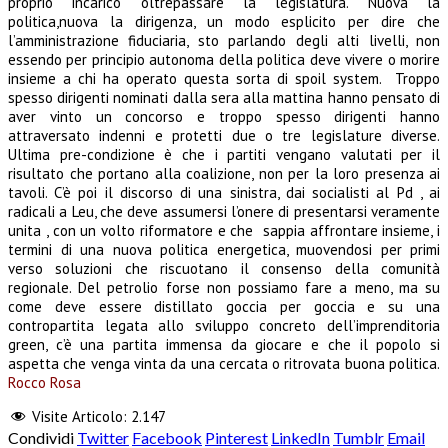
proprio incarico oltrepassare la legislatura. Nuova la
politica,nuova la dirigenza, un modo esplicito per dire che
l’amministrazione fiduciaria, sto parlando degli alti livelli, non
essendo per principio autonoma della politica deve vivere o morire
insieme a chi ha operato questa sorta di spoil system. Troppo
spesso dirigenti nominati dalla sera alla mattina hanno pensato di
aver vinto un concorso e troppo spesso dirigenti hanno
attraversato indenni e protetti due o tre legislature diverse.
Ultima pre-condizione è che i partiti vengano valutati per il
risultato che portano alla coalizione, non per la loro presenza ai
tavoli. C’è poi il discorso di una sinistra, dai socialisti al Pd , ai
radicali a Leu, che deve assumersi l’onere di presentarsi veramente
unita , con un volto riformatore e che sappia affrontare insieme, i
termini di una nuova politica energetica, muovendosi per primi
verso soluzioni che riscuotano il consenso della comunità
regionale. Del petrolio forse non possiamo fare a meno, ma su
come deve essere distillato goccia per goccia e su una
contropartita legata allo sviluppo concreto dell’imprenditoria
green, c’è una partita immensa da giocare e che il popolo si
aspetta che venga vinta da una cercata o ritrovata buona politica.
Rocco Rosa
Visite Articolo:
2.147
Condividi
Twitter
Facebook
Pinterest
LinkedIn
Tumblr
Email