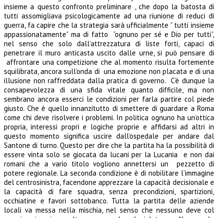
insieme a questo confronto preliminare , che dopo la batosta di
tutti assomigliava psicologicamente ad una riunione di reduci di
guerra, fa capire che la strategia sarà ufficialmente ” tutti insieme
appassionatamente” ma di fatto “ognuno per sé e Dio per tutti”,
nel senso che solo dall’attrezzatura di liste forti, capaci di
penetrare il muro anticasta uscito dalle urne, si può pensare di
affrontare una competizione che al momento risulta fortemente
squilibrata, ancora sull’onda di una emozione non placata e di una
illusione non raffreddata dalla pratica di governo. C’è dunque la
consapevolezza di una sfida vitale quanto difficile, ma non
sembrano ancora esserci le condizioni per farla partire col piede
giusto. Che è quello innanzitutto di smettere di guardare a Roma
come chi deve risolvere i problemi. In politica ognuno ha un’ottica
propria, interessi propri e logiche proprie e affidarsi ad altri in
questo momento significa uscire dall’ospedale per andare dal
Santone di turno. Questo per dire che la partita ha la possibilità di
essere vinta solo se giocata da lucani per la Lucania e non dai
romani che a vario titolo vogliono annettersi un pezzetto di
potere regionale. La seconda condizione è di nobilitare l’immagine
del centrosinistra, facendone apprezzare la capacità decisionale e
la capacità di fare squadra, senza precondizioni, spartizioni,
occhiatine e favori sottobanco. Tutta la partita delle aziende
locali va messa nella mischia, nel senso che nessuno deve col