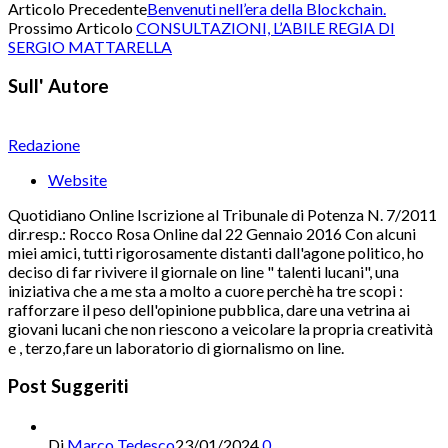
Articolo Precedente
Benvenuti nell’era della Blockchain.
Prossimo Articolo
CONSULTAZIONI, L’ABILE REGIA DI
SERGIO MATTARELLA
Sull' Autore
Redazione
Website
Quotidiano Online Iscrizione al Tribunale di Potenza N. 7/2011
dir.resp.: Rocco Rosa Online dal 22 Gennaio 2016 Con alcuni
miei amici, tutti rigorosamente distanti dall'agone politico, ho
deciso di far rivivere il giornale on line " talenti lucani", una
iniziativa che a me sta a molto a cuore perchè ha tre scopi :
rafforzare il peso dell'opinione pubblica, dare una vetrina ai
giovani lucani che non riescono a veicolare la propria creatività
e , terzo,fare un laboratorio di giornalismo on line.
Post Suggeriti
Di
Marco Tedesco
23/01/2024
0