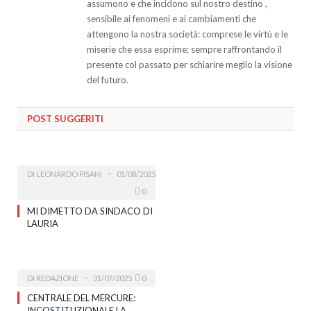
assumono e che incidono sul nostro destino ,
sensibile ai fenomeni e ai cambiamenti che
attengono la nostra società: comprese le virtù e le
miserie che essa esprime; sempre raffrontando il
presente col passato per schiarire meglio la visione
del futuro.
POST SUGGERITI
DI
LEONARDO PISANI
01/08/2025
0
MI DIMETTO DA SINDACO DI
LAURIA
DI
REDAZIONE
31/07/2025
0
CENTRALE DEL MERCURE:
INCOSTITUZIONALE LA