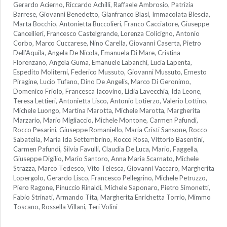
Gerardo Acierno, Riccardo Achilli, Raffaele Ambrosio, Patrizia
Barrese, Giovanni Benedetto, Gianfranco Blasi, Immacolata Blescia,
Marta Bocchio, Antonietta Buccolieri, Franco Cacciatore, Giuseppe
Cancellieri, Francesco Castelgrande, Lorenza Colicigno, Antonio
Corbo, Marco Cuccarese, Nino Carella, Giovanni Caserta, Pietro
Dell’Aquila, Angela De Nicola, Emanuela Di Mare, Cristina
Florenzano, Angela Guma, Emanuele Labanchi, Lucia Lapenta,
Espedito Moliterni, Federico Mussuto, Giovanni Mussuto, Ernesto
Piragine, Lucio Tufano, Dino De Angelis, Marco Di Geronimo,
Domenico Friolo, Francesca Iacovino, Lidia Lavecchia, Ida Leone,
Teresa Lettieri, Antonietta Lisco, Antonio Lotierzo, Valerio Lottino,
Michele Luongo, Martina Marotta, Michele Marotta, Margherita
Marzario, Mario Migliaccio, Michele Montone, Carmen Pafundi,
Rocco Pesarini, Giuseppe Romaniello, Maria Cristi Sansone, Rocco
Sabatella, Maria Ida Settembrino, Rocco Rosa, Vittorio Basentini,
Carmen Pafundi, Silvia Favulli, Claudia De Luca, Mario, Faggella,
Giuseppe Digilio, Mario Santoro, Anna Maria Scarnato, Michele
Strazza, Marco Tedesco, Vito Telesca, Giovanni Vaccaro, Margherita
Lopergolo, Gerardo Lisco, Francesco Pellegrino, Michele Petruzzo,
Piero Ragone, Pinuccio Rinaldi, Michele Saponaro, Pietro Simonetti,
Fabio Strinati, Armando Tita, Margherita Enrichetta Torrio, Mimmo
Toscano, Rossella Villani, Teri Volini