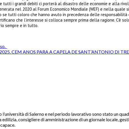
tutti i grandi debiti ci porterà al disastro delle economie e alla riv
, generata nel 2020 al Forum Economico Mondiale (WEF) e nella quale s
ro se tutti coloro che hanno avuto in precedenza delle responsabilità 
rtificano che l’interesse si colloca sempre prima della ragione. C’è sol
rio sempre e in tutto.
rso.
E 2025. CEM ANOS PARA A CAPELA DE SANT’ANTONIO DI T
 l’università di Salerno e nel periodo lavorativo sono stato un quad
edilizia, consigliere di amministrazione di un giornale locale, gesti
o capace.