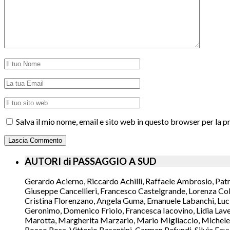
Salva il mio nome, email e sito web in questo browser per la
AUTORI di PASSAGGIO A SUD
Gerardo Acierno, Riccardo Achilli, Raffaele Ambrosio, Pat
Giuseppe Cancellieri, Francesco Castelgrande, Lorenza Col
Cristina Florenzano, Angela Guma, Emanuele Labanchi, Luci
Geronimo, Domenico Friolo, Francesca Iacovino, Lidia Lavec
Marotta, Margherita Marzario, Mario Migliaccio, Michele 
Rocco Rosa, Vittorio Basentini, Carmen Pafundi, Silvia Fav