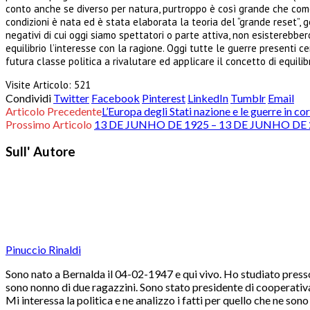
conto anche se diverso per natura, purtroppo è così grande che come 
condizioni è nata ed è stata elaborata la teoria del “grande reset”
negativi di cui oggi siamo spettatori o parte attiva, non esisterebbe
equilibrio l’interesse con la ragione. Oggi tutte le guerre presenti ce
futura classe politica a rivalutare ed applicare il concetto di equilib
Visite Articolo:
521
Condividi
Twitter
Facebook
Pinterest
LinkedIn
Tumblr
Email
Articolo Precedente
L’Europa degli Stati nazione e le guerre in co
Prossimo Articolo
13 DE JUNHO DE 1925 – 13 DE JUNHO D
Sull' Autore
Pinuccio Rinaldi
Sono nato a Bernalda il 04-02-1947 e qui vivo. Ho studiato presso
sono nonno di due ragazzini. Sono stato presidente di cooperativa 
Mi interessa la politica e ne analizzo i fatti per quello che ne son