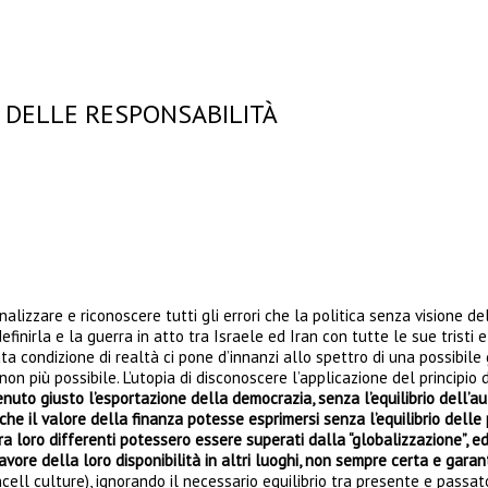
E DELLE RESPONSABILITÀ
 analizzare e riconoscere tutti gli errori che la politica senza vision
finirla e la guerra in atto tra Israele ed Iran con tutte le sue tristi
ata condizione di realtà ci pone d’innanzi allo spettro di una possibile 
non più possibile. L’utopia di disconoscere l’applicazione del principio 
tenuto giusto l’esportazione della democrazia, senza l’equilibrio dell’
o che il valore della finanza potesse esprimersi senza l’equilibrio dell
 tra loro differenti potessero essere superati dalla “globalizzazione”, 
avore della loro disponibilità in altri luoghi, non sempre certa e garant
ncell culture), ignorando il necessario equilibrio tra presente e passat