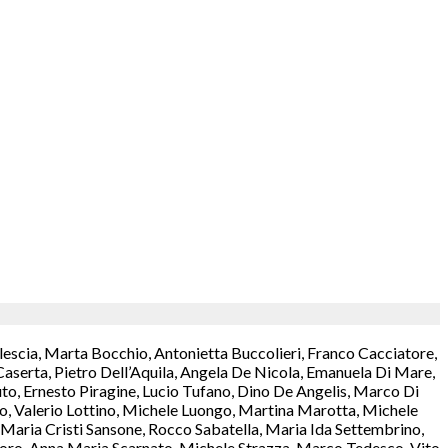
lescia, Marta Bocchio, Antonietta Buccolieri, Franco Cacciatore,
aserta, Pietro Dell’Aquila, Angela De Nicola, Emanuela Di Mare,
o, Ernesto Piragine, Lucio Tufano, Dino De Angelis, Marco Di
rzo, Valerio Lottino, Michele Luongo, Martina Marotta, Michele
aria Cristi Sansone, Rocco Sabatella, Maria Ida Settembrino,
antoro, Anna Maria Scarnato, Michele Strazza, Marco Tedesco, Vito