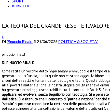
SPORT
RUBRICHE
LA TEORIA DEL GRANDE RESET E ILVALOR
0
Di
Pinuccio Rinaldi
il
21/06/2025
POLITICA & SOCIETA'
pinuccio rinaldi
DI PINUCCIO RINALDI
Come recita un vecchio detto “
ogni tempo arriva
”, oggi è il tempo di
generata dalla Russia, per la quale non esistono aggettivi idonei a de
criteri della realtà e lontani dalle ideologie e teorie. Questa obblig
alla “povertà materiale”, che la nostra utopica civiltà riteneva ormai 
ha generato errori oggi riscontrabili in tutti i contesti, infatti:
Si è ri
applicarsi ed evolversi senza l’equilibrio con l’ecologia; Si è pensat
dall’etica; Si è ritenuto che il concetto di “patria e nazione” benché
“spazio” si potesse cancellare la certezza delle produzioni locali a f
potesse spingere alla cancellazione dei valori e delle tradizioni (ca