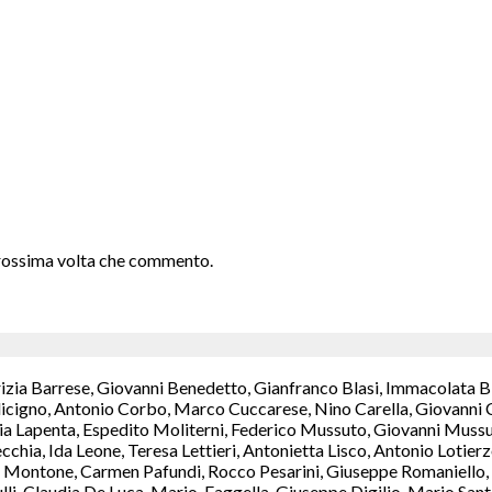
 prossima volta che commento.
rizia Barrese, Giovanni Benedetto, Gianfranco Blasi, Immacolata B
icigno, Antonio Corbo, Marco Cuccarese, Nino Carella, Giovanni C
a Lapenta, Espedito Moliterni, Federico Mussuto, Giovanni Mussut
chia, Ida Leone, Teresa Lettieri, Antonietta Lisco, Antonio Lotie
Montone, Carmen Pafundi, Rocco Pesarini, Giuseppe Romaniello, M
ulli, Claudia De Luca, Mario, Faggella, Giuseppe Digilio, Mario S