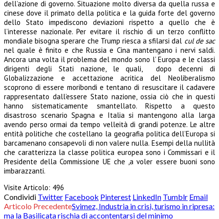
dell’azione di governo. Situazione molto diversa da quella russa e
cinese dove il primato della politica e la guida forte del governo
dello Stato impediscono deviazioni rispetto a quello che è
l’interesse nazionale. Per evitare il rischio di un terzo conflitto
mondiale bisogna sperare che Trump riesca a sfilarsi dal
cul de sac
nel quale è finito e che Russia e Cina mantengano i nervi saldi.
Ancora una volta il problema del mondo sono l’ Europa e le classi
dirigenti degli Stati nazione, le quali, dopo decenni di
Globalizzazione e accettazione acritica del Neoliberalismo
scoprono di essere moribondi e tentano di resuscitare il cadavere
rappresentato dall’essere Stato nazione, ossia ciò che in questi
hanno sistematicamente smantellato. Rispetto a questo
disastroso scenario Spagna e Italia si mantengono alla larga
avendo perso ormai da tempo velleità di grandi potenze. Le altre
entità politiche che costellano la geografia politica dell’Europa si
barcamenano consapevoli di non valere nulla. Esempi della nullità
che caratterizza la classe politica europea sono i Commissari e il
Presidente della Commissione UE che ,a voler essere buoni sono
imbarazzanti.
Visite Articolo:
496
Condividi
Twitter
Facebook
Pinterest
LinkedIn
Tumblr
Email
Articolo Precedente
Svimez, Industria in crisi, turismo in ripresa:
ma la Basilicata rischia di accontentarsi del minimo