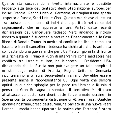
Quanto sta succedendo a livello internazionale è possibile
leggerlo alla luce del tentativo degli Stati nazione europei, per
inciso: Francia , Regno Unito e Germania, di ritagliarsi uno spazio
rispetto a Russia, Stati Uniti e Cina. Questa mia chiave di lettura
scaturisce da una serie di indizi che espliciterò nel corso del
ragionamento che mi appresto a fare. Partirò dalle recenti
dichiarazioni del Cancelliere tedesco Merz andando a ritroso
rispetto a quanto è successo a partire dall’insediamento alla Casa
Bianca di Donald Trump. In merito al conflitto bellico in corso tra
Israele e Iran il cancelliere tedesco ha dichiarato che Israele sta
combattendo una guerra anche per l’ UE Macron, giorni fa, di fronte
alla richiesta di Trump a Putin di intervenire come mediatore nel
conflitto tra Israele e Iran, ha bloccato il Presidente USA
dichiarando che la Russia non può svolgere un tale compito. I
ministri degli esteri di Francia, Regno Unito e Germania
incontreranno a Ginevra l’equivalente iraniano. Dovrebbe essere
presente anche il rappresentante UE. Ogni volta che sembra
aprirsi un qualche spiraglio per la pace tra Ucraina e Russia ci
pensa la Gran Bretagna a sabotare il tentativo. Mi riferisco
all’attacco condotto, con droni, dalle forze armate ucraine in
Siberia con la conseguente distruzione di 41 aerei russi. Qualche
giornale nostrano, preso dall’euforia, ha parlato di una nuova Pearl
Harbor . I media hanno riportato la notizia che l’attacco è stato