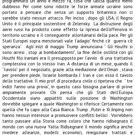
programmato un anno e mezzo fa, cosa che lascia quanto meno
dubbioso. Per come sono ridotte le forze armate ucraine sono
portato a pensare che senza un supporto britannico non ci
sarebbe stato nessun attacco. Per inciso , dopo gli USA, il Regno
Unito è il principale sostenitore di Zelensky. La distruzione degli
aerei russi ha prodotto come effetto la ripresa dell’offensiva in
territorio ucraino e il conseguente allontanarsi della pace. Per gli
Stati Europei sopra menzionati vale l’adagio” finché c’è guerra c’è
speranza”. Agli inizi di maggio Trump annunciava “ Gli Houthi si
sono arresi , stop ai bombardamenti”, la fine delle ostilità con gli
Houthi filo iraniani era il presupposto per l’avvio di una trattativa
complessiva con lo stesso Iran. A distanza di un mese, quando il
“tavolo” per il negoziato, grazie alla mediazione dell’Oman , stava
per prendere piede, Israele bombarda l’ Iran e con esso il tavolo
delle trattative. Il mio prof. di procedura civile ci ripeteva che ” tre
indizi fanno una prova”, in questo caso bisogna parlare di prove
ampiamente provate. Chi pensa che gli Stati dell’Europa
Occidentale siano appiattiti sulle posizione di Washington
dovrebbe spiegare a quale Washington si riferisce. Certamente non
quella che fa capo alla Casa Bianca. Trump , Putin e Xi Jinping non
hanno nessun interesse a promuovere conflitti bellici . Vorrebbero
tanto passare alla Storia come coloro che hanno ridisegnato il
mondo con una nuova Yalta. Ridisegnare il mondo significa anche
rivedere alleanze, modelli economici, rinegoziare trattati e