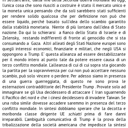
l’unica cosa che sono riusciti a costruire è stato il mercato unico e
la moneta unica pensando che da soli sarebbero stati sufficienti
per rendere solido qualcosa che per definizione non può che
essere liquido, perché basato sull’idea dello scambio garantito
dalla stabilità monetaria. Niente di più lontano dall’idea di Stato
nazione. Da qui lo schierarsi a fianco dello Stato di Israele e di
Zelensky, restando indifferenti di fronte al genocidio che si sta
consumando a Gaza. Altri alleati degli Stati Nazione europei sono
quegli interessi economici, finanziarie e militari, che negli USA si
oppongono a Trump. E’ questa alleanza ad essere destabilizzante
per il mondo intero al punto tale da potere essere causa di un
terzo conflitto mondiale. L’alleanza di cui di cui sopra sta giocando
la partita per la sopravvivenza per cui non può accettare nessuno
scambio, può solo vincere o perdere. Per adesso siamo in presenza
di una guerra guerreggiata, di questo ne sono prova le
esternazioni contraddittorie del Presidente Trump . Provate solo ad
immaginare se gli Usa decidessero di attaccare l’ Iran sguarnendo
il Pacifico del nord e che i cinesi decidessero di invadere Taiwan. Se
una roba simile dovesse accadere saremmo in presenza del terzo
conflitto mondiale. In sintesi dobbiamo sperare che la decotta e
moribonda classe dirigente UE
schiatti
prima di fare danni
irreparabili. L’ambiguità comunicativa di Trump è la prova della
tribalizzazione della società americana che impedisce la sintesi