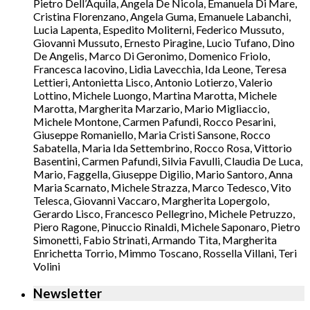
Pietro Dell’Aquila, Angela De Nicola, Emanuela Di Mare,
Cristina Florenzano, Angela Guma, Emanuele Labanchi,
Lucia Lapenta, Espedito Moliterni, Federico Mussuto,
Giovanni Mussuto, Ernesto Piragine, Lucio Tufano, Dino
De Angelis, Marco Di Geronimo, Domenico Friolo,
Francesca Iacovino, Lidia Lavecchia, Ida Leone, Teresa
Lettieri, Antonietta Lisco, Antonio Lotierzo, Valerio
Lottino, Michele Luongo, Martina Marotta, Michele
Marotta, Margherita Marzario, Mario Migliaccio,
Michele Montone, Carmen Pafundi, Rocco Pesarini,
Giuseppe Romaniello, Maria Cristi Sansone, Rocco
Sabatella, Maria Ida Settembrino, Rocco Rosa, Vittorio
Basentini, Carmen Pafundi, Silvia Favulli, Claudia De Luca,
Mario, Faggella, Giuseppe Digilio, Mario Santoro, Anna
Maria Scarnato, Michele Strazza, Marco Tedesco, Vito
Telesca, Giovanni Vaccaro, Margherita Lopergolo,
Gerardo Lisco, Francesco Pellegrino, Michele Petruzzo,
Piero Ragone, Pinuccio Rinaldi, Michele Saponaro, Pietro
Simonetti, Fabio Strinati, Armando Tita, Margherita
Enrichetta Torrio, Mimmo Toscano, Rossella Villani, Teri
Volini
Newsletter