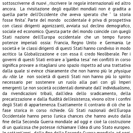
sottoscriverne di nuovi , riscrivere le regole internazionali ed altro
ancora. La rivisitazione degli equilibri mondiali non è gradita a
quella parte dell’Occidente che aveva sperato che “ la storia
fosse finita”. Parte del mondo occidentale è priva di prospettiva
con classi dirigenti agonizzanti, avviata sul declino demografico,
sociale ed economico. Questa parte del mondo coincide con quegli
Stati nazione dell’Europa occidentale che un tempo furono
potenze imperiali ossia: Francia, Regno Unito e Germania. Le
società e le classi dirigenti di questi Stati hanno condiviso in modo
acritico la Globalizzazione e con essa il credo Neoliberale. Per i
governi di questi Stati entrare a “gamba tesa” nei conflitti in corso
significa provare a ritagliarsi uno spazio rispetto ad una trattativa
dalla quale si evince chiaramente che non hanno più le
physique
du rôle
. Le non società di questi Stati non hanno più lo spirito
necessario per sostenere un ruolo alla pari con gli Imperi
emergenti. Le non società occidentali dominate dall’ individualismo,
da rivendicazioni tribali, dall’idea dello sradicamento, della
precarizzazione e dalla fluidità dell’esistenza, vivono oltre i confini
degli Stati di appartenenza. Esattamente il contrario di ciò che la
fase storica in corso richiede. Gli Stati nazionali dell’Europa
Occidentale hanno perso l’unica chances che hanno avuto dalla
fine della Seconda Guerra mondiale ad oggi e cioè la costruzione
di un qualcosa che potesse richiamare l’idea di uno Stato europeo.
In settant’anni, dalla fine della Seconda Guerra mondiale ad oggi,