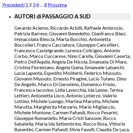
Precedenti
1
2
3
4
…
8
Prossima
AUTORI di PASSAGGIO A SUD
Gerardo Acierno, Riccardo Achilli, Raffaele Ambrosio,
Patrizia Barrese, Giovanni Benedetto, Gianfranco Blasi,
Immacolata Blescia, Marta Bocchio, Antonietta
Buccolieri, Franco Cacciatore, Giuseppe Cancellieri,
Francesco Castelgrande, Lorenza Colicigno, Antonio
Corbo, Marco Cuccarese, Nino Carella, Giovanni Caserta,
Pietro Dell’Aquila, Angela De Nicola, Emanuela Di Mare,
Cristina Florenzano, Angela Guma, Emanuele Labanchi,
Lucia Lapenta, Espedito Moliterni, Federico Mussuto,
Giovanni Mussuto, Ernesto Piragine, Lucio Tufano, Dino
De Angelis, Marco Di Geronimo, Domenico Friolo,
Francesca Iacovino, Lidia Lavecchia, Ida Leone, Teresa
Lettieri, Antonietta Lisco, Antonio Lotierzo, Valerio
Lottino, Michele Luongo, Martina Marotta, Michele
Marotta, Margherita Marzario, Mario Migliaccio,
Michele Montone, Carmen Pafundi, Rocco Pesarini,
Giuseppe Romaniello, Maria Cristi Sansone, Rocco
Sabatella, Maria Ida Settembrino, Rocco Rosa, Vittorio
Basentini, Carmen Pafundi, Silvia Favulli, Claudia De Luca,