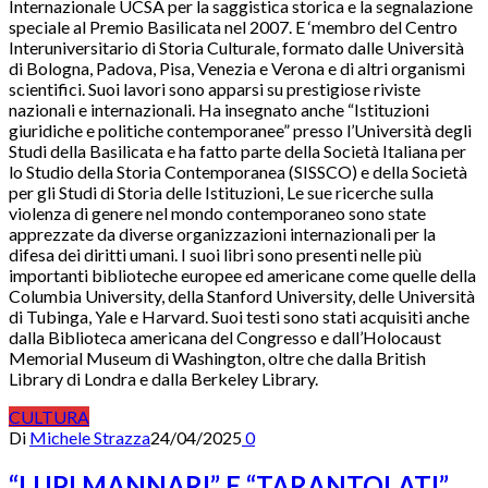
Internazionale UCSA per la saggistica storica e la segnalazione
speciale al Premio Basilicata nel 2007. E ‘membro del Centro
Interuniversitario di Storia Culturale, formato dalle Università
di Bologna, Padova, Pisa, Venezia e Verona e di altri organismi
scientifici. Suoi lavori sono apparsi su prestigiose riviste
nazionali e internazionali. Ha insegnato anche “Istituzioni
giuridiche e politiche contemporanee” presso l’Università degli
Studi della Basilicata e ha fatto parte della Società Italiana per
lo Studio della Storia Contemporanea (SISSCO) e della Società
per gli Studi di Storia delle Istituzioni, Le sue ricerche sulla
violenza di genere nel mondo contemporaneo sono state
apprezzate da diverse organizzazioni internazionali per la
difesa dei diritti umani. I suoi libri sono presenti nelle più
importanti biblioteche europee ed americane come quelle della
Columbia University, della Stanford University, delle Università
di Tubinga, Yale e Harvard. Suoi testi sono stati acquisiti anche
dalla Biblioteca americana del Congresso e dall’Holocaust
Memorial Museum di Washington, oltre che dalla British
Library di Londra e dalla Berkeley Library.
CULTURA
Di
Michele Strazza
24/04/2025
0
“LUPI MANNARI” E “TARANTOLATI”