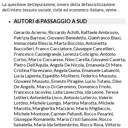
La questione dell’epurazione, ovvero della defascistizzazione
dell’intero tessuto sociale, civile ed economico italiano, venne…
AUTORI di PASSAGGIO A SUD
Gerardo Acierno, Riccardo Achilli, Raffaele Ambrosio,
Patrizia Barrese, Giovanni Benedetto, Gianfranco Blasi,
Immacolata Blescia, Marta Bocchio, Antonietta
Buccolieri, Franco Cacciatore, Giuseppe Cancellieri,
Francesco Castelgrande, Lorenza Colicigno, Antonio
Corbo, Marco Cuccarese, Nino Carella, Giovanni Caserta,
Pietro Dell’Aquila, Angela De Nicola, Emanuela Di Mare,
Cristina Florenzano, Angela Guma, Emanuele Labanchi,
Lucia Lapenta, Espedito Moliterni, Federico Mussuto,
Giovanni Mussuto, Ernesto Piragine, Lucio Tufano, Dino
De Angelis, Marco Di Geronimo, Domenico Friolo,
Francesca Iacovino, Lidia Lavecchia, Ida Leone, Teresa
Lettieri, Antonietta Lisco, Antonio Lotierzo, Valerio
Lottino, Michele Luongo, Martina Marotta, Michele
Marotta, Margherita Marzario, Mario Migliaccio,
Michele Montone, Carmen Pafundi, Rocco Pesarini,
Giuseppe Romaniello, Maria Cristi Sansone, Rocco
Sabatella, Maria Ida Settembrino, Rocco Rosa, Vittorio