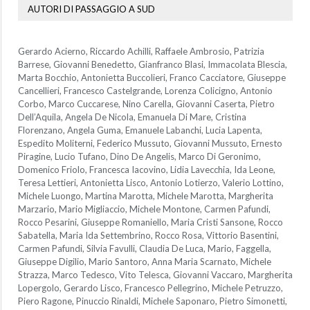
AUTORI DI PASSAGGIO A SUD
Gerardo Acierno, Riccardo Achilli, Raffaele Ambrosio, Patrizia
Barrese, Giovanni Benedetto, Gianfranco Blasi, Immacolata Blescia,
Marta Bocchio, Antonietta Buccolieri, Franco Cacciatore, Giuseppe
Cancellieri, Francesco Castelgrande, Lorenza Colicigno, Antonio
Corbo, Marco Cuccarese, Nino Carella, Giovanni Caserta, Pietro
Dell’Aquila, Angela De Nicola, Emanuela Di Mare, Cristina
Florenzano, Angela Guma, Emanuele Labanchi, Lucia Lapenta,
Espedito Moliterni, Federico Mussuto, Giovanni Mussuto, Ernesto
Piragine, Lucio Tufano, Dino De Angelis, Marco Di Geronimo,
Domenico Friolo, Francesca Iacovino, Lidia Lavecchia, Ida Leone,
Teresa Lettieri, Antonietta Lisco, Antonio Lotierzo, Valerio Lottino,
Michele Luongo, Martina Marotta, Michele Marotta, Margherita
Marzario, Mario Migliaccio, Michele Montone, Carmen Pafundi,
Rocco Pesarini, Giuseppe Romaniello, Maria Cristi Sansone, Rocco
Sabatella, Maria Ida Settembrino, Rocco Rosa, Vittorio Basentini,
Carmen Pafundi, Silvia Favulli, Claudia De Luca, Mario, Faggella,
Giuseppe Digilio, Mario Santoro, Anna Maria Scarnato, Michele
Strazza, Marco Tedesco, Vito Telesca, Giovanni Vaccaro, Margherita
Lopergolo, Gerardo Lisco, Francesco Pellegrino, Michele Petruzzo,
Piero Ragone, Pinuccio Rinaldi, Michele Saponaro, Pietro Simonetti,