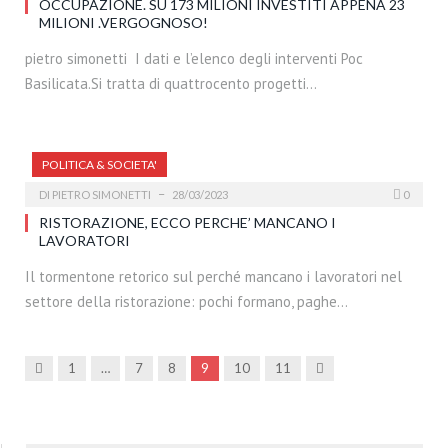
OCCUPAZIONE. SU 173 MILIONI INVESTITI APPENA 23
MILIONI .VERGOGNOSO!
pietro simonetti I dati e l’elenco degli interventi Poc
Basilicata.Si tratta di quattrocento progetti…
POLITICA & SOCIETA'
DI
PIETRO SIMONETTI
28/03/2023
0
RISTORAZIONE, ECCO PERCHE’ MANCANO I
LAVORATORI
Il tormentone retorico sul perché mancano i lavoratori nel
settore della ristorazione: pochi formano, paghe…
Precedenti
Prossima
1
…
7
8
9
10
11