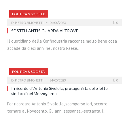
POLITICA & SOCIETA'
DI
PIETRO SIMONETTI
01/06/2023
0
SE STELLANTIS GUARDA ALTROVE
Il quotidiano della Confindustria racconta molto bene cosa
accade da dieci anni nel nostro Paese…
POLITICA & SOCIETA'
DI
PIETRO SIMONETTI
24/05/2023
0
In ricordo di Antonio Sivolella, protagonista delle lotte
sindacali nel Mezzogiorno
Per ricordare Antonio Sivolella, scomparso ieri, occorre
tornare al Novecento. Gli anni sessanta, -settanta, I…