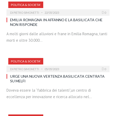
POLITICA & SOCIETA'
DI
PIETRO SIMONETTI
22/05/2023
0
EMILIA ROMAGNA IN AFFANNO E LA BASILICATA CHE
NON RISPONDE
A molti giorni dalle alluvioni e frane in Emilia Romagna, tanti
morti e oltre 30.000…
POLITICA & SOCIETA'
DI
PIETRO SIMONETTI
05/05/2023
0
URGE UNA NUOVA VERTENZA BASILICATA CENTRATA
SU MELFI
Doveva essere la “fabbrica dei talenti”,un centro di
eccellenza per innovazione e ricerca allocato nel…