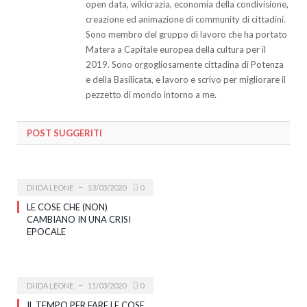
open data, wikicrazia, economia della condivisione,
creazione ed animazione di community di cittadini.
Sono membro del gruppo di lavoro che ha portato
Matera a Capitale europea della cultura per il
2019. Sono orgogliosamente cittadina di Potenza
e della Basilicata, e lavoro e scrivo per migliorare il
pezzetto di mondo intorno a me.
POST SUGGERITI
DI
IDA LEONE
13/03/2020
0
LE COSE CHE (NON)
CAMBIANO IN UNA CRISI
EPOCALE
DI
IDA LEONE
11/03/2020
0
IL TEMPO PER FARE LE COSE