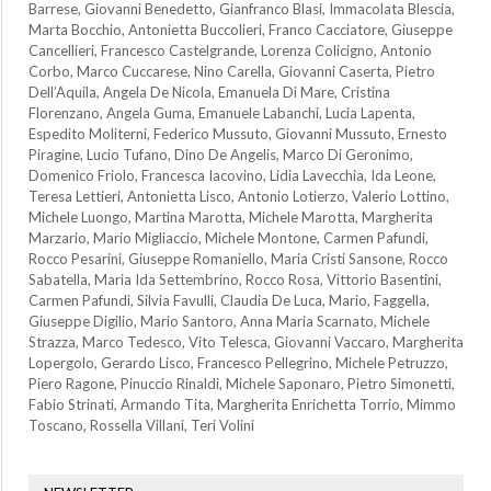
Barrese, Giovanni Benedetto, Gianfranco Blasi, Immacolata Blescia,
Marta Bocchio, Antonietta Buccolieri, Franco Cacciatore, Giuseppe
Cancellieri, Francesco Castelgrande, Lorenza Colicigno, Antonio
Corbo, Marco Cuccarese, Nino Carella, Giovanni Caserta, Pietro
Dell’Aquila, Angela De Nicola, Emanuela Di Mare, Cristina
Florenzano, Angela Guma, Emanuele Labanchi, Lucia Lapenta,
Espedito Moliterni, Federico Mussuto, Giovanni Mussuto, Ernesto
Piragine, Lucio Tufano, Dino De Angelis, Marco Di Geronimo,
Domenico Friolo, Francesca Iacovino, Lidia Lavecchia, Ida Leone,
Teresa Lettieri, Antonietta Lisco, Antonio Lotierzo, Valerio Lottino,
Michele Luongo, Martina Marotta, Michele Marotta, Margherita
Marzario, Mario Migliaccio, Michele Montone, Carmen Pafundi,
Rocco Pesarini, Giuseppe Romaniello, Maria Cristi Sansone, Rocco
Sabatella, Maria Ida Settembrino, Rocco Rosa, Vittorio Basentini,
Carmen Pafundi, Silvia Favulli, Claudia De Luca, Mario, Faggella,
Giuseppe Digilio, Mario Santoro, Anna Maria Scarnato, Michele
Strazza, Marco Tedesco, Vito Telesca, Giovanni Vaccaro, Margherita
Lopergolo, Gerardo Lisco, Francesco Pellegrino, Michele Petruzzo,
Piero Ragone, Pinuccio Rinaldi, Michele Saponaro, Pietro Simonetti,
Fabio Strinati, Armando Tita, Margherita Enrichetta Torrio, Mimmo
Toscano, Rossella Villani, Teri Volini