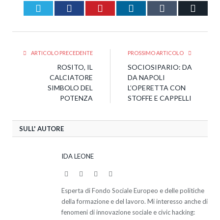
Twitter
Facebook
Pinterest
LinkedIn
Tumblr
Email
ARTICOLO PRECEDENTE
PROSSIMO ARTICOLO
ROSITO, IL
SOCIOSIPARIO: DA
CALCIATORE
DA NAPOLI
SIMBOLO DEL
L’OPERETTA CON
POTENZA
STOFFE E CAPPELLI
SULL' AUTORE
IDA LEONE
Website
Facebook
Twitter
LinkedIn
Esperta di Fondo Sociale Europeo e delle politiche
della formazione e del lavoro. Mi interesso anche di
fenomeni di innovazione sociale e civic hacking: