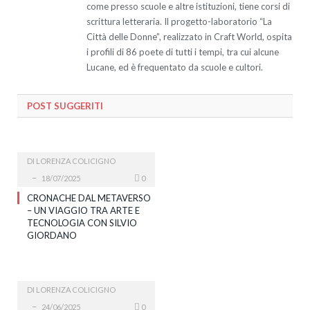
come presso scuole e altre istituzioni, tiene corsi di
scrittura letteraria. Il progetto-laboratorio “La
Città delle Donne”, realizzato in Craft World, ospita
i profili di 86 poete di tutti i tempi, tra cui alcune
Lucane, ed è frequentato da scuole e cultori.
POST SUGGERITI
DI
LORENZA COLICIGNO
18/07/2025
0
CRONACHE DAL METAVERSO
– UN VIAGGIO TRA ARTE E
TECNOLOGIA CON SILVIO
GIORDANO
DI
LORENZA COLICIGNO
24/06/2025
0