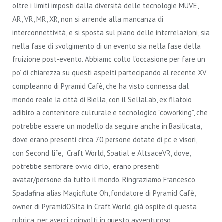
oltre i limiti imposti dalla diversità delle tecnologie MUVE,
AR, VR, MR, XR, non si arrende alla mancanza di
interconnettività, e si sposta sul piano delle interrelazioni, sia
nella fase di svolgimento di un evento sia nella fase della
fruizione post-evento. Abbiamo colto l’occasione per fare un
po’ di chiarezza su questi aspetti partecipando al recente XV
compleanno di Pyramid Cafè, che ha visto connessa dal
mondo reale la città di Biella, con il SellaLab, ex filatoio
adibito a contenitore culturale e tecnologico “coworking”, che
potrebbe essere un modello da seguire anche in Basilicata,
dove erano presenti circa 70 persone dotate di pc e visori,
con Second life, Craft World, Spatial e AltsaceVR, dove,
potrebbe sembrare ovvio dirlo, erano presenti
avatar/persone da tutto il mondo. Ringraziamo Francesco
Spadafina alias Magicflute Oh, fondatore di Pyramid Cafè,
owner di PyramidOSIta in Craft World, già ospite di questa
rubrica, per averci coinvolti in questo avventuroso