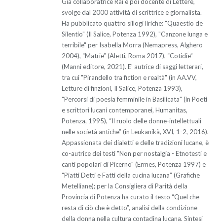
Già collaboratrice Rai e poi docente di Lettere,
svolge dal 2000 attività di scrittrice e giornalista.
Ha pubblicato quattro sillogi liriche: "Quaestio de
Silentio" (Il Salice, Potenza 1992), "Canzone lunga e
terribile" per Isabella Morra (Nemapress, Alghero
2004), “Matrie” (Aletti, Roma 2017), “Cotidie”
(Manni editore, 2021). E' autrice di saggi letterari,
tra cui "Pirandello tra fiction e realtà" (in AA.VV,
Letture di finzioni, Il Salice, Potenza 1993),
"Percorsi di poesia femminile in Basilicata" (in Poeti
e scrittori lucani contemporanei, Humanitas,
Potenza, 1995), “Il ruolo delle donne-intellettuali
nelle società antiche” (in Leukanikà, XVI, 1-2, 2016).
Appassionata dei dialetti e delle tradizioni lucane, è
co-autrice dei testi "Non per nostalgia - Etnotesti e
canti popolari di Picerno" (Ermes, Potenza 1997) e
“Piatti Detti e Fatti della cucina lucana” (Grafiche
Metelliane); per la Consigliera di Parità della
Provincia di Potenza ha curato il testo “Quel che
resta di ciò che è detto”, analisi della condizione
della donna nella cultura contadina lucana. Sintesi