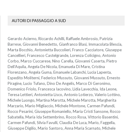
AUTORI DI PASSAGGIO A SUD
Gerardo Acierno, Riccardo Achilli, Raffaele Ambrosio, Patrizia
Barrese, Giovanni Benedetto, Gianfranco Blasi, Immacolata Blescia,
Marta Bocchio, Antonietta Buccolieri, Franco Cacciatore, Giuseppe
Cancellieri, Francesco Castelgrande, Lorenza Colicigno, Antonio
Corbo, Marco Cuccarese, Nino Carella, Giovanni Caserta, Pietro
Dell’Aquila, Angela De Nicola, Emanuela Di Mare, Cristina
Florenzano, Angela Guma, Emanuele Labanchi, Lucia Lapenta,
Espedito Moliterni, Federico Mussuto, Giovanni Mussuto, Ernesto
Piragine, Lucio Tufano, Dino De Angelis, Marco Di Geronimo,
Domenico Friolo, Francesca Iacovino, Lidia Lavecchia, Ida Leone,
Teresa Lettieri, Antonietta Lisco, Antonio Lotierzo, Valerio Lottino,
Michele Luongo, Martina Marotta, Michele Marotta, Margherita
Marzario, Mario Migliaccio, Michele Montone, Carmen Pafundi,
Rocco Pesarini, Giuseppe Romaniello, Maria Cristi Sansone, Rocco
Sabatella, Maria Ida Settembrino, Rocco Rosa, Vittorio Basentini,
Carmen Pafundi, Silvia Favulli, Claudia De Luca, Mario, Faggella,
Giuseppe Digilio, Mario Santoro, Anna Maria Scarnato, Michele