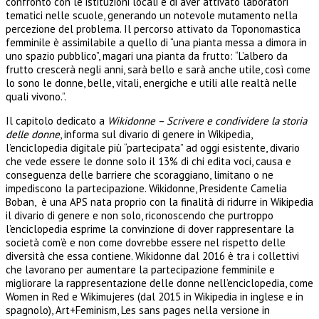
confronto con le istituzioni locali e di aver attivato laboratori
tematici nelle scuole, generando un notevole mutamento nella
percezione del problema. Il percorso attivato da Toponomastica
femminile è assimilabile a quello di “una pianta messa a dimora in
uno spazio pubblico”, magari una pianta da frutto: “L’albero da
frutto crescerà negli anni, sarà bello e sarà anche utile, così come
lo sono le donne, belle, vitali, energiche e utili alle realtà nelle
quali vivono.”.
Il capitolo dedicato a
Wikidonne – Scrivere e condividere la storia
delle donne
, informa sul divario di genere in Wikipedia,
l’enciclopedia digitale più “partecipata” ad oggi esistente, divario
che vede essere le donne solo il 13% di chi edita voci, causa e
conseguenza delle barriere che scoraggiano, limitano o ne
impediscono la partecipazione. Wikidonne, Presidente Camelia
Boban, è una APS nata proprio con la finalità di ridurre in Wikipedia
il divario di genere e non solo, riconoscendo che purtroppo
l’enciclopedia esprime la convinzione di dover rappresentare la
società com’è e non come dovrebbe essere nel rispetto delle
diversità che essa contiene. Wikidonne dal 2016 è tra i collettivi
che lavorano per aumentare la partecipazione femminile e
migliorare la rappresentazione delle donne nell’enciclopedia, come
Women in Red e Wikimujeres (dal 2015 in Wikipedia in inglese e in
spagnolo), Art+Feminism, Les sans pages nella versione in