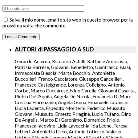
Salva il mio nome, email e sito web in questo browser per la
prossima volta che commento.
AUTORI di PASSAGGIO A SUD
Gerardo Acierno, Riccardo Achilli, Raffaele Ambrosio,
Patrizia Barrese, Giovanni Benedetto, Gianfranco Blasi,
Immacolata Blescia, Marta Bocchio, Antonietta
Buccolieri, Franco Cacciatore, Giuseppe Cancellieri,
Francesco Castelgrande, Lorenza Colicigno, Antonio
Corbo, Marco Cuccarese, Nino Carella, Giovanni Caserta,
Pietro Dell’Aquila, Angela De Nicola, Emanuela Di Mare,
Cristina Florenzano, Angela Guma, Emanuele Labanchi,
Lucia Lapenta, Espedito Moliterni, Federico Mussuto,
Giovanni Mussuto, Ernesto Piragine, Lucio Tufano, Dino
De Angelis, Marco Di Geronimo, Domenico Friolo,
Francesca Iacovino, Lidia Lavecchia, Ida Leone, Teresa
Lettieri, Antonietta Lisco, Antonio Lotierzo, Valerio
Lottino, Michele Luongo, Martina Marotta, Michele