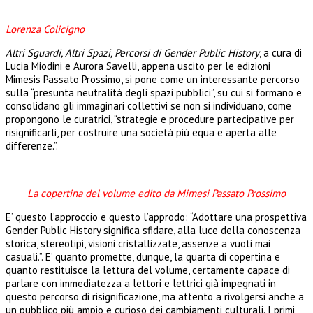
Lorenza Colicigno
Altri Sguardi, Altri Spazi, Percorsi di Gender Public History
, a cura di
Lucia Miodini e Aurora Savelli, appena uscito per le edizioni
Mimesis Passato Prossimo, si pone come un interessante percorso
sulla “presunta neutralità degli spazi pubblici”, su cui si formano e
consolidano gli immaginari collettivi se non si individuano, come
propongono le curatrici, “strategie e procedure partecipative per
risignificarli, per costruire una società più equa e aperta alle
differenze.”.
La copertina del volume edito da Mimesi Passato Prossimo
E’ questo l’approccio e questo l’approdo: “Adottare una prospettiva
Gender Public History significa sfidare, alla luce della conoscenza
storica, stereotipi, visioni cristallizzate, assenze a vuoti mai
casuali.”. E’ quanto promette, dunque, la quarta di copertina e
quanto restituisce la lettura del volume, certamente capace di
parlare con immediatezza a lettori e lettrici già impegnati in
questo percorso di risignificazione, ma attento a rivolgersi anche a
un pubblico più ampio e curioso dei cambiamenti culturali. I primi