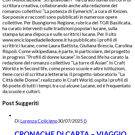
scrittura creativa, collaborando anche alla redazione del
romanzo collettivo “La potenza di Eymerich”, a cura di Keizen.
Sue poesie e racconti sono pubblicati in numerose opere
collettive. Per Buongiorno Regione, rubrica del TGR Basilicata,
ha curato interventi sulle tradizioni popolari lucane, sulla
stampa lucana d’epoca e sulle scrittrici lucane. Per il sito
www.enciclopediadelledonne.it ha pubblicato i profili di
scrittrici lucane, come Laura Battista, Giuliana Brescia, Carolina
Rispoli. Come wikipediana, è parte, in particolare, del progetto
in progress “Profili di donne lucane”. In Second life ha curato la
redazione del romanzo collettivo “La torre di Asian”. In Craft
World e in Second life, come presso scuole e altre istituzioni,
tiene corsi di scrittura letteraria. Il progetto-laboratorio “La
Città delle Donne”, realizzato in Craft World, ospita i profili di
86 poete di tutti i tempi, tra cui alcune Lucane, ed è frequentato
da scuole e cultori.
Post Suggeriti
Di
Lorenza Colicigno
30/07/2025
0
CRONACHE DI CARTA – VIAGGIO