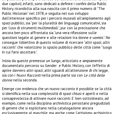
due capitoli, infatti, sono dedicati a definire i confini della Public
History, ricondotta alla sua nascita con il primo numero di “The
Public Historian” nel 1978, e seguita nel suo sviluppo
dall’interesse specifico per i percorsi museali all’ampliamento agli
spazi pubblici, sia “per la pluralità dei linguaggi comunicativi, sia
per l’uso di strumenti multimediali.”, pur con la precisazione che
ancora ben poco affrontata sia “una vera riflessione sulle
questioni legate al genere e alle relazioni tra donne e uomini.”. Ne
consegue l’obiettivo di questo volume di ricercare “altri spazi, altri
racconti” che valorizzino lo spazio pubblico delle città come “luogo
in cui farsi ascoltare.”.
Inizia da queste premesse un lungo, articolato e ampiamente
documentato percorso su Gender e Public History, con l’effetto di
aprire davvero altri spazi, altri sguardi all’attenzione di chi legge,
sia con i
Nuovi Racconti
nella prima parte sia con
Le città delle
donne
nella seconda.
Emerge con evidenza che un nuovo racconto è possibile se la città
si identifica nella sua complessità di spazi chiusi e aperti e nella
consapevolezza di attivare nuovi racconti. E’ ben sottolineato, ad
esempio, come nella disciplina archivistica persistano pregiudiziali
di genere che si esplicitano nella catalogazione ancora
esclusivamente al maschile, ma anche come l’attivismo archivistico