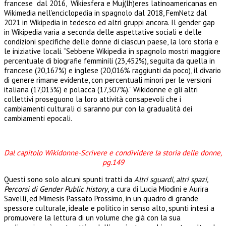
francese dal 2016, Wikiesfera e Muj(lh)eres latinoamericanas en
Wikimedia nell’enciclopedia in spagnolo dal 2018, FemNetz dal
2021 in Wikipedia in tedesco ed altri gruppi ancora. Il gender gap
in Wikipedia varia a seconda delle aspettative sociali e delle
condizioni specifiche delle donne di ciascun paese, la loro storia e
le iniziative locali. “Sebbene Wikipedia in spagnolo mostri maggiore
percentuale di biografie femminili (23,452%), seguita da quella in
francese (20,167%) e inglese (20,016% raggiunti da poco), il divario
di genere rimane evidente, con percentuali minori per le versioni
italiana (17,013%) e polacca (17,307%).” Wikidonne e gli altri
collettivi proseguono la loro attività consapevoli che i
cambiamenti culturali ci saranno pur con la gradualità dei
cambiamenti epocali.
Dal capitolo Wikidonne-Scrivere e condividere la storia delle donne,
pg.149
Questi sono solo alcuni spunti tratti da
Altri sguardi, altri spazi,
Percorsi di Gender Public history
, a cura di Lucia Miodini e Aurira
Savelli, ed Mimesis Passato Prossimo, in un quadro di grande
spessore culturale, ideale e politico in senso alto, spunti intesi a
promuovere la lettura di un volume che già con la sua