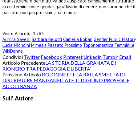
realizzazione è parte attiva dell’auspicato cambiamento culturale
in cui termini come gender gap/divario di genere, non saranno che il
passato, non più prossimo, ma remoto.
Visite Articolo:
1.783
Aurora Savelli
Barbara Belotti
Camelia Boban
Gender Public History
Lucia Miondini
Mimesis Passato Prossimo
Toponomastica Femminile
WikiDonne
Condividi
Twitter
Facebook
Pinterest
LinkedIn
Tumblr
Email
Articolo Precedente
LA STORIA DELLA GRANATA DI
RIONERO TRA PEDAGOGIA E LIBERTA’
Prossimo Articolo
BOLOGNETTI: LA RAI LA SMETTA DI
DISTRIBUIRE MANGANELLATE. IL DIGIUNO PROSEGUE
AD OLTRANZA
Sull' Autore