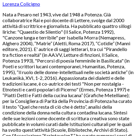
Lorenza Colicigno
Nata a Pesaro nel 1943, vive dal 1948 a Potenza. Già
collaboratrice Rai e poi docente di Lettere, svolge dal 2000
attività di scrittrice e giornalista. Ha pubblicato quattro sillogi
liriche: "Quaestio de Silentio" (Il Salice, Potenza 1992),
"Canzone lunga e terribile" per Isabella Morra (Nemapress,
Alghero 2004), “Matrie” (Aletti, Roma 2017), “Cotidie” (Manni
editore, 2021). E' autrice di saggi letterari, tra cui "Pirandello
tra fiction e realtà" (in AA.VV, Letture di finzioni, Il Salice,
Potenza 1993), "Percorsi di poesia femminile in Basilicata" (in
Poeti e scrittori lucani contemporanei, Humanitas, Potenza,
1995), “Il ruolo delle donne-intellettuali nelle società antiche” (in
Leukanikà, XVI, 1-2, 2016). Appassionata dei dialetti e delle
tradizioni lucane, è co-autrice dei testi "Non per nostalgia -
Etnotesti e canti popolari di Picerno" (Ermes, Potenza 1997) e
“Piatti Detti e Fatti della cucina lucana” (Grafiche Metelliane);
per la Consigliera di Parità della Provincia di Potenza ha curato
il testo “Quel che resta di ciò che è detto”, analisi della
condizione della donna nella cultura contadina lucana. Sintesi
delle sue lezioni come docente di scrittura creativa sono state
pubblicate in volumi curati dalle Istituzioni culturali per le quali
ha svolto quest'attività (Scuole, Biblioteche, Archivi di Stato).
Con l’Associazione “ScriptavolanT” ha curato numerosi corsi di