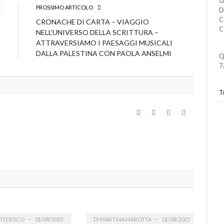
G
E
PROSSIMO ARTICOLO
D
C
L
CRONACHE DI CARTA – VIAGGIO
C
5
NELL’UNIVERSO DELLA SCRITTURA –
ATTRAVERSIAMO I PAESAGGI MUSICALI
DALLA PALESTINA CON PAOLA ANSELMI
Q
7
Tu
Website
Facebook
Twitter
LinkedIn
TEDESCO
01/08/2025
DI
MARTINA MAROTTA
01/08/2025