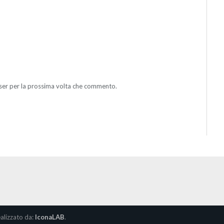
wser per la prossima volta che commento.
alizzato da:
IconaLAB
.