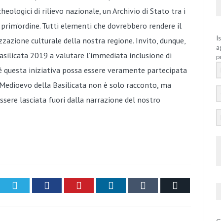
eologici di rilievo nazionale, un Archivio di Stato tra i
i prim’ordine. Tutti elementi che dovrebbero rendere il
I
zzazione culturale della nostra regione. Invito, dunque,
a
silicata 2019 a valutare l’immediata inclusione di
p
hé questa iniziativa possa essere veramente partecipata
l Medioevo della Basilicata non è solo racconto, ma
ssere lasciata fuori dalla narrazione del nostro
Twitter
Facebook
Pinterest
LinkedIn
Tumblr
Email