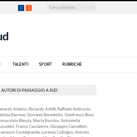
Facebook
RSS
TALENTI
SPORT
RUBRICHE
AUTORI DI PASSAGGIO A SUD
erardo Acierno, Riccardo Achilli, Raffaele Ambrosio,
atrizia Barrese, Giovanni Benedetto, Gianfranco Blasi,
mmacolata Blescia, Marta Bocchio, Antonietta
uccolieri, Franco Cacciatore, Giuseppe Cancellieri,
rancesco Castelgrande, Lorenza Colicigno, Antonio