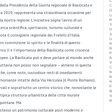
C
lla Presidenza della Giunta regionale di Basilicata e
C
D
a 2019, rappresenta una straordinaria occasione per
L
la nostra regione. L’iniziativa segna l’avvio di un
M
T
erca scientifica, spettacolo, turismo culturale e
D
I
a il consigliere regionale dei Fratelli d’Italia
L
n convinzione lo spirito e le finalità di questo
M
M
rico II e l’importanza della Basilicata come crocevia
P
ropeo. La Basilicata può e deve parlare al mondo anche
R
V
. Tuttavia non posso non segnalare – almeno in questa
C
che, come noto, custodisce resti di insediamenti
M
M
monianze intatte della Via Herculea (il Ponte Romano),
M
P
ali e soprattutto un centro storico che, nonostante le
R
tipica struttura urbanistica delle città murate
S
M
 quintane.
Ma
 stesso un patrimonio culturale post-moderno e