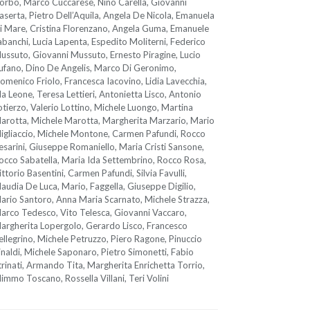
orbo, Marco Cuccarese, Nino Carella, Giovanni
aserta, Pietro Dell’Aquila, Angela De Nicola, Emanuela
i Mare, Cristina Florenzano, Angela Guma, Emanuele
abanchi, Lucia Lapenta, Espedito Moliterni, Federico
ussuto, Giovanni Mussuto, Ernesto Piragine, Lucio
ufano, Dino De Angelis, Marco Di Geronimo,
omenico Friolo, Francesca Iacovino, Lidia Lavecchia,
da Leone, Teresa Lettieri, Antonietta Lisco, Antonio
otierzo, Valerio Lottino, Michele Luongo, Martina
arotta, Michele Marotta, Margherita Marzario, Mario
igliaccio, Michele Montone, Carmen Pafundi, Rocco
esarini, Giuseppe Romaniello, Maria Cristi Sansone,
occo Sabatella, Maria Ida Settembrino, Rocco Rosa,
ittorio Basentini, Carmen Pafundi, Silvia Favulli,
laudia De Luca, Mario, Faggella, Giuseppe Digilio,
ario Santoro, Anna Maria Scarnato, Michele Strazza,
arco Tedesco, Vito Telesca, Giovanni Vaccaro,
argherita Lopergolo, Gerardo Lisco, Francesco
ellegrino, Michele Petruzzo, Piero Ragone, Pinuccio
inaldi, Michele Saponaro, Pietro Simonetti, Fabio
trinati, Armando Tita, Margherita Enrichetta Torrio,
immo Toscano, Rossella Villani, Teri Volini