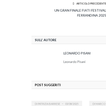
ARTICOLO PRECEDENT
UN GRAN FINALE FIATI FESTIVA
FERRANDINA 202
SULL' AUTORE
LEONARDO PISANI
Leonardo Pisani
POST SUGGERITI
DI
PATRIZIA BARRESE
03/08/2025
DI
MARCO 