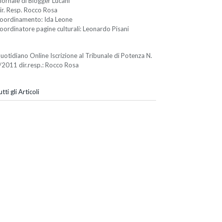
iornale di Blogger Lucani
ir. Resp. Rocco Rosa
oordinamento: Ida Leone
oordinatore pagine culturali: Leonardo Pisani
uotidiano Online Iscrizione al Tribunale di Potenza N.
/2011 dir.resp.: Rocco Rosa
tti gli Articoli