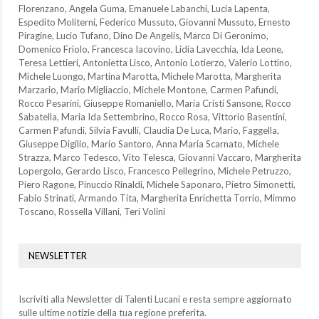
Florenzano, Angela Guma, Emanuele Labanchi, Lucia Lapenta,
Espedito Moliterni, Federico Mussuto, Giovanni Mussuto, Ernesto
Piragine, Lucio Tufano, Dino De Angelis, Marco Di Geronimo,
Domenico Friolo, Francesca Iacovino, Lidia Lavecchia, Ida Leone,
Teresa Lettieri, Antonietta Lisco, Antonio Lotierzo, Valerio Lottino,
Michele Luongo, Martina Marotta, Michele Marotta, Margherita
Marzario, Mario Migliaccio, Michele Montone, Carmen Pafundi,
Rocco Pesarini, Giuseppe Romaniello, Maria Cristi Sansone, Rocco
Sabatella, Maria Ida Settembrino, Rocco Rosa, Vittorio Basentini,
Carmen Pafundi, Silvia Favulli, Claudia De Luca, Mario, Faggella,
Giuseppe Digilio, Mario Santoro, Anna Maria Scarnato, Michele
Strazza, Marco Tedesco, Vito Telesca, Giovanni Vaccaro, Margherita
Lopergolo, Gerardo Lisco, Francesco Pellegrino, Michele Petruzzo,
Piero Ragone, Pinuccio Rinaldi, Michele Saponaro, Pietro Simonetti,
Fabio Strinati, Armando Tita, Margherita Enrichetta Torrio, Mimmo
Toscano, Rossella Villani, Teri Volini
NEWSLETTER
Iscriviti alla Newsletter di Talenti Lucani e resta sempre aggiornato
sulle ultime notizie della tua regione preferita.