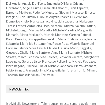
Dell’Aquila, Angela De Nicola, Emanuela Di Mare, Cristina
Florenzano, Angela Guma, Emanuele Labanchi, Lucia Lapenta,
Espedito Moliterni, Federico Mussuto, Giovanni Mussuto, Ernesto
Piragine, Lucio Tufano, Dino De Angelis, Marco Di Geronimo,
Domenico Friolo, Francesca Iacovino, Lidia Lavecchia, Ida Leone,
Teresa Lettieri, Antonietta Lisco, Antonio Lotierzo, Valerio Lottino,
Michele Luongo, Martina Marotta, Michele Marotta, Margherita
Marzario, Mario Migliaccio, Michele Montone, Carmen Pafundi,
Rocco Pesarini, Giuseppe Romaniello, Maria Cristi Sansone, Rocco
Sabatella, Maria Ida Settembrino, Rocco Rosa, Vittorio Basentini,
Carmen Pafundi, Silvia Favulli, Claudia De Luca, Mario, Faggella,
Giuseppe Digilio, Mario Santoro, Anna Maria Scarnato, Michele
Strazza, Marco Tedesco, Vito Telesca, Giovanni Vaccaro, Margherita
Lopergolo, Gerardo Lisco, Francesco Pellegrino, Michele Petruzzo,
Piero Ragone, Pinuccio Rinaldi, Michele Saponaro, Pietro Simonetti,
Fabio Strinati, Armando Tita, Margherita Enrichetta Torrio, Mimmo
Toscano, Rossella Villani, Teri Volini
NEWSLETTER
Iscriviti alla Newsletter di Talenti Lucani e resta sempre aggiornato