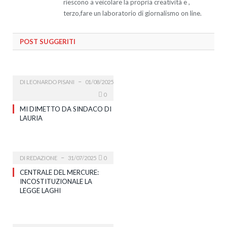
riescono a veicolare la propria creatività e ,
terzo,fare un laboratorio di giornalismo on line.
POST SUGGERITI
DI
LEONARDO PISANI
01/08/2025
0
MI DIMETTO DA SINDACO DI
LAURIA
DI
REDAZIONE
31/07/2025
0
CENTRALE DEL MERCURE:
INCOSTITUZIONALE LA
LEGGE LAGHI