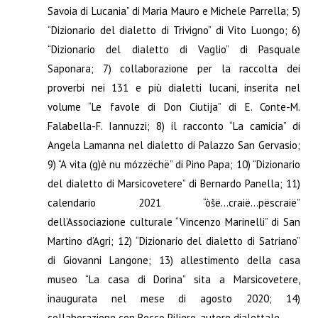
Savoia di Lucania” di Maria Mauro e Michele Parrella; 5)
“Dizionario del dialetto di Trivigno” di Vito Luongo; 6)
“Dizionario del dialetto di Vaglio” di Pasquale
Saponara; 7) collaborazione per la raccolta dei
proverbi nei 131 e più dialetti lucani, inserita nel
volume “Le favole di Don Ciutija” di E. Conte-M.
Falabella-F. Iannuzzi; 8) il racconto “La camicia” di
Angela Lamanna nel dialetto di Palazzo San Gervasio;
9) “A vita (g)è nu mózzëchë” di Pino Papa; 10) “Dizionario
del dialetto di Marsicovetere” di Bernardo Panella; 11)
calendario 2021 “òšë…craië…pëscraië”
dell’Associazione culturale “Vincenzo Marinelli” di San
Martino d’Agri; 12) “Dizionario del dialetto di Satriano”
di Giovanni Langone; 13) allestimento della casa
museo “La casa di Dorina” sita a Marsicovetere,
inaugurata nel mese di agosto 2020; 14)
collaborazione con Rocco Piliero, autore dialettale