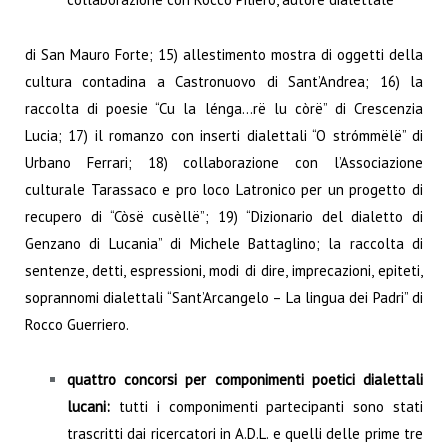
di San Mauro Forte; 15) allestimento mostra di oggetti della
cultura contadina a Castronuovo di Sant’Andrea; 16) la
raccolta di poesie “Cu la lénga…rë lu còrë” di Crescenzia
Lucia; 17) il romanzo con inserti dialettali “O strómmëlë” di
Urbano Ferrari; 18) collaborazione con l’Associazione
culturale Tarassaco e pro loco Latronico per un progetto di
recupero di “Còsë cusèllë”; 19) “Dizionario del dialetto di
Genzano di Lucania” di Michele Battaglino; la raccolta di
sentenze, detti, espressioni, modi di dire, imprecazioni, epiteti,
soprannomi dialettali “Sant’Arcangelo – La lingua dei Padri” di
Rocco Guerriero.
quattro concorsi per componimenti poetici dialettali
lucani:
tutti i componimenti partecipanti sono stati
trascritti dai ricercatori in A.D.L. e quelli delle prime tre