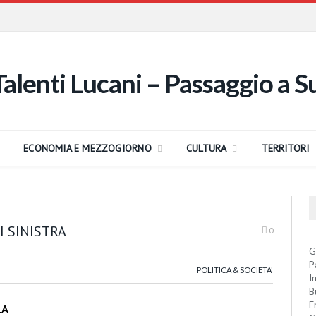
ECONOMIA E MEZZOGIORNO
CULTURA
TERRITORI
I SINISTRA
0
G
P
POLITICA & SOCIETA'
I
B
F
LA