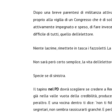
Dopo una breve parentesi di militanza attiva
proprio alla vigilia di un Congresso che è di so
attivamente impegnato e speso, di fare invece
difficile di tutti, quello dell’elettore.
Niente lacrime, rimettete in tasca i fazzoletti. La
Non sarà però certo semplice, la vita dell’elettore
Specie se di sinistra.
Il tapino
nel PD
dovrà scegliere se credere a Ren
già nella valle vuota della credibilità, produce
peraltro. E una vocina dentro ti dice: “non ti fi
segretari, non sembra rassicurarti granchè. E per