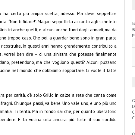
ra ha certo più ampia scelta, adesso. Ma deve seppellire
a: “Non ti fidare!”. Magari seppellirla accanto agli scheletri
I
a
nistri anche quelli, e alcuni anche fuori dagli armadi, ma da
p
no troppo caso. Che poi, a guardar bene sono in gran parte
o ricostruire, in questi anni hanno grandemente contribuito a
le, vorrei ben dire – di una sinistra che potesse finalmente
gridano, pretendono, ma che vogliono questi? Alcuni puzzano
tudine nel mondo che dobbiamo sopportare. Ci vuole il latte
a per carità, c’è solo Grillo in calze a rete che canta come
G
ufraghi. Chiunque passi, va bene. Uno vale uno, e uno più uno
D
mmalia. Ti tenta. Ma in fondo sai che, per quanto liberatorio
C
C
pendere. E la vocina urla ancora più forte il suo sordido
Q