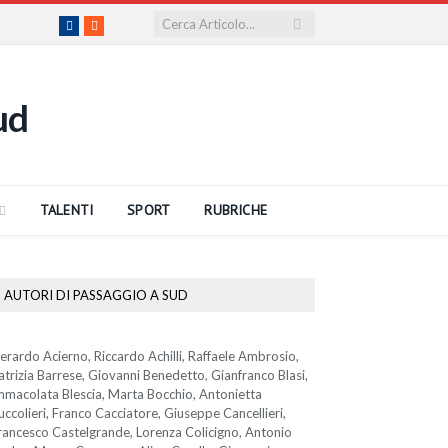
Facebook
RSS
TALENTI
SPORT
RUBRICHE
AUTORI DI PASSAGGIO A SUD
erardo Acierno, Riccardo Achilli, Raffaele Ambrosio,
atrizia Barrese, Giovanni Benedetto, Gianfranco Blasi,
mmacolata Blescia, Marta Bocchio, Antonietta
uccolieri, Franco Cacciatore, Giuseppe Cancellieri,
rancesco Castelgrande, Lorenza Colicigno, Antonio