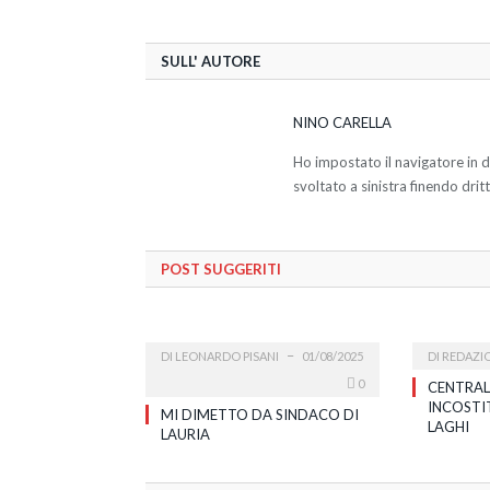
SULL' AUTORE
NINO CARELLA
Ho impostato il navigatore in 
svoltato a sinistra finendo dri
POST SUGGERITI
DI
LEONARDO PISANI
01/08/2025
DI
REDAZI
0
CENTRAL
INCOSTI
MI DIMETTO DA SINDACO DI
LAGHI
LAURIA