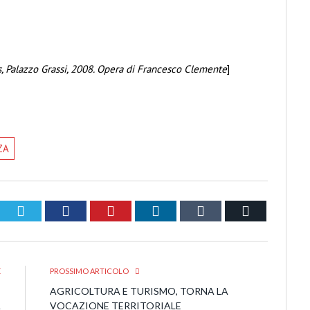
cs, Palazzo Grassi, 2008. Opera di Francesco Clemente
]
ZA
Twitter
Facebook
Pinterest
LinkedIn
Tumblr
Email
E
PROSSIMO ARTICOLO
,
AGRICOLTURA E TURISMO, TORNA LA
A
VOCAZIONE TERRITORIALE