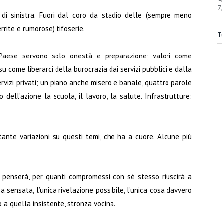
7
 di sinistra. Fuori dal coro da stadio delle (sempre meno
rite e rumorose) tifoserie.
Tu
aese servono solo onestà e preparazione; valori come
su come liberarci della burocrazia dai servizi pubblici e dalla
rvizi privati; un piano anche misero e banale, quattro parole
dell’azione la scuola, il lavoro, la salute. Infrastrutture:
tante variazioni su questi temi, che ha a cuore. Alcune più
o penserà, per quanti compromessi con sè stesso riuscirà a
a sensata, l’unica rivelazione possibile, l’unica cosa davvero
o a quella insistente, stronza vocina.