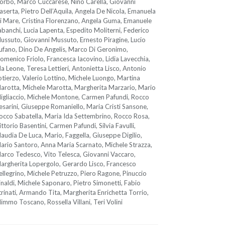
orbo, Marco Cuccarese, Nino Carella, Giovanni
aserta, Pietro Dell’Aquila, Angela De Nicola, Emanuela
i Mare, Cristina Florenzano, Angela Guma, Emanuele
abanchi, Lucia Lapenta, Espedito Moliterni, Federico
ussuto, Giovanni Mussuto, Ernesto Piragine, Lucio
ufano, Dino De Angelis, Marco Di Geronimo,
omenico Friolo, Francesca Iacovino, Lidia Lavecchia,
da Leone, Teresa Lettieri, Antonietta Lisco, Antonio
otierzo, Valerio Lottino, Michele Luongo, Martina
arotta, Michele Marotta, Margherita Marzario, Mario
igliaccio, Michele Montone, Carmen Pafundi, Rocco
esarini, Giuseppe Romaniello, Maria Cristi Sansone,
occo Sabatella, Maria Ida Settembrino, Rocco Rosa,
ittorio Basentini, Carmen Pafundi, Silvia Favulli,
laudia De Luca, Mario, Faggella, Giuseppe Digilio,
ario Santoro, Anna Maria Scarnato, Michele Strazza,
arco Tedesco, Vito Telesca, Giovanni Vaccaro,
argherita Lopergolo, Gerardo Lisco, Francesco
ellegrino, Michele Petruzzo, Piero Ragone, Pinuccio
inaldi, Michele Saponaro, Pietro Simonetti, Fabio
trinati, Armando Tita, Margherita Enrichetta Torrio,
immo Toscano, Rossella Villani, Teri Volini