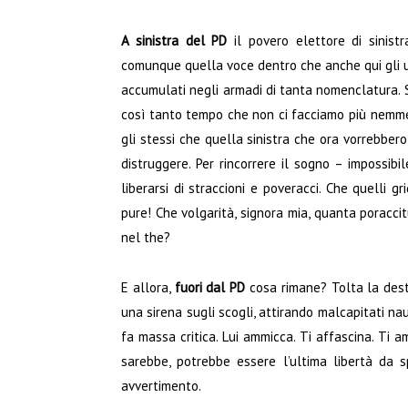
A sinistra del PD
il povero elettore di sinist
comunque quella voce dentro che anche qui gli url
accumulati negli armadi di tanta nomenclatura. Si
così tanto tempo che non ci facciamo più nemme
gli stessi che quella sinistra che ora vorrebber
distruggere. Per rincorrere il sogno – impossibi
liberarsi di straccioni e poveracci. Che quelli 
pure! Che volgarità, signora mia, quanta poracci
nel the?
E allora,
fuori dal PD
cosa rimane? Tolta la destr
una sirena sugli scogli, attirando malcapitati na
fa massa critica. Lui ammicca. Ti affascina. Ti a
sarebbe, potrebbe essere l’ultima libertà da s
avvertimento.