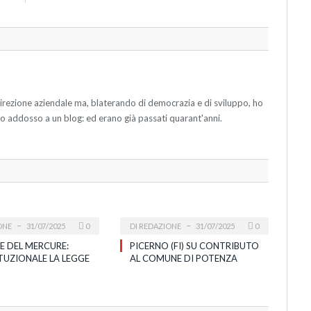
direzione aziendale ma, blaterando di democrazia e di sviluppo, ho
tto addosso a un blog: ed erano già passati quarant'anni.
ONE
31/07/2025
0
DI
REDAZIONE
31/07/2025
0
E DEL MERCURE:
PICERNO (FI) SU CONTRIBUTO
TUZIONALE LA LEGGE
AL COMUNE DI POTENZA