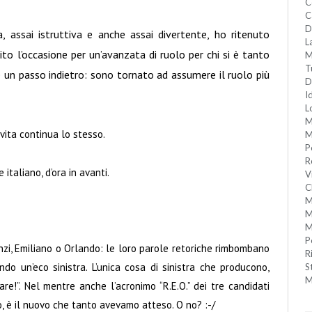
C
C
D
, assai istruttiva e anche assai divertente, ho ritenuto
L
lito l’occasione per un’avanzata di ruolo per chi si è tanto
M
T
 un passo indietro: sono tornato ad assumere il ruolo più
D
I
L
M
 vita continua lo stesso.
M
P
R
 italiano, d’ora in avanti.
V
C
M
M
M
P
zi, Emiliano o Orlando: le loro parole retoriche rimbombano
R
ndo un’eco sinistra. L’unica cosa di sinistra che producono,
S
M
dare!”. Nel mentre anche l’acronimo “R.E.O.” dei tre candidati
ò, è il nuovo che tanto avevamo atteso. O no? :-/