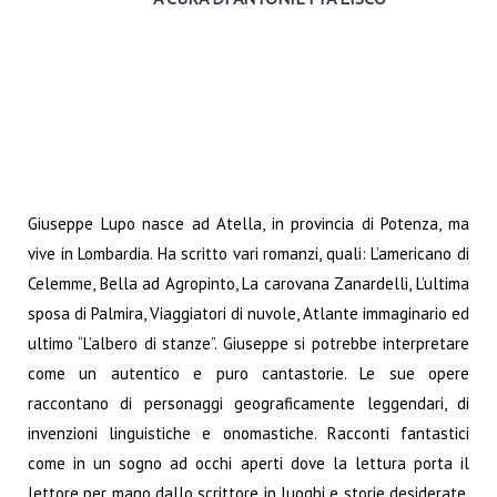
Giuseppe Lupo nasce ad Atella, in provincia di Potenza, ma
vive in Lombardia. Ha scritto vari romanzi, quali: L’americano di
Celemme, Bella ad Agropinto, La carovana Zanardelli, L’ultima
sposa di Palmira, Viaggiatori di nuvole, Atlante immaginario ed
ultimo “L’albero di stanze”. Giuseppe si potrebbe interpretare
come un autentico e puro cantastorie. Le sue opere
raccontano di personaggi geograficamente leggendari, di
invenzioni linguistiche e onomastiche. Racconti fantastici
come in un sogno ad occhi aperti dove la lettura porta il
lettore per mano dallo scrittore in luoghi e storie desiderate.