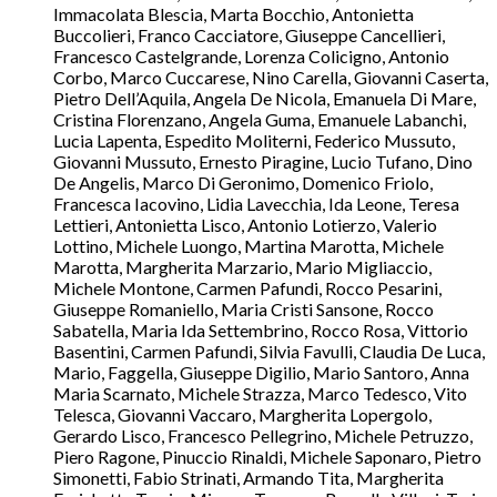
Immacolata Blescia, Marta Bocchio, Antonietta
Buccolieri, Franco Cacciatore, Giuseppe Cancellieri,
Francesco Castelgrande, Lorenza Colicigno, Antonio
Corbo, Marco Cuccarese, Nino Carella, Giovanni Caserta,
Pietro Dell’Aquila, Angela De Nicola, Emanuela Di Mare,
Cristina Florenzano, Angela Guma, Emanuele Labanchi,
Lucia Lapenta, Espedito Moliterni, Federico Mussuto,
Giovanni Mussuto, Ernesto Piragine, Lucio Tufano, Dino
De Angelis, Marco Di Geronimo, Domenico Friolo,
Francesca Iacovino, Lidia Lavecchia, Ida Leone, Teresa
Lettieri, Antonietta Lisco, Antonio Lotierzo, Valerio
Lottino, Michele Luongo, Martina Marotta, Michele
Marotta, Margherita Marzario, Mario Migliaccio,
Michele Montone, Carmen Pafundi, Rocco Pesarini,
Giuseppe Romaniello, Maria Cristi Sansone, Rocco
Sabatella, Maria Ida Settembrino, Rocco Rosa, Vittorio
Basentini, Carmen Pafundi, Silvia Favulli, Claudia De Luca,
Mario, Faggella, Giuseppe Digilio, Mario Santoro, Anna
Maria Scarnato, Michele Strazza, Marco Tedesco, Vito
Telesca, Giovanni Vaccaro, Margherita Lopergolo,
Gerardo Lisco, Francesco Pellegrino, Michele Petruzzo,
Piero Ragone, Pinuccio Rinaldi, Michele Saponaro, Pietro
Simonetti, Fabio Strinati, Armando Tita, Margherita