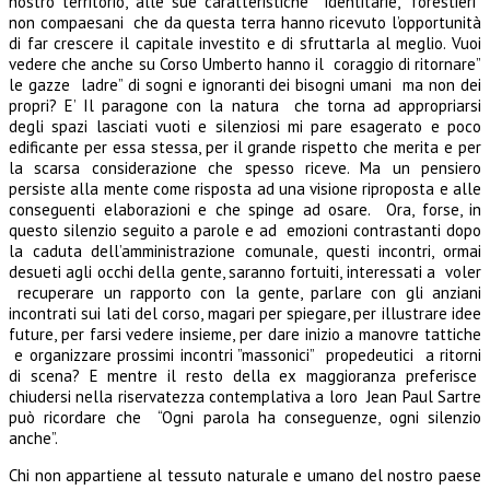
nostro territorio, alle sue caratteristiche identitarie, “forestieri”
non compaesani che da questa terra hanno ricevuto l’opportunità
di far crescere il capitale investito e di sfruttarla al meglio. Vuoi
vedere che anche su Corso Umberto hanno il coraggio di ritornare”
le gazze ladre” di sogni e ignoranti dei bisogni umani ma non dei
propri? E’ Il paragone con la natura che torna ad appropriarsi
degli spazi lasciati vuoti e silenziosi mi pare esagerato e poco
edificante per essa stessa, per il grande rispetto che merita e per
la scarsa considerazione che spesso riceve. Ma un pensiero
persiste alla mente come risposta ad una visione riproposta e alle
conseguenti elaborazioni e che spinge ad osare. Ora, forse, in
questo silenzio seguito a parole e ad emozioni contrastanti dopo
la caduta dell’amministrazione comunale, questi incontri, ormai
desueti agli occhi della gente, saranno fortuiti, interessati a voler
recuperare un rapporto con la gente, parlare con gli anziani
incontrati sui lati del corso, magari per spiegare, per illustrare idee
future, per farsi vedere insieme, per dare inizio a manovre tattiche
e organizzare prossimi incontri ”massonici” propedeutici a ritorni
di scena? E mentre il resto della ex maggioranza preferisce
chiudersi nella riservatezza contemplativa a loro Jean Paul Sartre
può ricordare che “Ogni parola ha conseguenze, ogni silenzio
anche”.
Chi non appartiene al tessuto naturale e umano del nostro paese