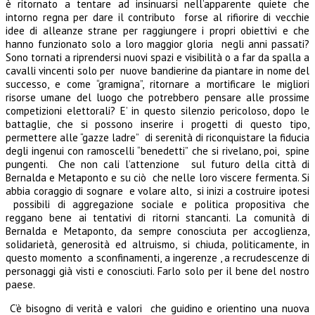
è ritornato a tentare ad insinuarsi nell’apparente quiete che
intorno regna per dare il contributo forse al rifiorire di vecchie
idee di alleanze strane per raggiungere i propri obiettivi e che
hanno funzionato solo a loro maggior gloria negli anni passati?
Sono tornati a riprendersi nuovi spazi e visibilità o a far da spalla a
cavalli vincenti solo per nuove bandierine da piantare in nome del
successo, e come “gramigna”, ritornare a mortificare le migliori
risorse umane del luogo che potrebbero pensare alle prossime
competizioni elettorali? E’ in questo silenzio pericoloso, dopo le
battaglie, che si possono inserire i progetti di questo tipo,
permettere alle “gazze ladre” di serenità di riconquistare la fiducia
degli ingenui con ramoscelli “benedetti” che si rivelano, poi, spine
pungenti. Che non cali l’attenzione sul futuro della città di
Bernalda e Metaponto e su ciò che nelle loro viscere fermenta. Si
abbia coraggio di sognare e volare alto, si inizi a costruire ipotesi
possibili di aggregazione sociale e politica propositiva che
reggano bene ai tentativi di ritorni stancanti. La comunità di
Bernalda e Metaponto, da sempre conosciuta per accoglienza,
solidarietà, generosità ed altruismo, si chiuda, politicamente, in
questo momento a sconfinamenti, a ingerenze , a recrudescenze di
personaggi già visti e conosciuti. Farlo solo per il bene del nostro
paese.
C’è bisogno di verità e valori che guidino e orientino una nuova