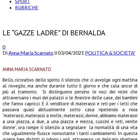
SPORT
RUBRICHE
LE “GAZZE LADRE” DI BERNALDA
0
Di
Anna Maria Scarnato
il
03/04/2021
POLITICA & SOCIETA'
ANNA MARIA SCARNATO
Bello, ricreativo dello spirito il silenzio che ci avvolge ogni mattina
al risveglio, ma anche durante tutto il giorno e che cala ancor di
più al tramonto. Si distinguono persino le voci dei vicini che
attraversano i muri dei palazzi o le finestre delle case, dei bambini
che fanno capricci. E il venditore di materassi e reti per i letti che
passava quasi abitualmente sotto casa ripetendo a noia
“materassi, materassi a molle, materassi, donne, abbiamo materassi
a una piazza, a due, a una piazza e mezza, cuscini e reti, venite
donne”, ora rompe il silenzio a segnalare la normalità di una vita
che ugualmente fluisce nonostante i tanti cambiamenti. In questa
quiete ben distinti si odono i voli, attraverso un delicato sbattere