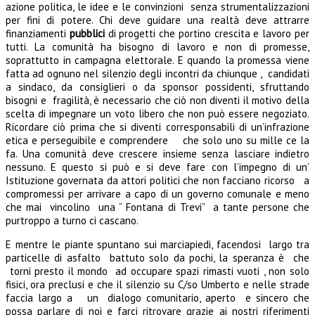
azione politica, le idee e le convinzioni senza strumentalizzazioni
per fini di potere. Chi deve guidare una realtà deve attrarre
finanziamenti
pubblici
di progetti che portino crescita e lavoro per
tutti. La comunità ha bisogno di lavoro e non di promesse,
soprattutto in campagna elettorale. E quando la promessa viene
fatta ad ognuno nel silenzio degli incontri da chiunque , candidati
a sindaco, da consiglieri o da sponsor possidenti, sfruttando
bisogni e fragilità, è necessario che ciò non diventi il motivo della
scelta di impegnare un voto libero che non può essere negoziato.
Ricordare ciò prima che si diventi corresponsabili di un’infrazione
etica e perseguibile e comprendere che solo uno su mille ce la
fa. Una comunità deve crescere insieme senza lasciare indietro
nessuno. E questo si può e si deve fare con l’impegno di un’
Istituzione governata da attori politici che non facciano ricorso a
compromessi per arrivare a capo di un governo comunale e meno
che mai vincolino una “ Fontana di Trevi” a tante persone che
purtroppo a turno ci cascano.
E mentre le piante spuntano sui marciapiedi, facendosi largo tra
particelle di asfalto battuto solo da pochi, la speranza è che
torni presto il mondo ad occupare spazi rimasti vuoti , non solo
fisici, ora preclusi e che il silenzio su C/so Umberto e nelle strade
faccia largo a un dialogo comunitario, aperto e sincero che
possa parlare di noi e farci ritrovare grazie ai nostri riferimenti