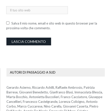
Salva il mio nome, email e sito web in questo browser per la
prossima volta che commento.
AUTORI DI PASSAGGIO A SUD
Gerardo Acierno, Riccardo Achilli, Raffaele Ambrosio, Patrizia
Barrese, Giovanni Benedetto, Gianfranco Blasi, Immacolata Blescia,
Marta Bocchio, Antonietta Buccolieri, Franco Cacciatore, Giuseppe
Cancellieri, Francesco Castelgrande, Lorenza Colicigno, Antonio
Corbo, Marco Cuccarese, Nino Carella, Giovanni Caserta, Pietro
Dell’Aquila, Angela De Nicola, Emanuela Di Mare, Cristina