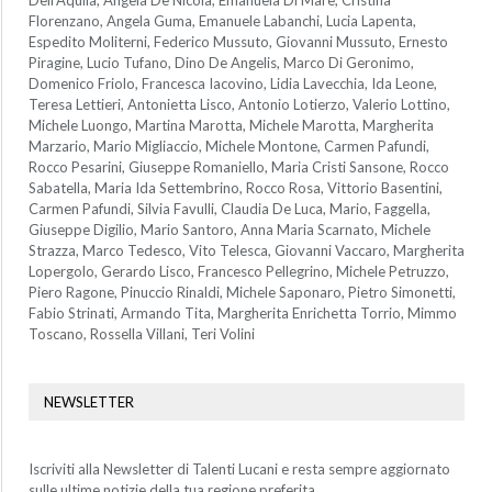
Florenzano, Angela Guma, Emanuele Labanchi, Lucia Lapenta,
Espedito Moliterni, Federico Mussuto, Giovanni Mussuto, Ernesto
Piragine, Lucio Tufano, Dino De Angelis, Marco Di Geronimo,
Domenico Friolo, Francesca Iacovino, Lidia Lavecchia, Ida Leone,
Teresa Lettieri, Antonietta Lisco, Antonio Lotierzo, Valerio Lottino,
Michele Luongo, Martina Marotta, Michele Marotta, Margherita
Marzario, Mario Migliaccio, Michele Montone, Carmen Pafundi,
Rocco Pesarini, Giuseppe Romaniello, Maria Cristi Sansone, Rocco
Sabatella, Maria Ida Settembrino, Rocco Rosa, Vittorio Basentini,
Carmen Pafundi, Silvia Favulli, Claudia De Luca, Mario, Faggella,
Giuseppe Digilio, Mario Santoro, Anna Maria Scarnato, Michele
Strazza, Marco Tedesco, Vito Telesca, Giovanni Vaccaro, Margherita
Lopergolo, Gerardo Lisco, Francesco Pellegrino, Michele Petruzzo,
Piero Ragone, Pinuccio Rinaldi, Michele Saponaro, Pietro Simonetti,
Fabio Strinati, Armando Tita, Margherita Enrichetta Torrio, Mimmo
Toscano, Rossella Villani, Teri Volini
NEWSLETTER
Iscriviti alla Newsletter di Talenti Lucani e resta sempre aggiornato
sulle ultime notizie della tua regione preferita.