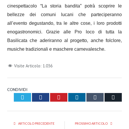
cinespettacolo “La storia bandita” potrà scoprire le
bellezze dei comuni lucani che parteciperanno
all’evento degustando, tra le altre cose, i loro prodotti
enogastronomici. Grazie alle Pro loco di tutta la
Basilicata che aderiranno al progetto, anche folclore,
musiche tradizionali e maschere carnevalesche.
Visite Articolo:
1.036
CONDIVIDI
Twitter
Facebook
Pinterest
LinkedIn
Tumblr
Email
ARTICOLO PRECEDENTE
PROSSIMO ARTICOLO