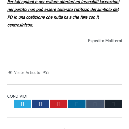
Per tali ragioni e per evitare ulteriori ed insanabili lacerazioni
nel partito, non può essere tollerato l’utilizzo del simbolo del
PD in una coalizione che nulla ha a che fare con il
centrosinistra.
Espedito Moliterni
Visite Articolo:
955
CONDIVIDI
Twitter
Facebook
Pinterest
LinkedIn
Tumblr
Email