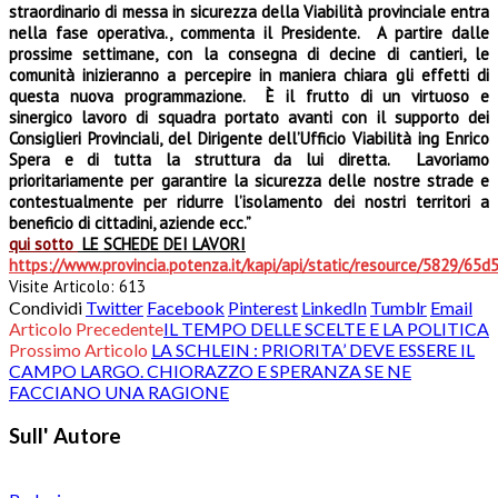
straordinario di messa in sicurezza della Viabilità provinciale entra
nella fase operativa., commenta il Presidente. A partire dalle
prossime settimane, con la consegna di decine di cantieri, le
comunità inizieranno a percepire in maniera chiara gli effetti di
questa nuova programmazione. È il frutto di un virtuoso e
sinergico lavoro di squadra portato avanti con il supporto dei
Consiglieri Provinciali, del Dirigente dell’Ufficio Viabilità ing Enrico
Spera e di tutta la struttura da lui diretta. Lavoriamo
prioritariamente per garantire la sicurezza delle nostre strade e
contestualmente per ridurre l’isolamento dei nostri territori a
beneficio di cittadini, aziende ecc.”
qui sotto
LE SCHEDE DEI LAVORI
https://www.provincia.potenza.it/kapi/api/static/resource/5829/6
Visite Articolo:
613
Condividi
Twitter
Facebook
Pinterest
LinkedIn
Tumblr
Email
Articolo Precedente
IL TEMPO DELLE SCELTE E LA POLITICA
Prossimo Articolo
LA SCHLEIN : PRIORITA’ DEVE ESSERE IL
CAMPO LARGO. CHIORAZZO E SPERANZA SE NE
FACCIANO UNA RAGIONE
Sull' Autore