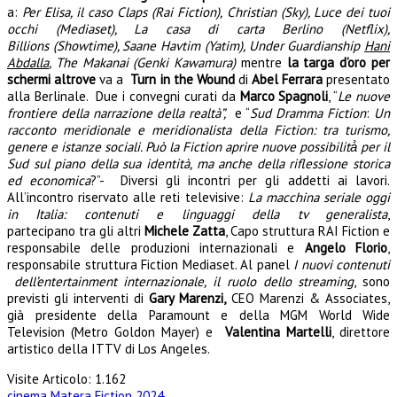
a:
Per Elisa, il caso Claps (Rai Fiction),
Christian (Sky), Luce dei tuoi
occhi (Mediaset), La casa di carta Berlino (Netflix),
Billions
(Showtime), Saane Havtim (Yatim),
Under Guardianship
Hani
Abdalla
, The Makanai (Genki Kawamura)
mentre
la targa d’oro per
schermi altrove
va a
Turn in the Wound
di
Abel Ferrara
presentato
alla Berlinale. Due i convegni curati da
Marco Spagnoli
, “
Le nuove
frontiere della narrazione della realtà”,
e “
Sud Dramma Fiction
:
Un
racconto meridionale e meridionalista della Fiction: tra turismo,
genere e istanze sociali. Può la Fiction aprire nuove possibilità̀ per il
Sud sul piano della sua identità, ma anche della riflessione storica
ed economica
?”- Diversi gli incontri per gli addetti ai lavori.
All’incontro riservato alle reti televisive:
La macchina seriale oggi
in Italia: contenuti e linguaggi della tv generalista
,
partecipano tra gli altri
Michele Zatta
, Capo struttura RAI Fiction e
responsabile delle produzioni internazionali e
Angelo Florio
,
responsabile struttura Fiction Mediaset. Al panel
I nuovi contenuti
dell’entertainment internazionale, il ruolo dello streaming
, sono
previsti gli interventi di
Gary Marenzi,
CEO Marenzi & Associates,
già presidente della Paramount e della MGM World Wide
Television (Metro Goldon Mayer) e
Valentina Martelli
, direttore
artistico della ITTV di Los Angeles.
Visite Articolo:
1.162
cinema
Matera Fiction 2024