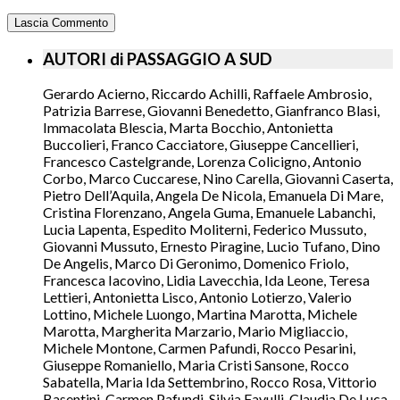
AUTORI di PASSAGGIO A SUD
Gerardo Acierno, Riccardo Achilli, Raffaele Ambrosio,
Patrizia Barrese, Giovanni Benedetto, Gianfranco Blasi,
Immacolata Blescia, Marta Bocchio, Antonietta
Buccolieri, Franco Cacciatore, Giuseppe Cancellieri,
Francesco Castelgrande, Lorenza Colicigno, Antonio
Corbo, Marco Cuccarese, Nino Carella, Giovanni Caserta,
Pietro Dell’Aquila, Angela De Nicola, Emanuela Di Mare,
Cristina Florenzano, Angela Guma, Emanuele Labanchi,
Lucia Lapenta, Espedito Moliterni, Federico Mussuto,
Giovanni Mussuto, Ernesto Piragine, Lucio Tufano, Dino
De Angelis, Marco Di Geronimo, Domenico Friolo,
Francesca Iacovino, Lidia Lavecchia, Ida Leone, Teresa
Lettieri, Antonietta Lisco, Antonio Lotierzo, Valerio
Lottino, Michele Luongo, Martina Marotta, Michele
Marotta, Margherita Marzario, Mario Migliaccio,
Michele Montone, Carmen Pafundi, Rocco Pesarini,
Giuseppe Romaniello, Maria Cristi Sansone, Rocco
Sabatella, Maria Ida Settembrino, Rocco Rosa, Vittorio
Basentini, Carmen Pafundi, Silvia Favulli, Claudia De Luca,