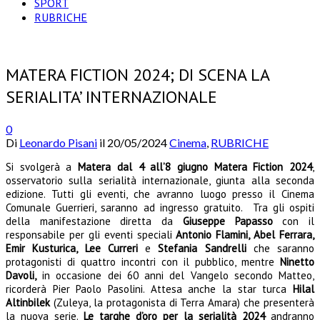
SPORT
RUBRICHE
MATERA FICTION 2024; DI SCENA LA
SERIALITA’ INTERNAZIONALE
0
Di
Leonardo Pisani
il
20/05/2024
Cinema
,
RUBRICHE
S
i svolgerà a
Matera dal 4 all’8 giugno Matera Fiction 2024
,
osservatorio sulla serialità internazionale, giunta alla seconda
edizione. Tutti gli eventi, che avranno luogo presso il Cinema
Comunale Guerrieri, saranno ad ingresso gratuito. Tra gli ospiti
della manifestazione diretta da
Giuseppe Papasso
con il
responsabile per gli eventi speciali
Antonio Flamini, Abel Ferrara,
Emir Kusturica, Lee Curreri
e
Stefania Sandrelli
che saranno
protagonisti di quattro incontri con il pubblico, mentre
Ninetto
Davoli,
in occasione dei 60 anni del Vangelo secondo Matteo,
ricorderà Pier Paolo Pasolini.
Attesa anche la star turca
Hilal
Altinbilek
(Zuleya, la protagonista di Terra Amara) che presenterà
la nuova serie.
Le targhe d’oro per la serialità 2024
andranno