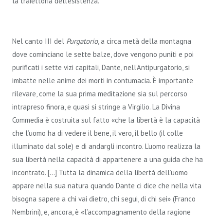
la traiettoria dell’esistenza.
Nel canto III del
Purgatorio
, a circa metà della montagna
dove cominciano le sette balze, dove vengono puniti e poi
purificati i sette vizi capitali, Dante, nell’Antipurgatorio, si
imbatte nelle anime dei morti in contumacia. È importante
rilevare, come la sua prima meditazione sia sul percorso
intrapreso finora, e quasi si stringe a Virgilio. La Divina
Commedia è costruita sul fatto «che la libertà è la capacità
che l’uomo ha di vedere il bene, il vero, il bello (il colle
illuminato dal sole) e di andargli incontro. L’uomo realizza la
sua libertà nella capacità di appartenere a una guida che ha
incontrato. […] Tutta la dinamica della libertà dell’uomo
appare nella sua natura quando Dante ci dice che nella vita
bisogna sapere a chi vai dietro, chi segui, di chi sei» (Franco
Nembrini), e, ancora, è «l’accompagnamento della ragione