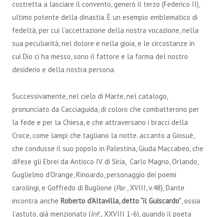
costretta a lasciare il convento, generò il terzo (Federico II),
ultimo potente della dinastia. È un esempio emblematico di
fedeltà, per cui l’accettazione della nostra vocazione, nella
sua peculiarità, nel dolore e nella gioia, e le circostanze in
cui Dio ci ha messo, sono il fattore e la forma del nostro
desiderio e della nostra persona.
Successivamente, nel cielo di Marte, nel catalogo,
pronunciato da Cacciaguida, di coloro che combatterono per
la fede e per la Chiesa, e che attraversano i bracci della
Croce, come lampi che tagliano la notte. accanto a Giosuè,
che condusse il suo popolo in Palestina, Giuda Maccabeo, che
difese gli Ebrei da Antioco IV di Siria, Carlo Magno, Orlando,
Guglielmo d’Orange, Rinoardo, personaggio dei poemi
carolingi, e Goffredo di Buglione (
Par
., XVIII, v.48), Dante
incontra anche
Roberto d’Altavilla, detto “il Guiscardo”
, ossia
l’astuto, già menzionato (
Inf.,
XXVIII 1-6), quando il poeta