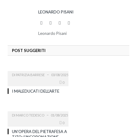
LEONARDO PISANI
Website
Facebook
Twitter
LinkedIn
Leonardo Pisani
POST SUGGERITI
DI
PATRIZIA BARRESE
03/08/2025
0
I MALEDUCATI DELL’ARTE
DI
MARCO TEDESCO
01/08/2025
0
UN’OPERA DEL PIETRAFESA A
TITO: l’INCORONAZIONE