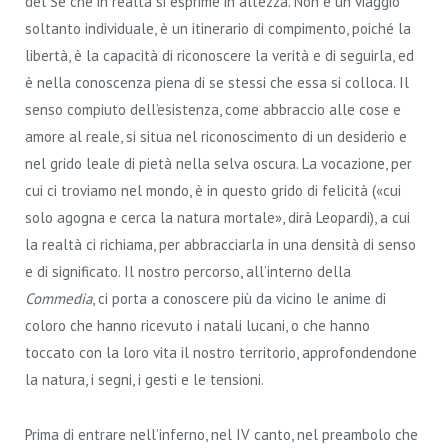
del Sé che in realtà si esprime in altezza. Non è un viaggio
soltanto individuale, è un itinerario di compimento, poiché la
libertà, è la capacità di riconoscere la verità e di seguirla, ed
è nella conoscenza piena di se stessi che essa si colloca. Il
senso compiuto dell’esistenza, come abbraccio alle cose e
amore al reale, si situa nel riconoscimento di un desiderio e
nel grido leale di pietà nella selva oscura. La vocazione, per
cui ci troviamo nel mondo, è in questo grido di felicità («cui
solo agogna e cerca la natura mortale», dirà Leopardi), a cui
la realtà ci richiama, per abbracciarla in una densità di senso
e di significato. Il nostro percorso, all’interno della
Commedia
, ci porta a conoscere più da vicino le anime di
coloro che hanno ricevuto i natali lucani, o che hanno
toccato con la loro vita il nostro territorio, approfondendone
la natura, i segni, i gesti e le tensioni.
Prima di entrare nell’inferno, nel IV canto, nel preambolo che