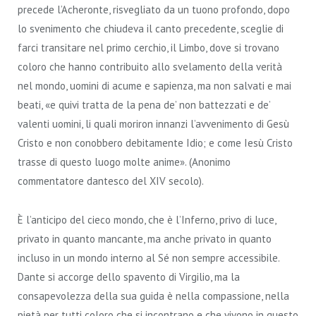
precede l’Acheronte, risvegliato da un tuono profondo, dopo
lo svenimento che chiudeva il canto precedente, sceglie di
farci transitare nel primo cerchio, il Limbo, dove si trovano
coloro che hanno contribuito allo svelamento della verità
nel mondo, uomini di acume e sapienza, ma non salvati e mai
beati, «e quivi tratta de la pena de’ non battezzati e de’
valenti uomini, li quali moriron innanzi l’avvenimento di Gesù
Cristo e non conobbero debitamente Idio; e come Iesù Cristo
trasse di questo luogo molte anime». (Anonimo
commentatore dantesco del XIV secolo).
È l’anticipo del cieco mondo, che è l’Inferno, privo di luce,
privato in quanto mancante, ma anche privato in quanto
incluso in un mondo interno al Sé non sempre accessibile.
Dante si accorge dello spavento di Virgilio, ma la
consapevolezza della sua guida è nella compassione, nella
pietà per tutti coloro che si incontrano e che vivono in questo