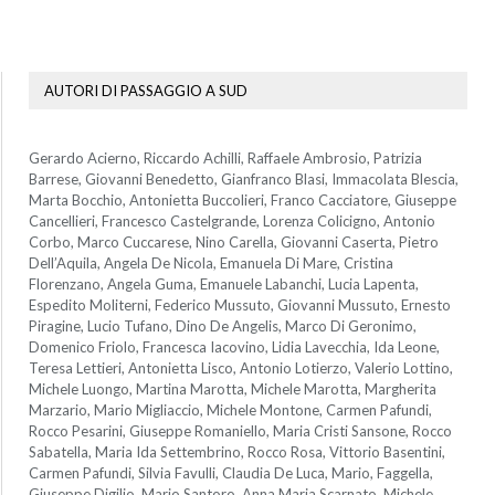
AUTORI DI PASSAGGIO A SUD
Gerardo Acierno, Riccardo Achilli, Raffaele Ambrosio, Patrizia
Barrese, Giovanni Benedetto, Gianfranco Blasi, Immacolata Blescia,
Marta Bocchio, Antonietta Buccolieri, Franco Cacciatore, Giuseppe
Cancellieri, Francesco Castelgrande, Lorenza Colicigno, Antonio
Corbo, Marco Cuccarese, Nino Carella, Giovanni Caserta, Pietro
Dell’Aquila, Angela De Nicola, Emanuela Di Mare, Cristina
Florenzano, Angela Guma, Emanuele Labanchi, Lucia Lapenta,
Espedito Moliterni, Federico Mussuto, Giovanni Mussuto, Ernesto
Piragine, Lucio Tufano, Dino De Angelis, Marco Di Geronimo,
Domenico Friolo, Francesca Iacovino, Lidia Lavecchia, Ida Leone,
Teresa Lettieri, Antonietta Lisco, Antonio Lotierzo, Valerio Lottino,
Michele Luongo, Martina Marotta, Michele Marotta, Margherita
Marzario, Mario Migliaccio, Michele Montone, Carmen Pafundi,
Rocco Pesarini, Giuseppe Romaniello, Maria Cristi Sansone, Rocco
Sabatella, Maria Ida Settembrino, Rocco Rosa, Vittorio Basentini,
Carmen Pafundi, Silvia Favulli, Claudia De Luca, Mario, Faggella,
Giuseppe Digilio, Mario Santoro, Anna Maria Scarnato, Michele