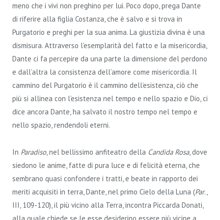
meno che i vivi non preghino per lui. Poco dopo, prega Dante
di riferire alla figlia Costanza, che è salvo e si trova in
Purgatorio e preghi per la sua anima. La giustizia divina è una
dismisura. Attraverso l’esemplarità del fatto e la misericordia,
Dante ci fa percepire da una parte la dimensione del perdono
e dall’altra la consistenza dell’amore come misericordia. Il
cammino del Purgatorio è il cammino dell’esistenza, ciò che
più si allinea con l’esistenza nel tempo e nello spazio e Dio, ci
dice ancora Dante, ha salvato il nostro tempo nel tempo e
nello spazio, rendendoli eterni.
In
Paradiso
, nel bellissimo anfiteatro della
Candida Rosa
, dove
siedono le anime, fatte di pura luce e di felicità eterna, che
sembrano quasi confondere i tratti, e beate in rapporto dei
meriti acquisiti in terra, Dante, nel primo Cielo della Luna (
Par
.,
III, 109-120), il più vicino alla Terra, incontra Piccarda Donati,
alla quale chiede se le esse desiderino essere più vicine a