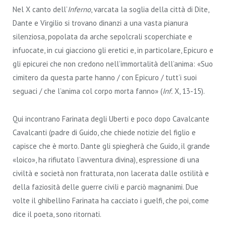
Nel X canto dell’
Inferno
, varcata la soglia della città di Dite,
Dante e Virgilio si trovano dinanzi a una vasta pianura
silenziosa, popolata da arche sepolcrali scoperchiate e
infuocate, in cui giacciono gli eretici e, in particolare, Epicuro e
gli epicurei che non credono nell’immortalità dell’anima: «Suo
cimitero da questa parte hanno / con Epicuro / tutt’i suoi
seguaci / che l’anima col corpo morta fanno» (
Inf.
X, 13-15).
Qui incontrano Farinata degli Uberti e poco dopo Cavalcante
Cavalcanti (padre di Guido, che chiede notizie del figlio e
capisce che è morto. Dante gli spiegherà che Guido, il grande
«loico», ha rifiutato l’avventura divina), espressione di una
civiltà e società non fratturata, non lacerata dalle ostilità e
della faziosità delle guerre civili e parciò magnanimi. Due
volte il ghibellino Farinata ha cacciato i guelfi, che poi, come
dice il poeta, sono ritornati.