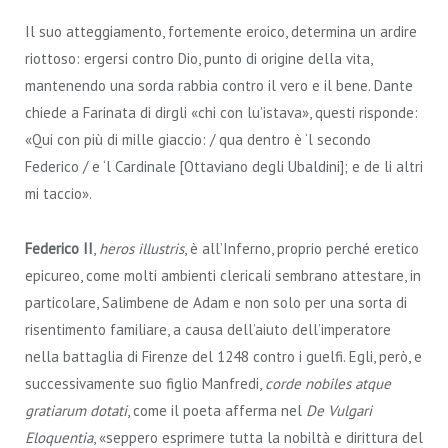
Il suo atteggiamento, fortemente eroico, determina un ardire
riottoso: ergersi contro Dio, punto di origine della vita,
mantenendo una sorda rabbia contro il vero e il bene. Dante
chiede a Farinata di dirgli «chi con lu’istava», questi risponde:
«Qui con più di mille giaccio: / qua dentro è ‘l secondo
Federico / e ‘l Cardinale [Ottaviano degli Ubaldini]; e de li altri
mi taccio».
Federico II
,
heros illustris
, è all’Inferno, proprio perché eretico
epicureo, come molti ambienti clericali sembrano attestare, in
particolare, Salimbene de Adam e non solo per una sorta di
risentimento familiare, a causa dell’aiuto dell’imperatore
nella battaglia di Firenze del 1248 contro i guelfi. Egli, però, e
successivamente suo figlio Manfredi,
corde nobiles atque
gratiarum dotati
, come il poeta afferma nel
De Vulgari
Eloquentia
, «seppero esprimere tutta la nobiltà e dirittura del