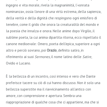
ingegno e vita morale, rivela la magnanimità, l’«onrata
nominanza», ossia l’onore di una virtù estrema, della sapienza,
della verità e della dignità che respingono ogni emisfero di
tenebre, come il grido che onora la creaturalità del mondo e
la poesia che innalza e onora. Nelle anime dopo Virgilio, il
sublime poeta, la cui anima dipartita ritorna, ecco rispettato il
canone medioevale: Omero, poeta dell’epica, superiore a ogni
altro e perciò sovrano, poi
Orazio
, definito satiro, in
riferimento ai suoi
Sermones
, il nome latino delle
Satire
,
Ovidio e Lucano.
È la bellezza di un incontro, così intenso e vero che Dante
preferisce tacere su ciò di cui hanno discusso. Non è solo una
bellezza superstite ma il riavvicinamento all’antico con
amore, con comprensione e apertura. Sembra una
riappropriazione di qualche cosa che ci appartiene, ma che si