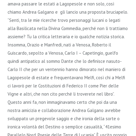
amava passare le estati a Lagopesole e non solo, così
chiamo Andrea Galgano e gli lancio una proposta bruciapelo.
“Senti, tra le mie ricerche trovo personaggi lucani o legati
alla Basilicata nella Divina Commedia, perché non li trattiamo
assieme? Tu la critica letteraria e io qualche notizia storica.
Insomma, Orazio e Manfredi, nati a Venosa, Roberto il
Guiscardo, sepolto a Venosa, Carlo I – Capetingio, guelfo
quindi antipatico al sommo Dante che lo definisce nasuto-
Carlo II che per un ventennio hanno dimorato nel maniero di
Lagopesole di estate e frequentavano Melfi, così chi a Melfi
ci lavorò per le Costituzioni di Federico II come Pier delle
Vigne e altri, che non cito perché li troverete nel libro”.
Questo anni fa, non immaginavamo certo che poi da una
nostra amicizia e collaborazione Andrea Galgano avrebbe
sviluppato un pregevole saggio e che ironia della sorte o
ironica volontà del Destino o semplice casualità, “41esimo
Parallelo Nord. Poesie delle Terre di Lucania”. È uscito proprio