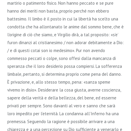
martirio o patimento fisico. Non hanno peccato e se pure
hanno dei meriti non basta, proprio perché non ebbero
battesimo. Il limbo è il posto in cui la libertà ha scelto una
condotta che ha allontanato le anime dal sommo bene, che è
l’origine di ciò che siamo, e Virgilio dirà, a tal proposito: «s’e’
furon dinanzi al cristianesimo / non adorar debitamente a Dio:
/ e di questi cotai son io medesimo». Pur non avendo
commesso peccati o colpe, sono offesi dalla mancanza di
speranza che il loro desiderio possa compiersi. La sofferenza
limbale, pertanto, si determina proprio come pena del danno.
È privazione, e, allo stesso tempo, pena: «sanza speme
vivemo in disio». Desiderare la cosa giusta, averne coscienza,
sapere della verità e della bellezza, del bene, ed esserne
privati per sempre. Sono davanti al vero e sanno che sarà
loro impedito per l’eternità. La condanna all’Inferno ha una
premessa. Seguendo la ragione è possibile arrivare a una
chiarezza e a una percezione su Dio sufficiente a venerarlo e