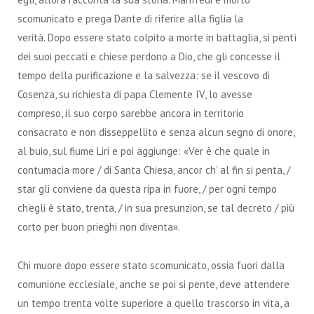
scomunicato e prega Dante di riferire alla figlia la
verità. Dopo essere stato colpito a morte in battaglia, si pentì
dei suoi peccati e chiese perdono a Dio, che gli concesse il
tempo della purificazione e la salvezza: se il vescovo di
Cosenza, su richiesta di papa Clemente IV, lo avesse
compreso, il suo corpo sarebbe ancora in territorio
consacrato e non disseppellito e senza alcun segno di onore,
al buio, sul fiume Liri e poi aggiunge: «Ver è che quale in
contumacia more / di Santa Chiesa, ancor ch’ al fin si penta, /
star gli conviene da questa ripa in fuore, / per ogni tempo
ch’egli è stato, trenta, / in sua presunzion, se tal decreto / più
corto per buon prieghi non diventa».
Chi muore dopo essere stato scomunicato, ossia fuori dalla
comunione ecclesiale, anche se poi si pente, deve attendere
un tempo trenta volte superiore a quello trascorso in vita, a