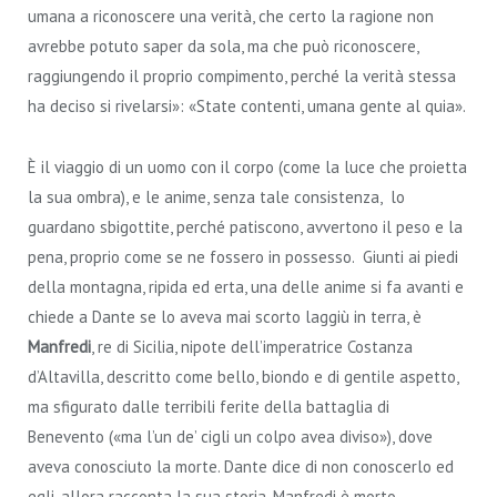
umana a riconoscere una verità, che certo la ragione non
avrebbe potuto saper da sola, ma che può riconoscere,
raggiungendo il proprio compimento, perché la verità stessa
ha deciso si rivelarsi»: «State contenti, umana gente al quia».
È il viaggio di un uomo con il corpo (come la luce che proietta
la sua ombra), e le anime, senza tale consistenza, lo
guardano sbigottite, perché patiscono, avvertono il peso e la
pena, proprio come se ne fossero in possesso. Giunti ai piedi
della montagna, ripida ed erta, una delle anime si fa avanti e
chiede a Dante se lo aveva mai scorto laggiù in terra, è
Manfredi
, re di Sicilia, nipote dell’imperatrice Costanza
d’Altavilla, descritto come bello, biondo e di gentile aspetto,
ma sfigurato dalle terribili ferite della battaglia di
Benevento («ma l’un de’ cigli un colpo avea diviso»), dove
aveva conosciuto la morte. Dante dice di non conoscerlo ed
egli, allora racconta la sua storia. Manfredi è morto