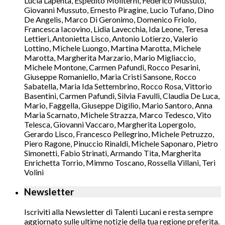
Lucia Lapenta, Espedito Moliterni, Federico Mussuto,
Giovanni Mussuto, Ernesto Piragine, Lucio Tufano, Dino
De Angelis, Marco Di Geronimo, Domenico Friolo,
Francesca Iacovino, Lidia Lavecchia, Ida Leone, Teresa
Lettieri, Antonietta Lisco, Antonio Lotierzo, Valerio
Lottino, Michele Luongo, Martina Marotta, Michele
Marotta, Margherita Marzario, Mario Migliaccio,
Michele Montone, Carmen Pafundi, Rocco Pesarini,
Giuseppe Romaniello, Maria Cristi Sansone, Rocco
Sabatella, Maria Ida Settembrino, Rocco Rosa, Vittorio
Basentini, Carmen Pafundi, Silvia Favulli, Claudia De Luca,
Mario, Faggella, Giuseppe Digilio, Mario Santoro, Anna
Maria Scarnato, Michele Strazza, Marco Tedesco, Vito
Telesca, Giovanni Vaccaro, Margherita Lopergolo,
Gerardo Lisco, Francesco Pellegrino, Michele Petruzzo,
Piero Ragone, Pinuccio Rinaldi, Michele Saponaro, Pietro
Simonetti, Fabio Strinati, Armando Tita, Margherita
Enrichetta Torrio, Mimmo Toscano, Rossella Villani, Teri
Volini
Newsletter
Iscriviti alla Newsletter di Talenti Lucani e resta sempre
aggiornato sulle ultime notizie della tua regione preferita.