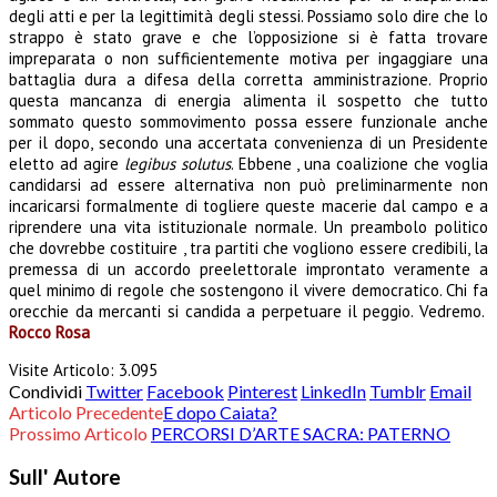
degli atti e per la legittimità degli stessi. Possiamo solo dire che lo
strappo è stato grave e che l’opposizione si è fatta trovare
impreparata o non sufficientemente motiva per ingaggiare una
battaglia dura a difesa della corretta amministrazione. Proprio
questa mancanza di energia alimenta il sospetto che tutto
sommato questo sommovimento possa essere funzionale anche
per il dopo, secondo una accertata convenienza di un Presidente
eletto ad agire
legibus solutus
. Ebbene , una coalizione che voglia
candidarsi ad essere alternativa non può preliminarmente non
incaricarsi formalmente di togliere queste macerie dal campo e a
riprendere una vita istituzionale normale. Un preambolo politico
che dovrebbe costituire , tra partiti che vogliono essere credibili, la
premessa di un accordo preelettorale improntato veramente a
quel minimo di regole che sostengono il vivere democratico. Chi fa
orecchie da mercanti si candida a perpetuare il peggio. Vedremo.
Rocco Rosa
Visite Articolo:
3.095
Condividi
Twitter
Facebook
Pinterest
LinkedIn
Tumblr
Email
Articolo Precedente
E dopo Caiata?
Prossimo Articolo
PERCORSI D’ARTE SACRA: PATERNO
Sull' Autore