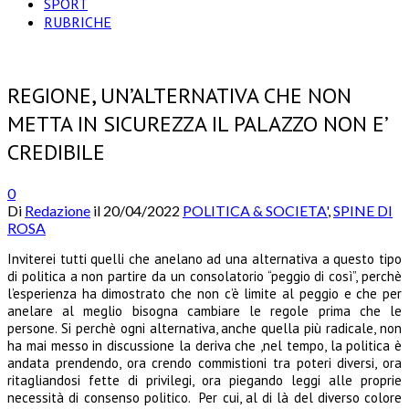
SPORT
RUBRICHE
REGIONE, UN’ALTERNATIVA CHE NON
METTA IN SICUREZZA IL PALAZZO NON E’
CREDIBILE
0
Di
Redazione
il
20/04/2022
POLITICA & SOCIETA'
,
SPINE DI
ROSA
Inviterei tutti quelli che anelano ad una alternativa a questo tipo
di politica a non partire da un consolatorio “peggio di così”, perchè
l’esperienza ha dimostrato che non c’è limite al peggio e che per
anelare al meglio bisogna cambiare le regole prima che le
persone. Si perchè ogni alternativa, anche quella più radicale, non
ha mai messo in discussione la deriva che ,nel tempo, la politica è
andata prendendo, ora crendo commistioni tra poteri diversi, ora
ritagliandosi fette di privilegi, ora piegando leggi alle proprie
necessità di consenso politico. Per cui, al di là del diverso colore