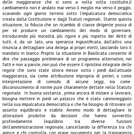
delle maggioranze che si sono a volta volta costituite,il
cambiamento non è andato mai verso il meglio ma verso il peggio,
scavando ogni giorno terreno sotto l’impalcatura democratica
creata dalla Costituzione e dagli Statuti regionali.. Stante questa
situazione, la fiducia che un ricambio di classe dirigente possa di
per sè produrre un cambiamento del modo di governare,
introducendo più moralità, più rigore e più rispetto dei diritti di
tutti, è, da un lato, una speranza ingiustificata, dall’altro una
rinuncia a dettagliare una delega ai propri eletti, lasciando loro il
mandato in bianco. Proprio la situazione in Basilicata consente di
dire che passaggio preliminare di un programma alternativo, nei
fatti e non a parole, non può che essere il ripristino integrale delle
regole che sono state sinora messe sotto i piedi dall’attuale
maggioranza, sia come attribuzione impropria di poteri, o come
interpretazione di comodo di alcune leggi, sia come
disconoscimento di norme pure chiaramente dettate nello Statuto
regionale. In buona sostanza , prima ancora di iniziare a lavorare,
bisogna mettere in piedi un palazzo che è stato cannoneggiato
nella sua impalcatura democratica e che ha bisogno di ritrovare un
assetto equilibrato e stabile. Avremo modo di dettagliare le
alterazioni prodotte da decisioni che hanno sovvertito
profondamente l’equilibrio tra diverse funzioni
dell’amministrarzione regionale, cancellando la differenza tra chi
agisce e chi controlla, con grave nocumento per la trasparenza