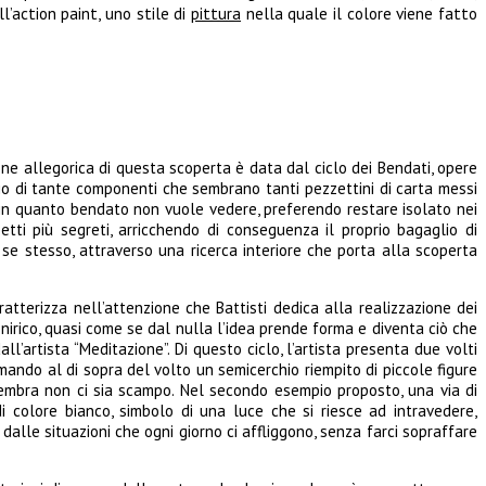
ll’action paint, uno stile di
pittura
nella quale il colore viene fatto
ione allegorica di questa scoperta è data dal ciclo dei Bendati, opere
io di tante componenti che sembrano tanti pezzettini di carta messi
 in quanto bendato non vuole vedere, preferendo restare isolato nei
tti più segreti, arricchendo di conseguenza il proprio bagaglio di
se stesso, attraverso una ricerca interiore che porta alla scoperta
atterizza nell’attenzione che Battisti dedica alla realizzazione dei
onirico, quasi come se dal nulla l’idea prende forma e diventa ciò che
’artista “Meditazione”. Di questo ciclo, l’artista presenta due volti
ando al di sopra del volto un semicerchio riempito di piccole figure
 sembra non ci sia scampo. Nel secondo esempio proposto, una via di
 colore bianco, simbolo di una luce che si riesce ad intravedere,
dalle situazioni che ogni giorno ci affliggono, senza farci sopraffare