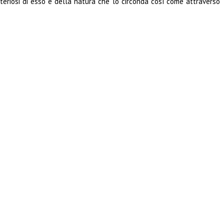
teriosi di esso e della natura che lo circonda così come attraverso