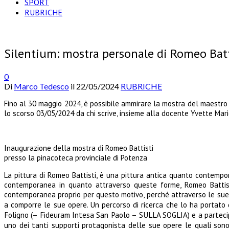
SPORT
RUBRICHE
Silentium: mostra personale di Romeo Batti
0
Di
Marco Tedesco
il
22/05/2024
RUBRICHE
Fino al 30 maggio 2024, è possibile ammirare la mostra del maestro R
lo scorso 03/05/2024 da chi scrive, insieme alla docente Yvette Mari
Inaugurazione della mostra di Romeo Battisti
presso la pinacoteca provinciale di Potenza
La pittura di Romeo Battisti, è una pittura antica quanto contemp
contemporanea in quanto attraverso queste forme, Romeo Battisti 
contemporanea proprio per questo motivo, perché attraverso le sue o
a comporre le sue opere. Un percorso di ricerca che lo ha portato 
Foligno (– Fideuram Intesa San Paolo – SULLA SOGLIA) e a partecipa
uno dei tanti supporti protagonista delle sue opere le quali sono r