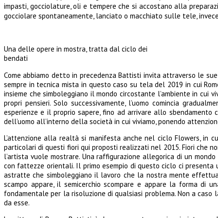
impasti, gocciolature, oli e tempere che si accostano alla preparazion
gocciolare spontaneamente, lanciato o macchiato sulle tele, invec
Una delle opere in mostra, tratta dal ciclo dei
bendati
Come abbiamo detto in precedenza
Battisti invita attraverso le su
sempre in tecnica mista in questo caso su tela del 2019 in cui Rom
insieme che simboleggiano il mondo circostante l’ambiente in cui v
propri pensieri. Solo successivamente, l’uomo comincia gradualmen
esperienze e il proprio sapere, fino ad arrivare allo sbendamento 
dell’uomo all’interno della società in cui viviamo, ponendo attenzion
L’attenzione alla realtà si manifesta anche nel ciclo Flowers, in c
particolari di questi fiori qui proposti realizzati nel 2015. Fiori c
l’artista vuole mostrare. Una raffigurazione allegorica di un mondo 
con fattezze orientali. Il primo esempio di questo ciclo ci present
astratte che simboleggiano il lavoro che la nostra mente effettua 
scampo appare, il semicerchio scompare e appare la forma di una 
fondamentale per la risoluzione di qualsiasi problema. Non a caso la 
da esse.