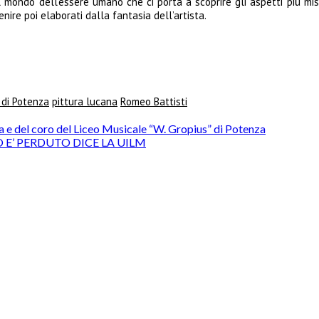
l mondo dell’essere umano che ci porta a scoprire gli aspetti più mis
nire poi elaborati dalla fantasia dell’artista.
 di Potenza
pittura lucana
Romeo Battisti
a e del coro del Liceo Musicale “W. Gropius” di Potenza
E’ PERDUTO DICE LA UILM