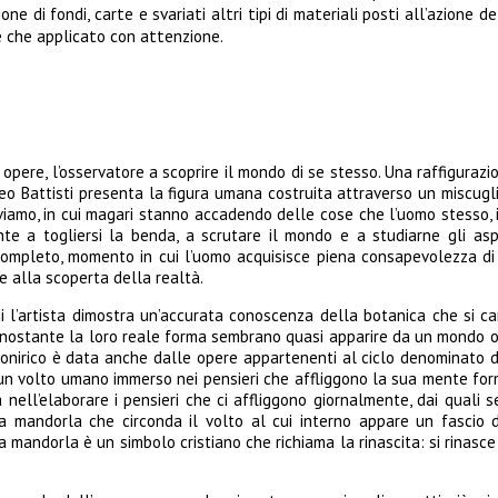
e di fondi, carte e svariati altri tipi di materiali posti all’azione de
e che applicato con attenzione.
e opere, l’osservatore a scoprire il mondo di se stesso. Una raffiguraz
eo Battisti presenta la figura umana costruita attraverso un miscugl
iviamo, in cui magari stanno accadendo delle cose che l’uomo stesso,
te a togliersi la benda, a scrutare il mondo e a studiarne gli aspe
completo, momento in cui l’uomo acquisisce piena consapevolezza di 
e alla scoperta della realtà.
ui l’artista dimostra un’accurata conoscenza della botanica che si car
he nonostante la loro reale forma sembrano quasi apparire da un mondo 
onirico è data anche dalle opere appartenenti al ciclo denominato dall
a un volto umano immerso nei pensieri che affliggono la sua mente form
nell’elaborare i pensieri che ci affliggono giornalmente, dai quali
mandorla che circonda il volto al cui interno appare un fascio di
mandorla è un simbolo cristiano che richiama la rinascita: si rinasce 