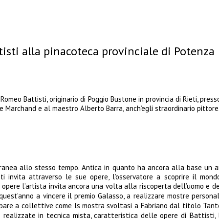
sti alla pinacoteca provinciale di Potenza
omeo Battisti, originario di Poggio Bustone in provincia di Rieti, pres
e Marchand e al maestro Alberto Barra, anch’egli straordinario pittore
oranea allo stesso tempo. Antica in quanto ha ancora alla base un a
invita attraverso le sue opere, l’osservatore a scoprire il mondo
pere l’artista invita ancora una volta alla riscoperta dell’uomo e d
quest’anno a vincere il premio Galasso, a realizzare mostre persona
re a collettive come ls mostra svoltasi a Fabriano dal titolo Tante
ealizzate in tecnica mista, caratteristica delle opere di Battisti, l