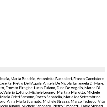
lescia, Marta Bocchio, Antonietta Buccolieri, Franco Cacciatore,
aserta, Pietro Dell’Aquila, Angela De Nicola, Emanuela Di Mare,
o, Ernesto Piragine, Lucio Tufano, Dino De Angelis, Marco Di
rzo, Valerio Lottino, Michele Luongo, Martina Marotta, Michele
aria Cristi Sansone, Rocco Sabatella, Maria Ida Settembrino,
antoro, Anna Maria Scarnato, Michele Strazza, Marco Tedesco, Vito
cio Rinaldi, Michele Saponaro, Pietro Simonetti, Fabio Strinati,