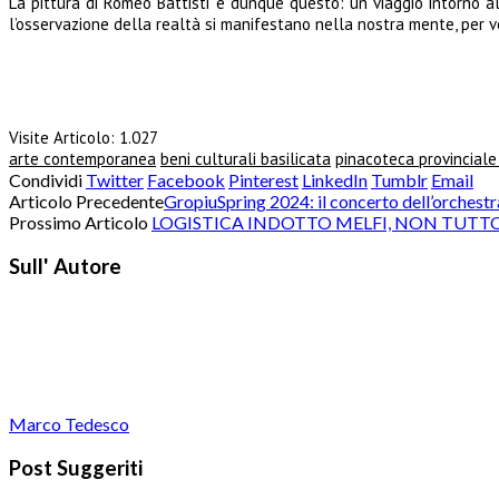
La pittura di Romeo Battisti è dunque questo: un viaggio intorno a
l’osservazione della realtà si manifestano nella nostra mente, per ve
Visite Articolo:
1.027
arte contemporanea
beni culturali basilicata
pinacoteca provinciale
Condividi
Twitter
Facebook
Pinterest
LinkedIn
Tumblr
Email
Articolo Precedente
GropiuSpring 2024: il concerto dell’orchestr
Prossimo Articolo
LOGISTICA INDOTTO MELFI, NON TUTTO 
Sull' Autore
Marco Tedesco
Post Suggeriti