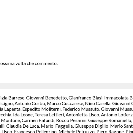
 prossima volta che commento.
rizia Barrese, Giovanni Benedetto, Gianfranco Blasi, Immacolata B
icigno, Antonio Corbo, Marco Cuccarese, Nino Carella, Giovanni C
a Lapenta, Espedito Moliterni, Federico Mussuto, Giovanni Mussut
chia, Ida Leone, Teresa Lettieri, Antonietta Lisco, Antonio Lotie
Montone, Carmen Pafundi, Rocco Pesarini, Giuseppe Romaniello, M
ulli, Claudia De Luca, Mario, Faggella, Giuseppe Digilio, Mario S
isco, Francesco Pellegrino, Michele Petruzzo, Piero Ragone, Pinuc