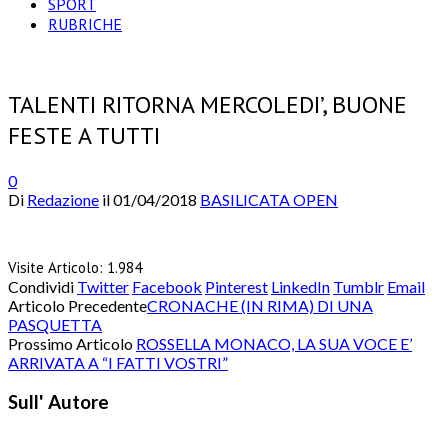
SPORT
RUBRICHE
TALENTI RITORNA MERCOLEDI’, BUONE
FESTE A TUTTI
0
Di
Redazione
il
01/04/2018
BASILICATA OPEN
Visite Articolo:
1.984
Condividi
Twitter
Facebook
Pinterest
LinkedIn
Tumblr
Email
Articolo Precedente
CRONACHE (IN RIMA) DI UNA
PASQUETTA
Prossimo Articolo
ROSSELLA MONACO, LA SUA VOCE E’
ARRIVATA A “I FATTI VOSTRI”
Sull' Autore