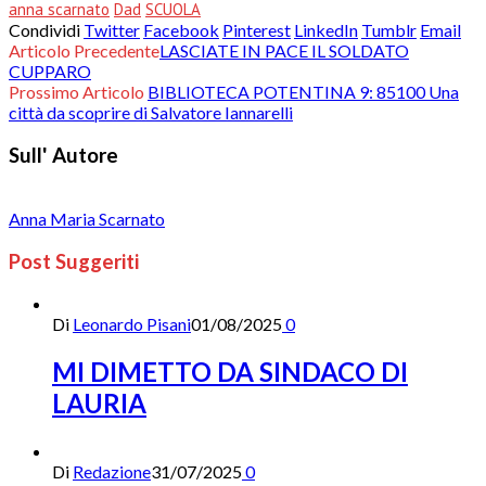
anna scarnato
Dad
SCUOLA
Condividi
Twitter
Facebook
Pinterest
LinkedIn
Tumblr
Email
Articolo Precedente
LASCIATE IN PACE IL SOLDATO
CUPPARO
Prossimo Articolo
BIBLIOTECA POTENTINA 9: 85100 Una
città da scoprire di Salvatore Iannarelli
Sull' Autore
Anna Maria Scarnato
Post Suggeriti
Di
Leonardo Pisani
01/08/2025
0
MI DIMETTO DA SINDACO DI
LAURIA
Di
Redazione
31/07/2025
0