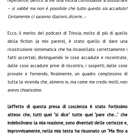
repellente, dentro di me una vocina continuasse a sussurrare
–
si vabbè ma non è possibile che tutto questo sia accaduto!
Certamente ci saranno illazioni, dicerie…-
Ecco, il merito del podcast di Trincia, molto di più di quello
della fiction (a mio parere), è stato quello di dare una
ricostruzione sistematica che ha incasellato correttamente i
fatti accertati, distinguendo le cose accadute e riscontrate,
dalle cose accadute prive di riscontro, i sospetti, dalle cose
provate e fornendo, finalmente, un quadro complessivo di
tutta la vicenda che, almeno io, ma come me credo molti, non
avevo chiarissimo.
L’effetto di questa presa di coscienza è stato fortissimo
atteso che, tutti quei “si dice” tutte quei “pare che…” che
indebolivano la mia reazione, sono diventati delle certezze e,
improvvisamente, nella mia testa ha risuonato un “Ma fino a