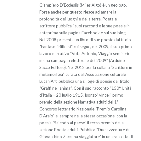
Giampiero D'Ecclesiis (Miles Algo) è un geologo.
Forse anche per questo riesce ad amare la
profondità dei luoghi e della terra. Poeta e
scrittore pubblica i suoi racconti e le sue poesie in
anteprima sulla pagina Facebook e sul suo blog.
Nel 2008 presenta un libro di sue poesie dal titolo
“Fantasmi Riflessi” cui segue, nel 2009, il suo primo
lavoro narrativo “Vota Antonio, Viaggio semiserio
in una campagna elettorale del 2009” (Arduino
Sacco Editore). Nel 2012 per la collana “Scritture in
metamorfosi” curata dall’Associazione culturale
LucaniArt, pubblica una silloge di poesie dal titolo
“Graffi nell’anima”. Con il suo racconto “150° Unità
d’Italia – 20 luglio 1915, Isonzo” vince il primo
premio della sezione Narrativa adulti del 1°
Concorso letterario Nazionale “Premio Carolina
D'Araio” e, sempre nella stessa occasione, con la
poesia “Salendo al paese” il terzo premio della
sezione Poesia adulti. Pubblica “Due avventure di
Giovacchino Zaccana viaggiatore” in una raccolta di