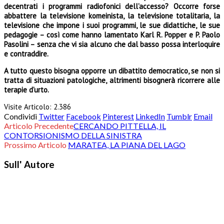
decentrati i programmi radiofonici dell’accesso? Occor­re forse
abbattere la televisione komeinista, la televisione totalitaria, la
televisione che impone i suoi programmi, le sue didattiche, le sue
pedagogie – così come hanno lamentato Karl R. Popper e P. Paolo
Pasolini – senza che vi sia al­cuno che dal basso possa interloquire
e contraddire.
A tutto questo bisogna opporre un dibattito democratico, se non si
tratta di situazioni patolo­giche, altrimenti bisognerà ricorrere alle
terapie d’urto.
Visite Articolo:
2.386
Condividi
Twitter
Facebook
Pinterest
LinkedIn
Tumblr
Email
Articolo Precedente
CERCANDO PITTELLA, IL
CONTORSIONISMO DELLA SINISTRA
Prossimo Articolo
MARATEA, LA PIANA DEL LAGO
Sull' Autore