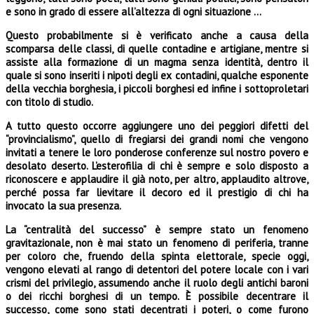
e sono in grado di essere all’altezza di ogni situazione …
Questo probabilmente si è verificato anche a causa della
scomparsa delle classi, di quelle contadine e artigiane, mentre si
assiste alla formazione di un magma senza identità, dentro il
quale si sono inseriti i nipoti degli ex contadini, qualche esponente
della vecchia borghesia, i piccoli borghesi ed infi­ne i sottoproletari
con titolo di studio.
A tutto questo occorre aggiungere uno dei peggiori difetti del
“provincialismo”, quello di fregiarsi dei grandi nomi che vengono
invitati a tenere le loro ponderose conferenze sul nostro povero e
de­solato deserto. L’esterofilia di chi è sempre e solo disposto a
riconoscere e applaudire il già noto, per altro, applaudito altrove,
perché possa far lievitare il decoro ed il prestigio di chi ha
invocato la sua presenza.
La “centralità del successo” è sempre stato un fenomeno
gravitazionale, non è mai stato un fenomeno di periferia, tranne
per coloro che, fruendo della spinta elettorale, specie oggi,
vengono elevati al rango di detentori del potere locale con i vari
crismi del privilegio, assumendo anche il ruolo degli antichi baroni
o dei ricchi borghesi di un tempo. È possibile decentrare il
successo, come sono stati decentrati i poteri, o come furono