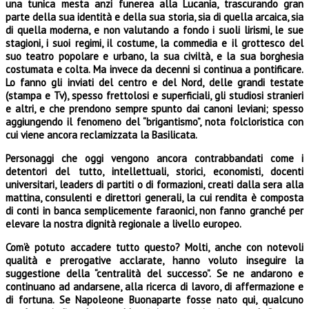
una tunica mesta anzi funerea alla Lucania, trascurando gran
parte della sua identità e della sua storia, sia di quella arcaica, sia
di quella moderna, e non valutando a fondo i suoli lirismi, le sue
stagioni, i suoi regimi, il costume, la commedia e il grottesco del
suo teatro popolare e urbano, la sua civiltà, e la sua borghesia
costumata e colta. Ma invece da decenni si continua a pontificare.
Lo fanno gli inviati del centro e del Nord, delle grandi testate
(stampa e Tv), spesso frettolosi e superficiali, gli studiosi stranieri
e altri, e che prendono sempre spunto dai canoni leviani; spesso
aggiungendo il fenomeno del “brigantismo”, nota folcloristica con
cui viene ancora reclamizzata la Basilicata.
Personaggi che oggi vengono ancora contrabbandati come i
detentori del tutto, intel­lettuali, storici, economisti, docenti
universitari, leaders di partiti o di formazioni, creati dalla sera alla
mattina, consulenti e direttori generali, la cui rendita è composta
di conti in banca semplice­mente faraonici, non fanno granché per
elevare la nostra dignità regionale a livello europeo.
Com’è potuto accadere tutto questo? Molti, anche con notevoli
qualità e prerogative acclara­te, hanno voluto inseguire la
suggestione della “centralità del successo”. Se ne andarono e
continua­no ad andarsene, alla ricerca di lavoro, di affermazione e
di fortuna. Se Napoleone Buonaparte fosse nato qui, qualcuno