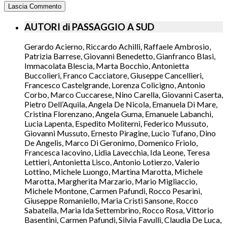
AUTORI di PASSAGGIO A SUD
Gerardo Acierno, Riccardo Achilli, Raffaele Ambrosio,
Patrizia Barrese, Giovanni Benedetto, Gianfranco Blasi,
Immacolata Blescia, Marta Bocchio, Antonietta
Buccolieri, Franco Cacciatore, Giuseppe Cancellieri,
Francesco Castelgrande, Lorenza Colicigno, Antonio
Corbo, Marco Cuccarese, Nino Carella, Giovanni Caserta,
Pietro Dell’Aquila, Angela De Nicola, Emanuela Di Mare,
Cristina Florenzano, Angela Guma, Emanuele Labanchi,
Lucia Lapenta, Espedito Moliterni, Federico Mussuto,
Giovanni Mussuto, Ernesto Piragine, Lucio Tufano, Dino
De Angelis, Marco Di Geronimo, Domenico Friolo,
Francesca Iacovino, Lidia Lavecchia, Ida Leone, Teresa
Lettieri, Antonietta Lisco, Antonio Lotierzo, Valerio
Lottino, Michele Luongo, Martina Marotta, Michele
Marotta, Margherita Marzario, Mario Migliaccio,
Michele Montone, Carmen Pafundi, Rocco Pesarini,
Giuseppe Romaniello, Maria Cristi Sansone, Rocco
Sabatella, Maria Ida Settembrino, Rocco Rosa, Vittorio
Basentini, Carmen Pafundi, Silvia Favulli, Claudia De Luca,