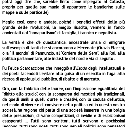
potrà oggi dire che, sarebbe finito come impiegato al Catasto,
proprio per quella sua mania di appuntare le bandierine sulle
mappe e sulle particelle).
Meglio così, come è andata, poiché i benefici effetti della più
grande delle rivoluzioni, la meglio riuscita, vennero in fondo
annientati dal “bonapartismo” di famiglia, tirannico e nepotista.
La verità è che c’è quest’antica, ancestrale ansia di emigrare
sull’esempio di tanti che si an­corarono a Mecenate (Orazio Flacco),
o a “Il mondo” di Pannunzio, al “Corriere della Sera”, alla Rai, alla
politica parlamentare, alle industrie del nord e via di seguito …
Fu Felice Scardaccione che inneggiò all’
Esodo
degli intellettuali e
dei poeti, facendoli lievitare alla guisa di un esercito in fuga, alla
ricerca di applausi, di pubblico, di ribalte e di mercato.
Ora, con la fabbrica delle lauree, con l’imposizione egualitaria del
“diritto allo studio”, con la scomparsa dei mestieri più tradizionali,
da quelli umili a quelli d’arte e creativi, con la caduta dell’etica,
nel modo di vivere e di convivere nella politica ed in questa nostra
società, ha ragione chi parla di una società immersa in una bolgia
delle presunzioni, di vane competizioni, di invidie e di esibizionismi
esasperati … Tutti sono scrittori, tutti scrivono e pochissimi
leggono, tutti sono poeti, tutti sono geniali politici, sono pensatori