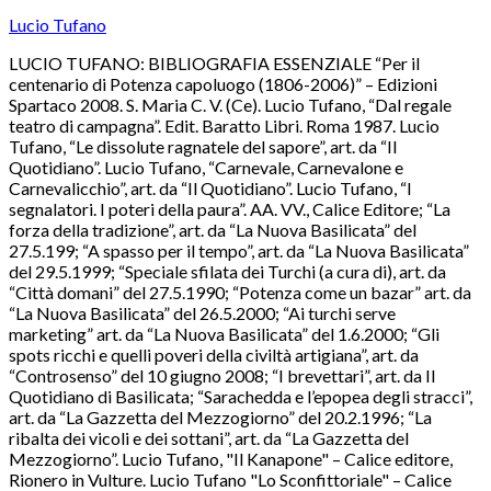
Lucio Tufano
LUCIO TUFANO: BIBLIOGRAFIA ESSENZIALE “Per il
centenario di Potenza capoluogo (1806-2006)” – Edizioni
Spartaco 2008. S. Maria C. V. (Ce). Lucio Tufano, “Dal regale
teatro di campagna”. Edit. Baratto Libri. Roma 1987. Lucio
Tufano, “Le dissolute ragnatele del sapore”, art. da “Il
Quotidiano”. Lucio Tufano, “Carnevale, Carnevalone e
Carnevalicchio”, art. da “Il Quotidiano”. Lucio Tufano, “I
segnalatori. I poteri della paura”. AA. VV., Calice Editore; “La
forza della tradizione”, art. da “La Nuova Basilicata” del
27.5.199; “A spasso per il tempo”, art. da “La Nuova Basilicata”
del 29.5.1999; “Speciale sfilata dei Turchi (a cura di), art. da
“Città domani” del 27.5.1990; “Potenza come un bazar” art. da
“La Nuova Basilicata” del 26.5.2000; “Ai turchi serve
marketing” art. da “La Nuova Basilicata” del 1.6.2000; “Gli
spots ricchi e quelli poveri della civiltà artigiana”, art. da
“Controsenso” del 10 giugno 2008; “I brevettari”, art. da Il
Quotidiano di Basilicata; “Sarachedda e l’epopea degli stracci”,
art. da “La Gazzetta del Mezzogiorno” del 20.2.1996; “La
ribalta dei vicoli e dei sottani”, art. da “La Gazzetta del
Mezzogiorno”. Lucio Tufano, "Il Kanapone" – Calice editore,
Rionero in Vulture. Lucio Tufano "Lo Sconfittoriale" – Calice