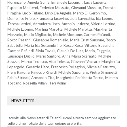
Florenzano, Angela Guma, Emanuele Labanchi, Lucia Lapenta,
Espedito Moliterni, Federico Mussuto, Giovanni Mussuto, Ernesto
Piragine, Lucio Tufano, Dino De Angelis, Marco Di Geronimo,
Domenico Friolo, Francesca Iacovino, Lidia Lavecchia, Ida Leone,
Teresa Lettieri, Antonietta Lisco, Antonio Lotierzo, Valerio Lottino,
Michele Luongo, Martina Marotta, Michele Marotta, Margherita
Marzario, Mario Migliaccio, Michele Montone, Carmen Pafundi,
Rocco Pesarini, Giuseppe Romaniello, Maria Cristi Sansone, Rocco
Sabatella, Maria Ida Settembrino, Rocco Rosa, Vittorio Basentini,
Carmen Pafundi, Silvia Favulli, Claudia De Luca, Mario, Faggella,
Giuseppe Digilio, Mario Santoro, Anna Maria Scarnato, Michele
Strazza, Marco Tedesco, Vito Telesca, Giovanni Vaccaro, Margherita
Lopergolo, Gerardo Lisco, Francesco Pellegrino, Michele Petruzzo,
Piero Ragone, Pinuccio Rinaldi, Michele Saponaro, Pietro Simonetti,
Fabio Strinati, Armando Tita, Margherita Enrichetta Torrio, Mimmo
Toscano, Rossella Villani, Teri Volini
NEWSLETTER
Iscriviti alla Newsletter di Talenti Lucani e resta sempre aggiornato
sulle ultime notizie della tua regione preferita.