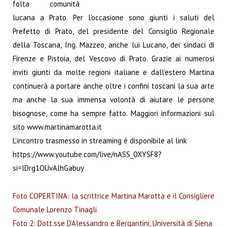
folta comunità
lucana a Prato. Per l’occasione sono
giunti i saluti del
Prefetto di Prato, del presidente del Consiglio Regionale
della Toscana, Ing.
Mazzeo, anche lui Lucano, dei sindaci di
Firenze e Pistoia, del Vescovo di Prato. Grazie ai
numerosi
inviti giunti da molte regioni italiane e dall’estero Martina
continuerà a portare anche
oltre i confini toscani la sua arte
ma anche la sua immensa volontà di aiutare le persone
bisognose, come ha sempre fatto. Maggiori informazioni sul
sito www.martinamarotta.it
L’incontro trasmesso in streaming è disponibile al link
https://www.youtube.com/live/nASS_0XYSF8?
si=lDrg1OUvAlhGabuy
Foto COPERTINA: la scrittrice Martina Marotta e il Consigliere
Comunale Lorenzo Tinagli
Foto 2: Dott.sse D’Alessandro e Bergantini, Università di Siena