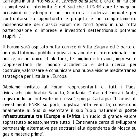
Carfagna in una
intervista al
Corriere della sera
. “È ora di finirla con
i complessi di inferiorità. È nel Sud che il PNRR apre le maggiori
occasioni di sviluppo e un incontro a scadenza annuale per
confrontarsi su opportunità e progetti è un completamento
indispensabile dei classici Forum del Nord. Spero in una folta
partecipazione di imprese e investitori settentrionali: potremo
stupirli…”.
Il Forum sarà ospitato nella cornice di Villa Zagara ed è parte di
una piattaforma pubblico-privata nazionale e internazionale che
unisce, in un unico think tank, le migliori istituzioni, imprese e
rappresentanti del mondo accademico e della ricerca, per
costruire, valorizzare e comunicare una nuova visione mediterranea
strategica per l’Italia e l’Europa.
“Abbiamo invitato al Forum rappresentanti di tutti i Paesi
rivieraschi, più Arabia Saudita, Giordania, Qatar ed Emirati Arabi,
registrando un notevole interesse”, spiega Carfagna. “I colossali
investimenti PNRR su porti, logistica, alta velocità, consentono
finalmente al Sud di esercitare il suo ‘ruolo naturale’ di
ponte
infrastrutturale tra l’Europa e l’Africa
. Un ruolo di grande valore
soprattutto adesso, mentre tutto il Continente cerca di sviluppare
partnership alternative per sottrarsi alla dipendenza da Mosca su
gas e materie prime”.