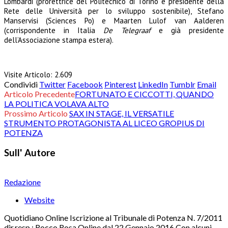
Lombardi (prorettrice del Politecnico di Torino e presidente della
Rete delle Università per lo sviluppo sostenibile), Stefano
Manservisi (Sciences Po) e Maarten Lulof van Aalderen
(corrispondente in Italia
De Telegraaf
e già presidente
dell’Associazione stampa estera).
Visite Articolo:
2.609
Condividi
Twitter
Facebook
Pinterest
LinkedIn
Tumblr
Email
Articolo Precedente
FORTUNATO E CICCOTTI, QUANDO
LA POLITICA VOLAVA ALTO
Prossimo Articolo
SAX IN STAGE, IL VERSATILE
STRUMENTO PROTAGONISTA AL LICEO GROPIUS DI
POTENZA
Sull' Autore
Redazione
Website
Quotidiano Online Iscrizione al Tribunale di Potenza N. 7/2011
dir.resp.: Rocco Rosa Online dal 22 Gennaio 2016 Con alcuni