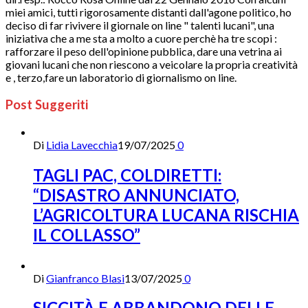
miei amici, tutti rigorosamente distanti dall'agone politico, ho
deciso di far rivivere il giornale on line " talenti lucani", una
iniziativa che a me sta a molto a cuore perchè ha tre scopi :
rafforzare il peso dell'opinione pubblica, dare una vetrina ai
giovani lucani che non riescono a veicolare la propria creatività
e , terzo,fare un laboratorio di giornalismo on line.
Post Suggeriti
Di
Lidia Lavecchia
19/07/2025
0
TAGLI PAC, COLDIRETTI:
“DISASTRO ANNUNCIATO,
L’AGRICOLTURA LUCANA RISCHIA
IL COLLASSO”
Di
Gianfranco Blasi
13/07/2025
0
SICCITÀ E ABBANDONO DELLE