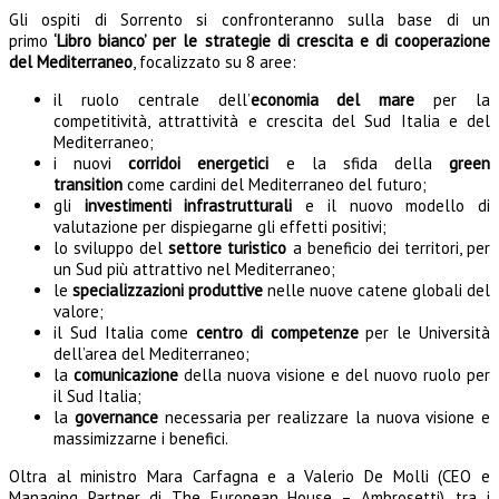
Gli ospiti di Sorrento si confronteranno sulla base di un
primo
‘Libro bianco’ per le strategie di crescita e di cooperazione
del Mediterraneo
, focalizzato su 8 aree:
il ruolo centrale dell’
economia del mare
per la
competitività, attrattività e crescita del Sud Italia e del
Mediterraneo;
i nuovi
corridoi energetici
e la sfida della
green
transition
come cardini del Mediterraneo del futuro;
gli
investimenti infrastrutturali
e il nuovo modello di
valutazione per dispiegarne gli effetti positivi;
lo sviluppo del
settore turistico
a beneficio dei territori, per
un Sud più attrattivo nel Mediterraneo;
le
specializzazioni produttive
nelle nuove catene globali del
valore;
il Sud Italia come
centro di competenze
per le Università
dell’area del Mediterraneo;
la
comunicazione
della nuova visione e del nuovo ruolo per
il Sud Italia;
la
governance
necessaria per realizzare la nuova visione e
massimizzarne i benefici.
Oltra al ministro Mara Carfagna e a Valerio De Molli (CEO e
Managing Partner di The European House – Ambrosetti), tra i