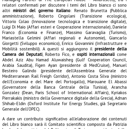
relatori confermati per discutere i temi del Libro bianco ci sono
altri
ministri del governo italiano
: Renato Brunetta (Pubblica
amministrazione), Roberto Cingolani (Transizione ecologica),
Vittorio Colao (Innovazione tecnologica e transizione digitale),
Luigi Di Maio (Affari esteri e Cooperazione internazionale), Daniele
Franco (Economia e Finanze), Massimo Garavaglia (Turismo),
Mariastella Gelmini (Affari regionali e Autonomie), Giancarlo
Giorgetti (Sviluppo economico), Enrico Giovannini (Infrastrutture e
Mobilità sostenibili). A questi si aggiungono il
presidente della
Camera dei Deputati
, Roberto Fico, e
ospiti internazionali
come
Abdel Aziz Abu Hamad Aluwaisheg (Gulf Cooperation Council,
Arabia Saudita), Figen Ayan (presidente di MedCruise), Manuel
Besteiro Galindo (presidente dell’Assemblea Generale del
Mediterranean Rail Freigh Corridor), Antonio Costa Silva (ministro
dell’Economia e del Mare del Portogallo), Marouane El Abassi
(Governatore della Banca Centrale della Tunisia), Arancha
Gonzalez (Dean, Paris School of International Affairs), Kyriakos
Pierrakakis (ministro della Governance digitale della Grecia), Adnan
Shihab-Eldin (Oxford Institute for Energy Studies, già Segretario
Generale dell’OPEC).
A dare un contributo significativo all’elaborazione dei contenuti
del Libro bianco sarà il Comitato scientifico composto da Patrizia