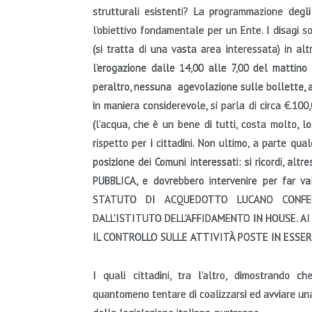
strutturali esistenti? La programmazione degli
l’obiettivo fondamentale per un Ente. I disagi son
(si tratta di una vasta area interessata) in alt
l’erogazione dalle 14,00 alle 7,00 del mattino 
peraltro, nessuna agevolazione sulle bollette,
in maniera considerevole, si parla di circa €.100
(l’acqua, che è un bene di tutti, costa molto, l
rispetto per i cittadini. Non ultimo, a parte qu
posizione dei Comuni interessati: si ricordi, altr
PUBBLICA
, e dovrebbero intervenire per far val
STATUTO DI ACQUEDOTTO LUCANO CONFE
DALL’ISTITUTO DELL’AFFIDAMENTO IN HOUSE. AI
IL CONTROLLO SULLE ATTIVITÀ POSTE IN ESSE
I quali cittadini, tra l’altro, dimostrando c
quantomeno tentare di coalizzarsi ed avviare una