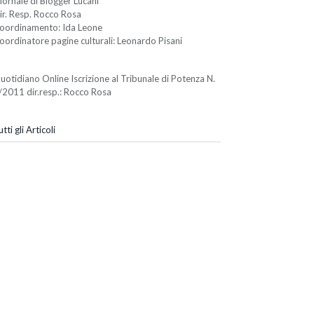
iornale di Blogger Lucani
ir. Resp. Rocco Rosa
oordinamento: Ida Leone
oordinatore pagine culturali: Leonardo Pisani
uotidiano Online Iscrizione al Tribunale di Potenza N.
/2011 dir.resp.: Rocco Rosa
tti gli Articoli