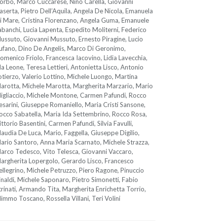
orbo, Marco Cuccarese, Nino Carella, Giovanni
aserta, Pietro Dell’Aquila, Angela De Nicola, Emanuela
i Mare, Cristina Florenzano, Angela Guma, Emanuele
abanchi, Lucia Lapenta, Espedito Moliterni, Federico
ussuto, Giovanni Mussuto, Ernesto Piragine, Lucio
ufano, Dino De Angelis, Marco Di Geronimo,
omenico Friolo, Francesca Iacovino, Lidia Lavecchia,
da Leone, Teresa Lettieri, Antonietta Lisco, Antonio
otierzo, Valerio Lottino, Michele Luongo, Martina
arotta, Michele Marotta, Margherita Marzario, Mario
igliaccio, Michele Montone, Carmen Pafundi, Rocco
esarini, Giuseppe Romaniello, Maria Cristi Sansone,
occo Sabatella, Maria Ida Settembrino, Rocco Rosa,
ittorio Basentini, Carmen Pafundi, Silvia Favulli,
laudia De Luca, Mario, Faggella, Giuseppe Digilio,
ario Santoro, Anna Maria Scarnato, Michele Strazza,
arco Tedesco, Vito Telesca, Giovanni Vaccaro,
argherita Lopergolo, Gerardo Lisco, Francesco
ellegrino, Michele Petruzzo, Piero Ragone, Pinuccio
inaldi, Michele Saponaro, Pietro Simonetti, Fabio
trinati, Armando Tita, Margherita Enrichetta Torrio,
immo Toscano, Rossella Villani, Teri Volini