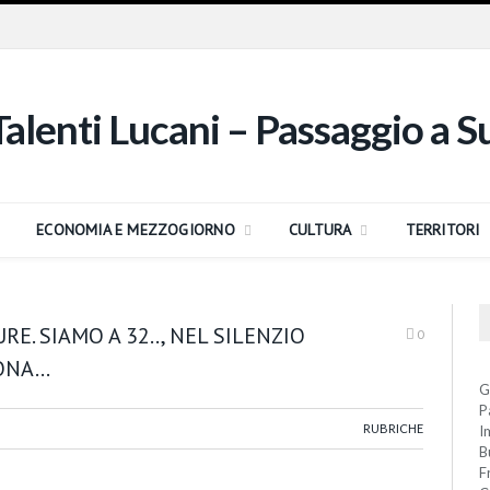
ECONOMIA E MEZZOGIORNO
CULTURA
TERRITORI
E. SIAMO A 32.., NEL SILENZIO
0
ZONA…
G
P
RUBRICHE
I
B
F