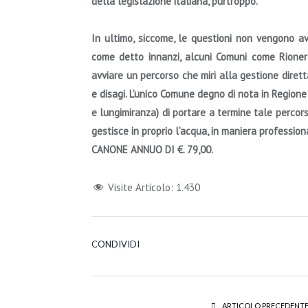
della legislazione italiana, purtroppo.
In ultimo,
siccome, le questioni non vengono avv
come detto innanzi, alcuni Comuni come Rionero
avviare un percorso che miri alla gestione dirett
e disagi.
L’unico Comune degno di nota in Regione 
e lungimiranza) di portare a termine tale percor
gestisce in proprio l’acqua, in maniera professio
CANONE ANNUO DI €. 79,00.
Visite Articolo:
1.430
CONDIVIDI
ARTICOLO PRECEDENT