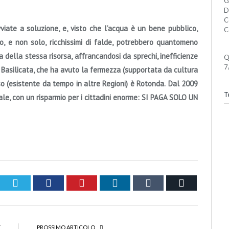
G
D
C
iate a soluzione, e, visto che l’acqua è un bene pubblico,
C
, e non solo, ricchissimi di falde, potrebbero quantomeno
a della stessa risorsa, affrancandosi da sprechi, inefficienze
Q
7
Basilicata,
che ha avuto la fermezza (supportata da cultura
so (esistente da tempo in altre Regioni)
è Rotonda.
Dal 2009
Tu
nale, con un risparmio per i cittadini enorme: SI PAGA SOLO UN
Twitter
Facebook
Pinterest
LinkedIn
Tumblr
Email
E
PROSSIMO ARTICOLO