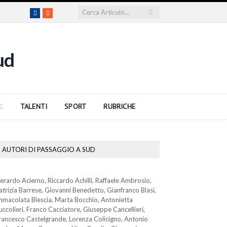
Facebook
RSS
TALENTI
SPORT
RUBRICHE
AUTORI DI PASSAGGIO A SUD
erardo Acierno, Riccardo Achilli, Raffaele Ambrosio,
atrizia Barrese, Giovanni Benedetto, Gianfranco Blasi,
mmacolata Blescia, Marta Bocchio, Antonietta
uccolieri, Franco Cacciatore, Giuseppe Cancellieri,
rancesco Castelgrande, Lorenza Colicigno, Antonio