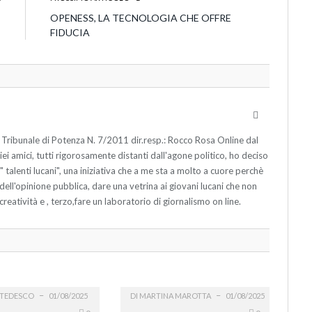
”
OPENESS, LA TECNOLOGIA CHE OFFRE
FIDUCIA
Website
 Tribunale di Potenza N. 7/2011 dir.resp.: Rocco Rosa Online dal
 amici, tutti rigorosamente distanti dall'agone politico, ho deciso
ne " talenti lucani", una iniziativa che a me sta a molto a cuore perchè
o dell'opinione pubblica, dare una vetrina ai giovani lucani che non
creatività e , terzo,fare un laboratorio di giornalismo on line.
TEDESCO
01/08/2025
DI
MARTINA MAROTTA
01/08/2025