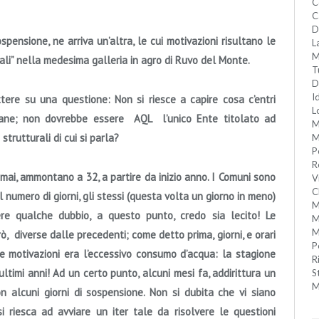
C
C
D
spensione, ne arriva un’altra, le cui motivazioni risultano le
L
M
ali”
nella medesima galleria in agro di Ruvo del Monte.
T
D
I
ttere su una questione: Non si riesce a capire cosa c’entri
L
ucane; non dovrebbe essere AQL l’unico Ente titolato ad
M
strutturali di cui si parla?
M
P
R
amai, ammontano a 32, a partire da inizio anno.
I Comuni sono
V
C
l numero di giorni, gli stessi (questa volta un giorno in meno)
M
re qualche dubbio, a questo punto, credo sia lecito!
Le
M
M
ò, diverse dalle precedenti; come detto prima, giorni, e orari
P
le motivazioni era l’eccessivo consumo d’acqua:
la stagione
R
ltimi anni!
Ad un certo punto, alcuni mesi fa, addirittura un
S
M
n alcuni giorni di sospensione. Non si dubita che vi siano
i riesca ad avviare un iter tale da risolvere le questioni