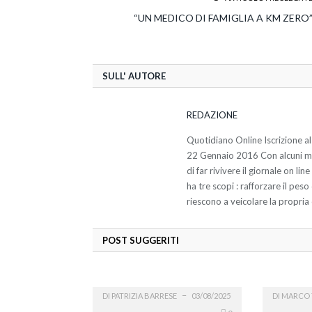
“UN MEDICO DI FAMIGLIA A KM ZERO
SULL' AUTORE
REDAZIONE
Quotidiano Online Iscrizione al
22 Gennaio 2016 Con alcuni miei
di far rivivere il giornale on li
ha tre scopi : rafforzare il pes
riescono a veicolare la propria 
POST SUGGERITI
DI
PATRIZIA BARRESE
03/08/2025
DI
MARCO 