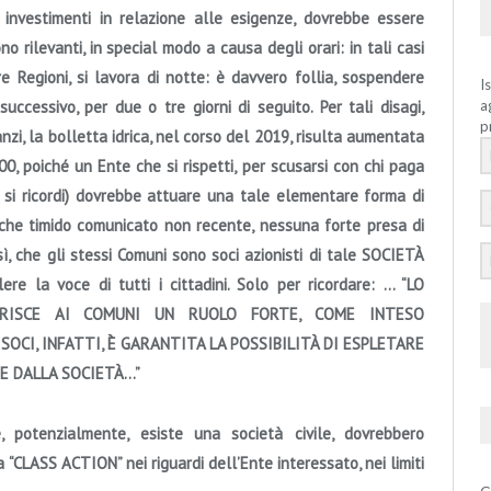
 investimenti in relazione alle esigenze, dovrebbe essere
o rilevanti, in special modo a causa degli orari: in tali casi
re Regioni, si lavora di notte:
è davvero follia, sospendere
I
successivo, per due o tre giorni di seguito.
Per tali disagi,
a
p
anzi, la bolletta idrica, nel corso del 2019, risulta aumentata
,00,
poiché un Ente che si rispetti, per scusarsi con chi paga
o si ricordi) dovrebbe attuare una tale elementare forma di
alche timido comunicato non recente, nessuna forte presa di
esì, che gli stessi Comuni sono soci azionisti di tale
SOCIETÀ
ere la voce di tutti i cittadini. Solo per ricordare: … “LO
RISCE AI COMUNI UN RUOLO FORTE, COME INTESO
 SOCI, INFATTI, È GARANTITA LA POSSIBILITÀ DI ESPLETARE
RE DALLA SOCIETÀ…”
he, potenzialmente, esiste una società civile, dovrebbero
 “
CLASS ACTION”
nei riguardi dell’Ente interessato, nei limiti