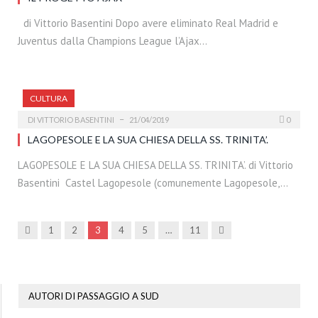
di Vittorio Basentini Dopo avere eliminato Real Madrid e
Juventus dalla Champions League l’Ajax…
CULTURA
DI
VITTORIO BASENTINI
21/04/2019
0
LAGOPESOLE E LA SUA CHIESA DELLA SS. TRINITA’.
LAGOPESOLE E LA SUA CHIESA DELLA SS. TRINITA’. di Vittorio
Basentini Castel Lagopesole (comunemente Lagopesole,…
Precedenti
Prossima
1
2
3
4
5
…
11
AUTORI DI PASSAGGIO A SUD