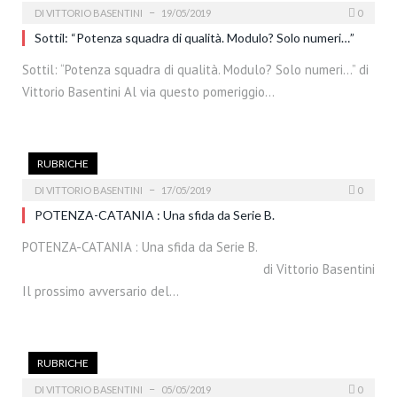
DI
VITTORIO BASENTINI
19/05/2019
0
Sottil: “Potenza squadra di qualità. Modulo? Solo numeri…”
Sottil: “Potenza squadra di qualità. Modulo? Solo numeri…” di
Vittorio Basentini Al via questo pomeriggio…
RUBRICHE
DI
VITTORIO BASENTINI
17/05/2019
0
POTENZA-CATANIA : Una sfida da Serie B.
POTENZA-CATANIA : Una sfida da Serie B.
di Vittorio Basentini
Il prossimo avversario del…
RUBRICHE
DI
VITTORIO BASENTINI
05/05/2019
0