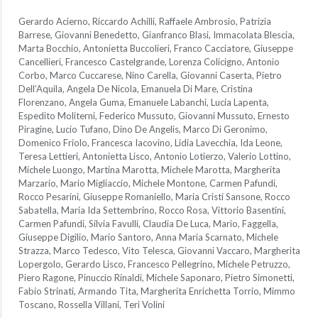
Gerardo Acierno, Riccardo Achilli, Raffaele Ambrosio, Patrizia
Barrese, Giovanni Benedetto, Gianfranco Blasi, Immacolata Blescia,
Marta Bocchio, Antonietta Buccolieri, Franco Cacciatore, Giuseppe
Cancellieri, Francesco Castelgrande, Lorenza Colicigno, Antonio
Corbo, Marco Cuccarese, Nino Carella, Giovanni Caserta, Pietro
Dell’Aquila, Angela De Nicola, Emanuela Di Mare, Cristina
Florenzano, Angela Guma, Emanuele Labanchi, Lucia Lapenta,
Espedito Moliterni, Federico Mussuto, Giovanni Mussuto, Ernesto
Piragine, Lucio Tufano, Dino De Angelis, Marco Di Geronimo,
Domenico Friolo, Francesca Iacovino, Lidia Lavecchia, Ida Leone,
Teresa Lettieri, Antonietta Lisco, Antonio Lotierzo, Valerio Lottino,
Michele Luongo, Martina Marotta, Michele Marotta, Margherita
Marzario, Mario Migliaccio, Michele Montone, Carmen Pafundi,
Rocco Pesarini, Giuseppe Romaniello, Maria Cristi Sansone, Rocco
Sabatella, Maria Ida Settembrino, Rocco Rosa, Vittorio Basentini,
Carmen Pafundi, Silvia Favulli, Claudia De Luca, Mario, Faggella,
Giuseppe Digilio, Mario Santoro, Anna Maria Scarnato, Michele
Strazza, Marco Tedesco, Vito Telesca, Giovanni Vaccaro, Margherita
Lopergolo, Gerardo Lisco, Francesco Pellegrino, Michele Petruzzo,
Piero Ragone, Pinuccio Rinaldi, Michele Saponaro, Pietro Simonetti,
Fabio Strinati, Armando Tita, Margherita Enrichetta Torrio, Mimmo
Toscano, Rossella Villani, Teri Volini