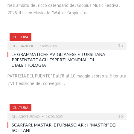
Nell’ambito del ricco calendario del Gropius Music Festival
2025, il Liceo Musicale “Walter Gropius” di…
CULTURA
DI
REDAZIONE
16/05/2025
0
LE GRAMMATICHE AVIGLIANESE E TURSITANA
PRESENTATE AGLI ESPERTI MONDIALI DI
DIALETTOLOGIA
PATRIZIA DEL PUENTE* Dall’8 al 10 maggio scorso si è tenuta
l’VIII edizione del convegno…
CULTURA
DI
LUCIO TUFANO
16/05/2025
0
SCARPARI, MASTARI E FURNASCIARI: I “MASTRI” DEI
SOTTANI