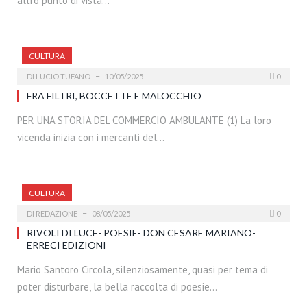
altro punto di vista…
CULTURA
DI
LUCIO TUFANO
10/05/2025
0
FRA FILTRI, BOCCETTE E MALOCCHIO
PER UNA STORIA DEL COMMERCIO AMBULANTE (1) La loro
vicenda inizia con i mercanti del…
CULTURA
DI
REDAZIONE
08/05/2025
0
RIVOLI DI LUCE- POESIE- DON CESARE MARIANO-
ERRECI EDIZIONI
Mario Santoro Circola, silenziosamente, quasi per tema di
poter disturbare, la bella raccolta di poesie…