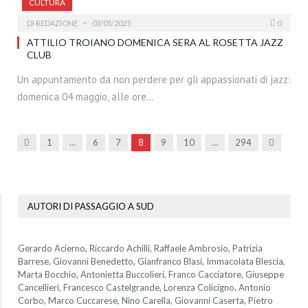
CULTURA
DI
REDAZIONE
03/05/2025
0
ATTILIO TROIANO DOMENICA SERA AL ROSETTA JAZZ
CLUB
Un appuntamento da non perdere per gli appassionati di jazz:
domenica 04 maggio, alle ore…
Precedenti
Prossima
1
…
6
7
8
9
10
…
294
AUTORI DI PASSAGGIO A SUD
Gerardo Acierno, Riccardo Achilli, Raffaele Ambrosio, Patrizia
Barrese, Giovanni Benedetto, Gianfranco Blasi, Immacolata Blescia,
Marta Bocchio, Antonietta Buccolieri, Franco Cacciatore, Giuseppe
Cancellieri, Francesco Castelgrande, Lorenza Colicigno, Antonio
Corbo, Marco Cuccarese, Nino Carella, Giovanni Caserta, Pietro