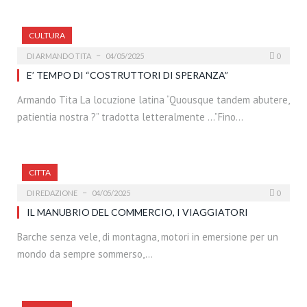
CULTURA
DI
ARMANDO TITA
04/05/2025
0
E’ TEMPO DI “COSTRUTTORI DI SPERANZA”
Armando Tita La locuzione latina “Quousque tandem abutere,
patientia nostra ?” tradotta letteralmente …”Fino…
CITTA
DI
REDAZIONE
04/05/2025
0
IL MANUBRIO DEL COMMERCIO, I VIAGGIATORI
Barche senza vele, di montagna, motori in emersione per un
mondo da sempre sommerso,…