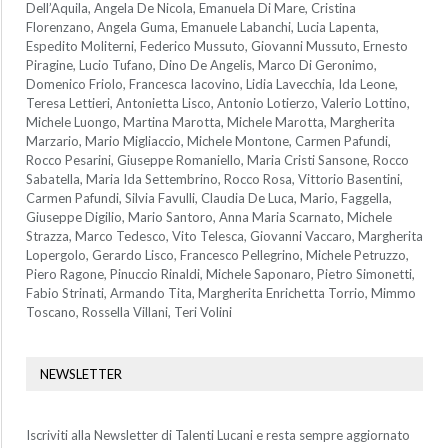
Dell’Aquila, Angela De Nicola, Emanuela Di Mare, Cristina
Florenzano, Angela Guma, Emanuele Labanchi, Lucia Lapenta,
Espedito Moliterni, Federico Mussuto, Giovanni Mussuto, Ernesto
Piragine, Lucio Tufano, Dino De Angelis, Marco Di Geronimo,
Domenico Friolo, Francesca Iacovino, Lidia Lavecchia, Ida Leone,
Teresa Lettieri, Antonietta Lisco, Antonio Lotierzo, Valerio Lottino,
Michele Luongo, Martina Marotta, Michele Marotta, Margherita
Marzario, Mario Migliaccio, Michele Montone, Carmen Pafundi,
Rocco Pesarini, Giuseppe Romaniello, Maria Cristi Sansone, Rocco
Sabatella, Maria Ida Settembrino, Rocco Rosa, Vittorio Basentini,
Carmen Pafundi, Silvia Favulli, Claudia De Luca, Mario, Faggella,
Giuseppe Digilio, Mario Santoro, Anna Maria Scarnato, Michele
Strazza, Marco Tedesco, Vito Telesca, Giovanni Vaccaro, Margherita
Lopergolo, Gerardo Lisco, Francesco Pellegrino, Michele Petruzzo,
Piero Ragone, Pinuccio Rinaldi, Michele Saponaro, Pietro Simonetti,
Fabio Strinati, Armando Tita, Margherita Enrichetta Torrio, Mimmo
Toscano, Rossella Villani, Teri Volini
NEWSLETTER
Iscriviti alla Newsletter di Talenti Lucani e resta sempre aggiornato