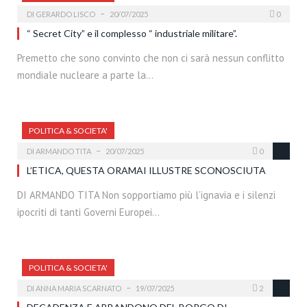
DI
GERARDO LISCO
20/07/2025
0
“ Secret City” e il complesso “ industriale militare”.
Premetto che sono convinto che non ci sarà nessun conflitto
mondiale nucleare a parte la…
POLITICA & SOCIETA'
DI
ARMANDO TITA
20/07/2025
0
L’ETICA, QUESTA ORAMAI ILLUSTRE SCONOSCIUTA
DI ARMANDO TITA Non sopportiamo più l’ignavia e i silenzi
ipocriti di tanti Governi Europei…
POLITICA & SOCIETA'
DI
ANNA MARIA SCARNATO
19/07/2025
2