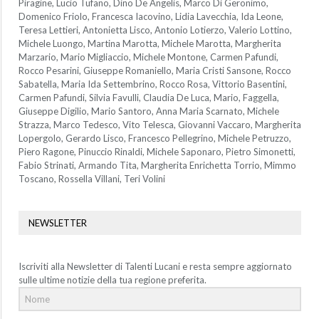
Piragine, Lucio Tufano, Dino De Angelis, Marco Di Geronimo,
Domenico Friolo, Francesca Iacovino, Lidia Lavecchia, Ida Leone,
Teresa Lettieri, Antonietta Lisco, Antonio Lotierzo, Valerio Lottino,
Michele Luongo, Martina Marotta, Michele Marotta, Margherita
Marzario, Mario Migliaccio, Michele Montone, Carmen Pafundi,
Rocco Pesarini, Giuseppe Romaniello, Maria Cristi Sansone, Rocco
Sabatella, Maria Ida Settembrino, Rocco Rosa, Vittorio Basentini,
Carmen Pafundi, Silvia Favulli, Claudia De Luca, Mario, Faggella,
Giuseppe Digilio, Mario Santoro, Anna Maria Scarnato, Michele
Strazza, Marco Tedesco, Vito Telesca, Giovanni Vaccaro, Margherita
Lopergolo, Gerardo Lisco, Francesco Pellegrino, Michele Petruzzo,
Piero Ragone, Pinuccio Rinaldi, Michele Saponaro, Pietro Simonetti,
Fabio Strinati, Armando Tita, Margherita Enrichetta Torrio, Mimmo
Toscano, Rossella Villani, Teri Volini
NEWSLETTER
Iscriviti alla Newsletter di Talenti Lucani e resta sempre aggiornato
sulle ultime notizie della tua regione preferita.