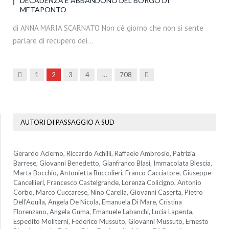
DECADENZA E ABBANDONO DEL BORGO DI
METAPONTO
di ANNA MARIA SCARNATO Non c’è giorno che non si sente
parlare di recupero dei…
Precedenti
Prossima
1
2
3
4
…
708
AUTORI DI PASSAGGIO A SUD
Gerardo Acierno, Riccardo Achilli, Raffaele Ambrosio, Patrizia
Barrese, Giovanni Benedetto, Gianfranco Blasi, Immacolata Blescia,
Marta Bocchio, Antonietta Buccolieri, Franco Cacciatore, Giuseppe
Cancellieri, Francesco Castelgrande, Lorenza Colicigno, Antonio
Corbo, Marco Cuccarese, Nino Carella, Giovanni Caserta, Pietro
Dell’Aquila, Angela De Nicola, Emanuela Di Mare, Cristina
Florenzano, Angela Guma, Emanuele Labanchi, Lucia Lapenta,
Espedito Moliterni, Federico Mussuto, Giovanni Mussuto, Ernesto