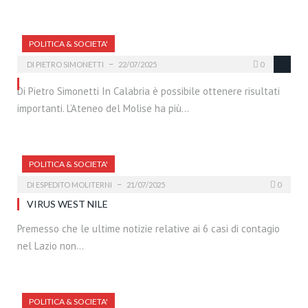
POLITICA & SOCIETA'
DI
PIETRO SIMONETTI
22/07/2025
0
Di Pietro Simonetti In Calabria è possibile ottenere risultati
importanti. L’Ateneo del Molise ha più…
POLITICA & SOCIETA'
DI
ESPEDITO MOLITERNI
21/07/2025
0
VIRUS WEST NILE
Premesso che le ultime notizie relative ai 6 casi di contagio
nel Lazio non…
POLITICA & SOCIETA'