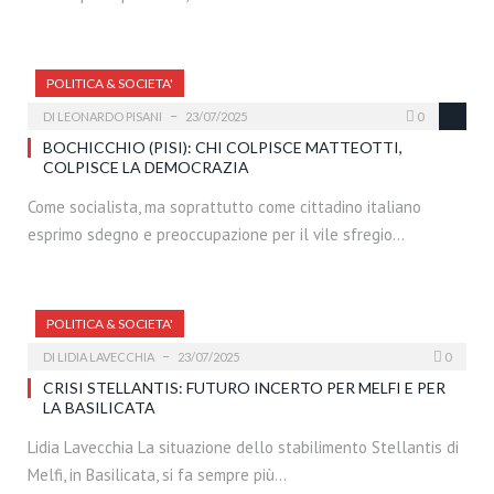
POLITICA & SOCIETA'
DI
LEONARDO PISANI
23/07/2025
0
BOCHICCHIO (PISI): CHI COLPISCE MATTEOTTI,
COLPISCE LA DEMOCRAZIA
Come socialista, ma soprattutto come cittadino italiano
esprimo sdegno e preoccupazione per il vile sfregio…
POLITICA & SOCIETA'
DI
LIDIA LAVECCHIA
23/07/2025
0
CRISI STELLANTIS: FUTURO INCERTO PER MELFI E PER
LA BASILICATA
Lidia Lavecchia La situazione dello stabilimento Stellantis di
Melfi, in Basilicata, si fa sempre più…