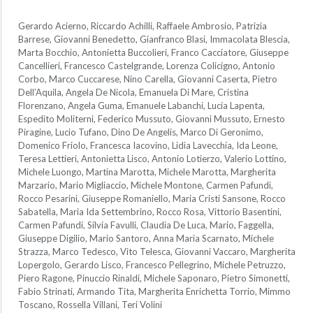
Gerardo Acierno, Riccardo Achilli, Raffaele Ambrosio, Patrizia
Barrese, Giovanni Benedetto, Gianfranco Blasi, Immacolata Blescia,
Marta Bocchio, Antonietta Buccolieri, Franco Cacciatore, Giuseppe
Cancellieri, Francesco Castelgrande, Lorenza Colicigno, Antonio
Corbo, Marco Cuccarese, Nino Carella, Giovanni Caserta, Pietro
Dell’Aquila, Angela De Nicola, Emanuela Di Mare, Cristina
Florenzano, Angela Guma, Emanuele Labanchi, Lucia Lapenta,
Espedito Moliterni, Federico Mussuto, Giovanni Mussuto, Ernesto
Piragine, Lucio Tufano, Dino De Angelis, Marco Di Geronimo,
Domenico Friolo, Francesca Iacovino, Lidia Lavecchia, Ida Leone,
Teresa Lettieri, Antonietta Lisco, Antonio Lotierzo, Valerio Lottino,
Michele Luongo, Martina Marotta, Michele Marotta, Margherita
Marzario, Mario Migliaccio, Michele Montone, Carmen Pafundi,
Rocco Pesarini, Giuseppe Romaniello, Maria Cristi Sansone, Rocco
Sabatella, Maria Ida Settembrino, Rocco Rosa, Vittorio Basentini,
Carmen Pafundi, Silvia Favulli, Claudia De Luca, Mario, Faggella,
Giuseppe Digilio, Mario Santoro, Anna Maria Scarnato, Michele
Strazza, Marco Tedesco, Vito Telesca, Giovanni Vaccaro, Margherita
Lopergolo, Gerardo Lisco, Francesco Pellegrino, Michele Petruzzo,
Piero Ragone, Pinuccio Rinaldi, Michele Saponaro, Pietro Simonetti,
Fabio Strinati, Armando Tita, Margherita Enrichetta Torrio, Mimmo
Toscano, Rossella Villani, Teri Volini