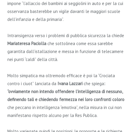
impone “l’allaccio dei bambini ai seggiolini in auto e per la cui
osservanza basterebbe un vigile davanti le maggiori scuole
dell’infanzia e della primaria”.
Intransigenza verso i problemi di pubblica sicurezza la chiede
Mariateresa Paciolla
che sottolinea come essa sarebbe
garantita dall’istallazione e messa in funzione di telecamere
nei punti “caldi” della città.
Molto simpatica ma oltremodo efficace è poi la “Crociata
contro i ciuot” lanciata da
Ivana Lazzari
che spiega
:
“ovviamente non intendo offendere l’intelligenza di nessuno,
definendo tali e chiedendo fermezza nei loro confronti coloro
che peccano in intelligenza “emotiva”, nella misura in cui non
manifestano rispetto alcuno per la Res Publica.
Molto variegate quindi le posizioni, le proposte e le richieste