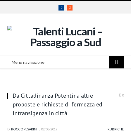
Facebook
RSS
Menu navigazione
Da Cittadinanza Potentina altre
0
proposte e richieste di fermezza ed
intransigenza in città
DI
ROCCO PESARINI
IL
02/08/2019
RUBRICHE