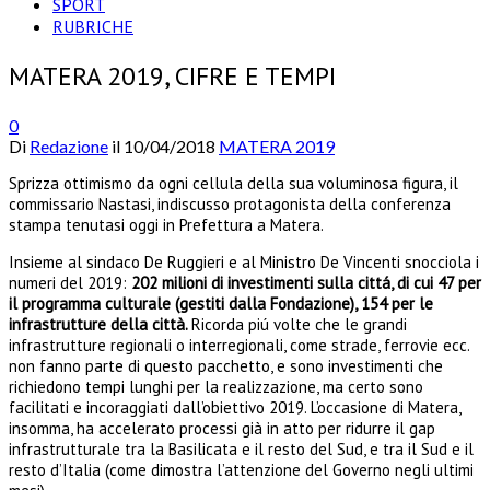
SPORT
RUBRICHE
MATERA 2019, CIFRE E TEMPI
0
Di
Redazione
il
10/04/2018
MATERA 2019
Sprizza ottimismo da ogni cellula della sua voluminosa figura, il
commissario Nastasi, indiscusso protagonista della conferenza
stampa tenutasi oggi in Prefettura a Matera.
Insieme al sindaco De Ruggieri e al Ministro De Vincenti snocciola i
numeri del 2019:
202 milioni di investimenti sulla cittá, di cui 47 per
il programma culturale (gestiti dalla Fondazione), 154 per le
infrastrutture della città.
Ricorda piú volte che le grandi
infrastrutture regionali o interregionali, come strade, ferrovie ecc.
non fanno parte di questo pacchetto, e sono investimenti che
richiedono tempi lunghi per la realizzazione, ma certo sono
facilitati e incoraggiati dall’obiettivo 2019. L’occasione di Matera,
insomma, ha accelerato processi già in atto per ridurre il gap
infrastrutturale tra la Basilicata e il resto del Sud, e tra il Sud e il
resto d’Italia (come dimostra l’attenzione del Governo negli ultimi