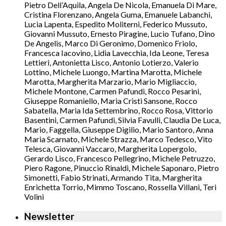
Pietro Dell’Aquila, Angela De Nicola, Emanuela Di Mare,
Cristina Florenzano, Angela Guma, Emanuele Labanchi,
Lucia Lapenta, Espedito Moliterni, Federico Mussuto,
Giovanni Mussuto, Ernesto Piragine, Lucio Tufano, Dino
De Angelis, Marco Di Geronimo, Domenico Friolo,
Francesca Iacovino, Lidia Lavecchia, Ida Leone, Teresa
Lettieri, Antonietta Lisco, Antonio Lotierzo, Valerio
Lottino, Michele Luongo, Martina Marotta, Michele
Marotta, Margherita Marzario, Mario Migliaccio,
Michele Montone, Carmen Pafundi, Rocco Pesarini,
Giuseppe Romaniello, Maria Cristi Sansone, Rocco
Sabatella, Maria Ida Settembrino, Rocco Rosa, Vittorio
Basentini, Carmen Pafundi, Silvia Favulli, Claudia De Luca,
Mario, Faggella, Giuseppe Digilio, Mario Santoro, Anna
Maria Scarnato, Michele Strazza, Marco Tedesco, Vito
Telesca, Giovanni Vaccaro, Margherita Lopergolo,
Gerardo Lisco, Francesco Pellegrino, Michele Petruzzo,
Piero Ragone, Pinuccio Rinaldi, Michele Saponaro, Pietro
Simonetti, Fabio Strinati, Armando Tita, Margherita
Enrichetta Torrio, Mimmo Toscano, Rossella Villani, Teri
Volini
Newsletter