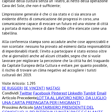
capitale della cultura senza un Teatro, al netto della operazione
Cava del Sole, che non é sufficiente;
L’impressione generale é che ci sia stato e ci sia ancora un
evidente difetto di comunicazione dei progressi in corso, una
comunicazione capace di evocare un futuro ed una visione di cittá
a portata di mano, invece di dare fredde cifre elencate come una
tabellina.
Alla conferenza stampa sono accadute anche cose apprezzabili e
non scontate: nessuno ha provato ad esimersi dalla responsabilitá
di imperdonabili ritardi; l’invito a partecipare é stato esteso oltre
che ai giornalisti anche ad alcuni cittadini, segno che si vuole
lavorare per migliorare la percezione che la cittá ha del traguardo
da Capitale Europea della Cultura e evitare, per quanto possibile,
il rischio di trovare un clima negativo ad accogliere i turisti
culturali del 2019.
Visite Articolo:
1.295
DE RUGGIERI
DE VINCENTI
NASTASI
Condividi
Twitter
Facebook
Pinterest
LinkedIn
Tumblr
Email
Articolo Precedente
LOTTA AL LAVORO NERO, DA LUGLIO
UNA CARTA PREPAGATA PER I MIGRANTI
Prossimo Articolo
SANTARSIERO PRESIDENTE DEL
CONSIGLIO, IL PD RITROVA L’UNITA’, PACE E GALANTE