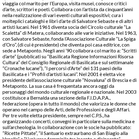
viaggia col marito per l’Europa, visita musei, conosce critici
d’arte, scrittori e poeti. Collabora con l’artista da cinquant’anni
nella realizzazione di vari eventi culturali espositivi; cura i
molteplici cataloghi e libri d’arte di Salvatore Sebaste e di altri
artisti lucani. Nel 1961 diventa socia del Circolo culturale “La
Scaletta” di Matera, collaborando alle varie iniziative. Nel 1963,
con Salvatore Sebaste, fonda l’Associazione Culturale “La Spiga
d’Oro”, (di cui è presidente) che diventa poi casa editrice, con
sede a Metaponto. Negli anni ’90 collabora col marito a: “Scritti
d’arte” (pubblicati su “Basilicata Regione Informazioni Risorsa
Cultura” del Consiglio Regionale di Basilicata e sul settimanale
“Cronache lucane”), “I percorsi d’Arte” dei 131 paesi della
Basilicata e i “Profili d’artisti lucani”. Nel 2001 è eletta vice
presidente dell’associazione culturale “Novaluna” di Brescia e di
Metaponto. La sua casa è frequentata ancora oggi da
personaggi del mondo culturale regionale e nazionale. Nel 2003
costituisce a Bernalda una sezione della F.I.D.A.P.A.,
federazione (opera in tutto il mondo) che valorizza le donne che
operano nel campo delle Arti, delle Professioni e degli Affari.
Per tre volte eletta presidente, sempre nel C.P.S., ha
organizzando concerti, convegni in particolare sulla medicina e
sull’archeologia. In collaborazione con le socie ha pubblicato:
“Ricette Pittate”, “il Santuario extraurbano di San Biagio alla
Venella” e “L’universo femminile tra incanto e disincanto”.