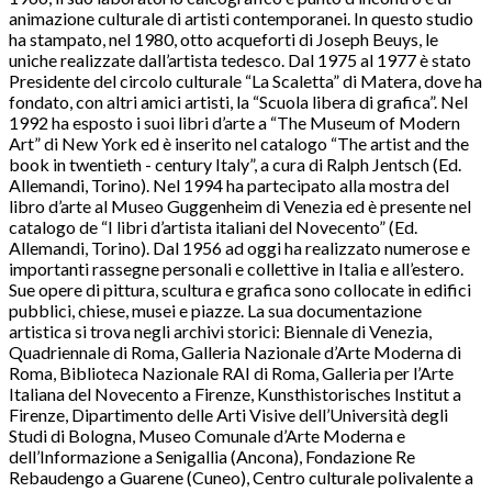
animazione culturale di artisti contemporanei. In questo studio
ha stampato, nel 1980, otto acqueforti di Joseph Beuys, le
uniche realizzate dall’artista tedesco. Dal 1975 al 1977 è stato
Presidente del circolo culturale “La Scaletta” di Matera, dove ha
fondato, con altri amici artisti, la “Scuola libera di grafica”. Nel
1992 ha esposto i suoi libri d’arte a “The Museum of Modern
Art” di New York ed è inserito nel catalogo “The artist and the
book in twentieth - century Italy”, a cura di Ralph Jentsch (Ed.
Allemandi, Torino). Nel 1994 ha partecipato alla mostra del
libro d’arte al Museo Guggenheim di Venezia ed è presente nel
catalogo de “I libri d’artista italiani del Novecento” (Ed.
Allemandi, Torino). Dal 1956 ad oggi ha realizzato numerose e
importanti rassegne personali e collettive in Italia e all’estero.
Sue opere di pittura, scultura e grafica sono collocate in edifici
pubblici, chiese, musei e piazze. La sua documentazione
artistica si trova negli archivi storici: Biennale di Venezia,
Quadriennale di Roma, Galleria Nazionale d’Arte Moderna di
Roma, Biblioteca Nazionale RAI di Roma, Galleria per l’Arte
Italiana del Novecento a Firenze, Kunsthistorisches Institut a
Firenze, Dipartimento delle Arti Visive dell’Università degli
Studi di Bologna, Museo Comunale d’Arte Moderna e
dell’Informazione a Senigallia (Ancona), Fondazione Re
Rebaudengo a Guarene (Cuneo), Centro culturale polivalente a