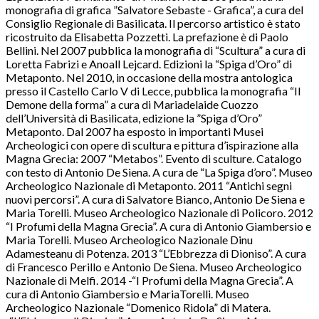
monografia di grafica ”Salvatore Sebaste - Grafica”, a cura del
Consiglio Regionale di Basilicata. Il percorso artistico è stato
ricostruito da Elisabetta Pozzetti. La prefazione è di Paolo
Bellini. Nel 2007 pubblica la monografia di “Scultura” a cura di
Loretta Fabrizi e Anoall Lejcard. Edizioni la “Spiga d’Oro” di
Metaponto. Nel 2010, in occasione della mostra antologica
presso il Castello Carlo V di Lecce, pubblica la monografia “Il
Demone della forma” a cura di Mariadelaide Cuozzo
dell’Università di Basilicata, edizione la ”Spiga d’Oro”
Metaponto. Dal 2007 ha esposto in importanti Musei
Archeologici con opere di scultura e pittura d’ispirazione alla
Magna Grecia: 2007 “Metabos”. Evento di sculture. Catalogo
con testo di Antonio De Siena. A cura de “La Spiga d’oro”. Museo
Archeologico Nazionale di Metaponto. 2011 “Antichi segni
nuovi percorsi”. A cura di Salvatore Bianco, Antonio De Siena e
Maria Torelli. Museo Archeologico Nazionale di Policoro. 2012
“I Profumi della Magna Grecia”. A cura di Antonio Giambersio e
Maria Torelli. Museo Archeologico Nazionale Dinu
Adamesteanu di Potenza. 2013 “L’Ebbrezza di Dioniso”. A cura
di Francesco Perillo e Antonio De Siena. Museo Archeologico
Nazionale di Melfi. 2014 -“I Profumi della Magna Grecia”. A
cura di Antonio Giambersio e MariaTorelli. Museo
Archeologico Nazionale “Domenico Ridola” di Matera.