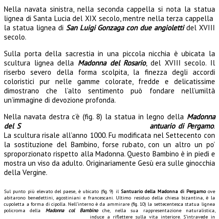
Nella navata sinistra, nella seconda cappella si nota la statua
lignea di Santa Lucia del XIX secolo, mentre nella terza cappella
la statua lignea di
San Luigi Gonzaga
con due angioletti
del XVIII
secolo.
Sulla porta della sacrestia in una piccola nicchia è ubicata la
scultura lignea della
Madonna del Rosario
, del XVIII secolo. Il
riserbo severo della forma scolpita, la finezza degli accordi
coloristici pur nelle gamme colorate, fredde e delicatissime
dimostrano che l’alto sentimento può fondare nell’umiltà
un’immagine di devozione profonda.
Nella navata destra c’è (fig. 8) la statua in legno della
Madonna
del S
antuario di Pergamo
.
La scultura risale all’anno 1000. Fu modificata nel Settecento con
la sostituzione del Bambino, forse rubato, con un altro un po’
sproporzionato rispetto alla Madonna. Questo Bambino è in piedi e
mostra un viso da adulto. Originariamente Gesù era sulle ginocchia
della Vergine.
Sul punto più elevato del paese, è ubicato (fig. 9) il
Santuario della Madonna di Pergamo
ove
abitarono benedettini, agostiniani e francescani. Ultimo residuo della chiesa bizantina, è la
cupoletta a forma di cipolla. Nell’interno è da ammirare (fig. 10) la settecentesca statua lignea
policroma della
Madonna col Bambino
che, nella sua rappresentazione naturalistica,
induce a riflettere sulla vita interiore. S’intravede in