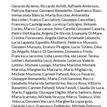
Gerardo Acierno, Riccardo Achilli, Raffaele Ambrosio,
Patrizia Barrese, Giovanni Benedetto, Gianfranco Blasi,
Immacolata Blescia, Marta Bocchio, Antonietta
Buccolieri, Franco Cacciatore, Giuseppe Cancellieri,
Francesco Castelgrande, Lorenza Colicigno, Antonio
Corbo, Marco Cuccarese, Nino Carella, Giovanni Caserta,
Pietro Dell’Aquila, Angela De Nicola, Emanuela Di Mare,
Cristina Florenzano, Angela Guma, Emanuele Labanchi,
Lucia Lapenta, Espedito Moliterni, Federico Mussuto,
Giovanni Mussuto, Ernesto Piragine, Lucio Tufano, Dino
De Angelis, Marco Di Geronimo, Domenico Friolo,
Francesca Iacovino, Lidia Lavecchia, Ida Leone, Teresa
Lettieri, Antonietta Lisco, Antonio Lotierzo, Valerio
Lottino, Michele Luongo, Martina Marotta, Michele
Marotta, Margherita Marzario, Mario Migliaccio,
Michele Montone, Carmen Pafundi, Rocco Pesarini,
Giuseppe Romaniello, Maria Cristi Sansone, Rocco
Sabatella, Maria Ida Settembrino, Rocco Rosa, Vittorio
Basentini, Carmen Pafundi, Silvia Favulli, Claudia De Luca,
Mario, Faggella, Giuseppe Digilio, Mario Santoro, Anna
Maria Scarnato, Michele Strazza, Marco Tedesco, Vito
Telesca, Giovanni Vaccaro, Margherita Lopergolo,
Gerardo Lisco, Francesco Pellegrino, Michele Petruzzo,