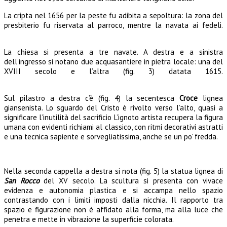
La cripta nel 1656 per la peste fu adibita a sepoltura: la zona del
presbiterio fu riservata al parroco, mentre la navata ai fedeli.
La chiesa si presenta a tre navate. A destra e a sinistra
dell’ingresso si notano due acquasantiere in pietra locale: una del
XVIII secolo e l’altra (fig. 3) datata 1615.
Sul pilastro a destra c’è (fig. 4) la secentesca
Croce
lignea
giansenista. Lo sguardo del Cristo è rivolto verso l’alto, quasi a
significare l’inutilità del sacrificio L’ignoto artista recupera la figura
umana con evidenti richiami al classico, con ritmi decorativi astratti
e una tecnica sapiente e sorvegliatissima, anche se un po’ fredda.
Nella seconda cappella a destra si nota (fig. 5) la statua lignea di
San Rocco
del XV secolo. La scultura si presenta con vivace
evidenza e autonomia plastica e si accampa nello spazio
contrastando con i limiti imposti dalla nicchia. Il rapporto tra
spazio e figurazione non è affidato alla forma, ma alla luce che
penetra e mette in vibrazione la superficie colorata.