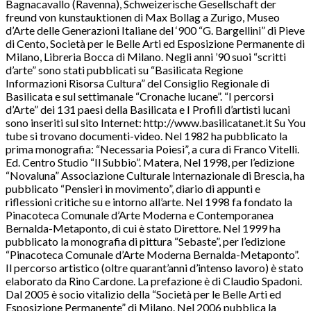
Bagnacavallo (Ravenna), Schweizerische Gesellschaft der
freund von kunstauktionen di Max Bollag a Zurigo, Museo
d’Arte delle Generazioni Italiane del ‘900 “G. Bargellini” di Pieve
di Cento, Società per le Belle Arti ed Esposizione Permanente di
Milano, Libreria Bocca di Milano. Negli anni ’90 suoi “scritti
d’arte” sono stati pubblicati su “Basilicata Regione
Informazioni Risorsa Cultura” del Consiglio Regionale di
Basilicata e sul settimanale “Cronache lucane”. “I percorsi
d’Arte” dei 131 paesi della Basilicata e I Profili d’artisti lucani
sono inseriti sul sito Internet: http://www.basilicatanet.it Su You
tube si trovano documenti-video. Nel 1982 ha pubblicato la
prima monografia: “Necessaria Poiesi”, a cura di Franco Vitelli.
Ed. Centro Studio “Il Subbio”. Matera, Nel 1998, per l’edizione
“Novaluna” Associazione Culturale Internazionale di Brescia, ha
pubblicato “Pensieri in movimento”, diario di appunti e
riflessioni critiche su e intorno all’arte. Nel 1998 fa fondato la
Pinacoteca Comunale d’Arte Moderna e Contemporanea
Bernalda-Metaponto, di cui è stato Direttore. Nel 1999 ha
pubblicato la monografia di pittura “Sebaste”, per l’edizione
“Pinacoteca Comunale d’Arte Moderna Bernalda-Metaponto”.
Il percorso artistico (oltre quarant’anni d’intenso lavoro) è stato
elaborato da Rino Cardone. La prefazione è di Claudio Spadoni.
Dal 2005 è socio vitalizio della “Società per le Belle Arti ed
Esposizione Permanente” di Milano. Nel 2006 pubblica la