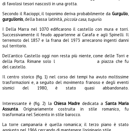
di favolosi tesori nascosti in una grotta.
Secondo il Racioppi, il toponimo deriva probabilmente da
Gurgulio
,
gurgulionis
, della bassa latinità,
piccola casa
,
tugurio
.
I Della Marra nel 1070 edificarono il castello con mura e torri.
Successivamente il feudo appartenne ai Carafa e agli Spinelli. Il
terremoto del 1857 e la frana del 1973 arrecarono ingenti danni
sul territorio.
Dell’antico Castello oggi non resta più niente, come delle Torri e
della Porta. Rimane solo l
a piazza che fu
del castello.
Il centro storico (fig. 1) nel corso dei tempi ha avuto moltissime
trasformazioni e, a seguito del movimento franoso e degli eventi
sismici del 1980, è stato quasi abbandonato.
Interessante è (fig. 2) la
Chiesa
Madre
dedicata a
Santa Maria
Assunta
. Originariamente costruita in stile romanico, fu
trasformata nel Seicento in stile barocco.
La torre campanaria è quella romanica; il terzo piano è stato
aggiunto nel 1966 cercando di mantenere l’originario stile.