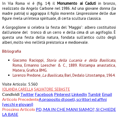
In Via Roma vi è (fig. 14) il
Monumento ai Caduti
in bronzo,
realizzato da Angelo Carbone nel 1986. Ad una giovane donna (la
madre patria) si aggrappa il figlio morente. L’espressione delle due
figure rivela un’intesa spirituale, di certa scultura classica.
A Gorgoglione si celebra la festa del “Maggio”: albero costituitosi
dall’unione del tronco di un cerro e della cima di un agrifoglio. È
questa una festa della natura, fondata sull’antico culto degli
alberi, molto vivo nell’età preistorica e medioevale.
Bibliografia
Giacomo Racioppi,
Storia della Lucania e della Basilicata
,
Roma, Ermanno Loescher & C., 1889. Ristampa anastatica,
Matera, Grafica BMG.
Lorenzo Predone,
La Basilicata
, Bari, Dedalo Litostampa, 1964.
Visite Articolo:
5.560
IOLANDA CARELLA
SALVATORE SEBASTE
Condividi
Twitter
Facebook
Pinterest
LinkedIn
Tumblr
Email
Articolo Precedente
A proposito di poeti, scrittori ed affini
(vecchi e giovani)
Prossimo Articolo
PD, MA IN CHE MANI SIAMO?, SI CHIEDE
LA BASE