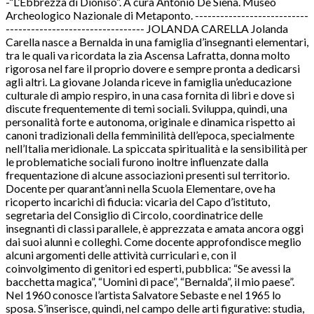
-“L’Ebbrezza di Dioniso”. A cura Antonio De Siena. Museo
Archeologico Nazionale di Metaponto. ---------------------------
--------------------------------- JOLANDA CARELLA Jolanda
Carella nasce a Bernalda in una famiglia d’insegnanti elementari,
tra le quali va ricordata la zia Ascensa Lafratta, donna molto
rigorosa nel fare il proprio dovere e sempre pronta a dedicarsi
agli altri. La giovane Jolanda riceve in famiglia un’educazione
culturale di ampio respiro, in una casa fornita di libri e dove si
discute frequentemente di temi sociali. Sviluppa, quindi, una
personalità forte e autonoma, originale e dinamica rispetto ai
canoni tradizionali della femminilità dell’epoca, specialmente
nell’Italia meridionale. La spiccata spiritualità e la sensibilità per
le problematiche sociali furono inoltre influenzate dalla
frequentazione di alcune associazioni presenti sul territorio.
Docente per quarant’anni nella Scuola Elementare, ove ha
ricoperto incarichi di fiducia: vicaria del Capo d’istituto,
segretaria del Consiglio di Circolo, coordinatrice delle
insegnanti di classi parallele, è apprezzata e amata ancora oggi
dai suoi alunni e colleghi. Come docente approfondisce meglio
alcuni argomenti delle attività curriculari e, con il
coinvolgimento di genitori ed esperti, pubblica: “Se avessi la
bacchetta magica”, “Uomini di pace”, “Bernalda”, il mio paese”.
Nel 1960 conosce l’artista Salvatore Sebaste e nel 1965 lo
sposa. S’inserisce, quindi, nel campo delle arti figurative: studia,