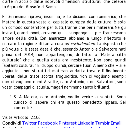
d’arte in acciaio dalle notevoli dimensioni strutturali, che celebra
la figura del filosofo di Samo.
E’ l’ennesima riprova, insomma, e lo diciamo con rammarico, che
Matera in questa veste di capitale europea della cultura, è solo
un comodo contenitore per tutti, tranne che per i materani. Né gli
invitati, grandi nomi, arrivano qui – suppongo – per francescano
amore della città. Con amarezza abbiamo a lungo riflettuto e
cercato la ragione di tanta cura
ad escludendum
. La risposta che
più volte ci è stata data è che, essendo Antonio e Salvatore nati
prima del 2014, non appartengono, di fatto, a “Matera città
culturale”, che a quella data era inesistente. Non sono quindi
“abitanti culturali”. E’ d’uopo, quindi, cercare fuori. A meno che – si è
aggiunto – non si tratti di materani andati altrove e lì finalmente
liberati della triste scorza trogloditica. Non ci vogliono esempi;
non ci vogliono nomi. A volte, caro Antonio, caro Salvatore, sono
vostri compagni di scuola, magari nemmeno tanto brillanti.
S. A Matera, caro Antonio, voglio venire a sentirti. Sono
curioso di sapere chi era questo benedetto Ippaso. Sei
contento?
Visite Articolo:
2.106
Condividi
Twitter
Facebook
Pinterest
LinkedIn
Tumblr
Email