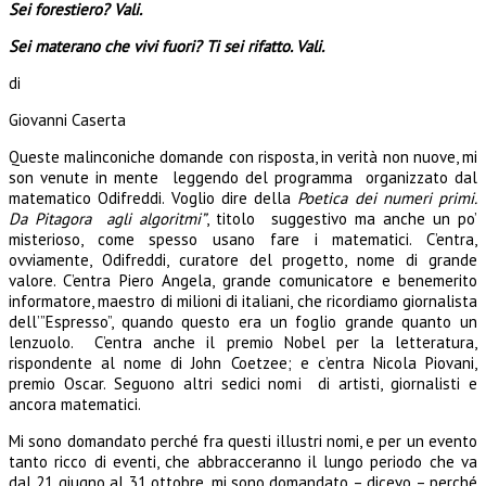
Sei forestiero? Vali.
Sei materano che vivi fuori? Ti sei rifatto. Vali.
di
Giovanni Caserta
Queste malinconiche domande con risposta, in verità non nuove, mi
son venute in mente leggendo del programma organizzato dal
matematico Odifreddi. Voglio dire della
Poetica dei numeri primi.
Da Pitagora agli algoritmi”
, titolo suggestivo ma anche un po’
misterioso, come spesso usano fare i matematici. C’entra,
ovviamente, Odifreddi, curatore del progetto, nome di grande
valore. C’entra Piero Angela, grande comunicatore e benemerito
informatore, maestro di milioni di italiani, che ricordiamo giornalista
dell’”Espresso”, quando questo era un foglio grande quanto un
lenzuolo. C’entra anche il premio Nobel per la letteratura,
rispondente al nome di John Coetzee; e c’entra Nicola Piovani,
premio Oscar. Seguono altri sedici nomi di artisti, giornalisti e
ancora matematici.
Mi sono domandato perché fra questi illustri nomi, e per un evento
tanto ricco di eventi, che abbracceranno il lungo periodo che va
dal 21 giugno al 31 ottobre, mi sono domandato – dicevo – perché