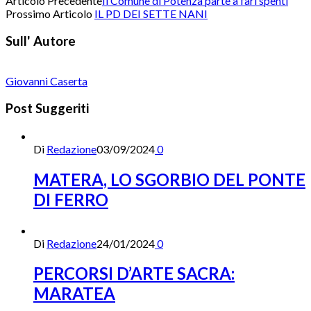
Articolo Precedente
Il Comune di Potenza parte a fari spenti
Prossimo Articolo
IL PD DEI SETTE NANI
Sull' Autore
Giovanni Caserta
Post Suggeriti
Di
Redazione
03/09/2024
0
MATERA, LO SGORBIO DEL PONTE
DI FERRO
Di
Redazione
24/01/2024
0
PERCORSI D’ARTE SACRA:
MARATEA