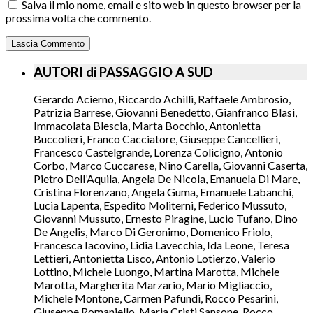
Salva il mio nome, email e sito web in questo browser per la
prossima volta che commento.
AUTORI di PASSAGGIO A SUD
Gerardo Acierno, Riccardo Achilli, Raffaele Ambrosio,
Patrizia Barrese, Giovanni Benedetto, Gianfranco Blasi,
Immacolata Blescia, Marta Bocchio, Antonietta
Buccolieri, Franco Cacciatore, Giuseppe Cancellieri,
Francesco Castelgrande, Lorenza Colicigno, Antonio
Corbo, Marco Cuccarese, Nino Carella, Giovanni Caserta,
Pietro Dell’Aquila, Angela De Nicola, Emanuela Di Mare,
Cristina Florenzano, Angela Guma, Emanuele Labanchi,
Lucia Lapenta, Espedito Moliterni, Federico Mussuto,
Giovanni Mussuto, Ernesto Piragine, Lucio Tufano, Dino
De Angelis, Marco Di Geronimo, Domenico Friolo,
Francesca Iacovino, Lidia Lavecchia, Ida Leone, Teresa
Lettieri, Antonietta Lisco, Antonio Lotierzo, Valerio
Lottino, Michele Luongo, Martina Marotta, Michele
Marotta, Margherita Marzario, Mario Migliaccio,
Michele Montone, Carmen Pafundi, Rocco Pesarini,
Giuseppe Romaniello, Maria Cristi Sansone, Rocco