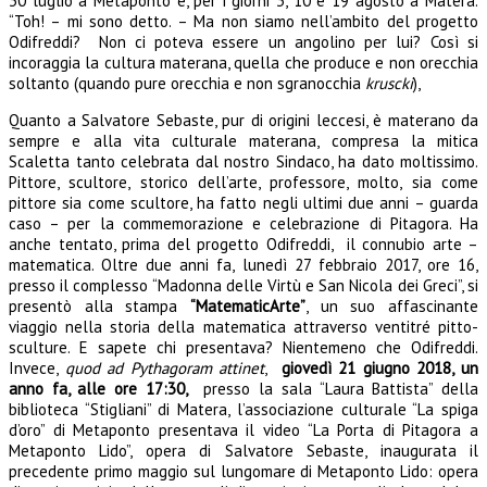
30 luglio a Metaponto e, per i giorni 3, 10 e 19 agosto a Matera.
“Toh! – mi sono detto. – Ma non siamo nell’ambito del progetto
Odifreddi? Non ci poteva essere un angolino per lui? Così si
incoraggia la cultura materana, quella che produce e non orecchia
soltanto (quando pure orecchia e non sgranocchia
kruscki
),
Quanto a Salvatore Sebaste, pur di origini leccesi, è materano da
sempre e alla vita culturale materana, compresa la mitica
Scaletta tanto celebrata dal nostro Sindaco, ha dato moltissimo.
Pittore, scultore, storico dell’arte, professore, molto, sia come
pittore sia come scultore, ha fatto negli ultimi due anni – guarda
caso – per la commemorazione e celebrazione di Pitagora. Ha
anche tentato, prima del progetto Odifreddi, il connubio arte –
matematica. Oltre due anni fa, lunedì 27 febbraio 2017, ore 16,
presso il complesso “Madonna delle Virtù e San Nicola dei Greci”, si
presentò alla stampa
“MatematicArte”
, un suo affascinante
viaggio nella storia della matematica attraverso ventitré pitto-
sculture. E sapete chi presentava? Nientemeno che Odifreddi.
Invece,
quod ad Pythagoram attinet
,
giovedì 21 giugno 2018, un
anno fa, alle ore 17:30,
presso la sala “Laura Battista” della
biblioteca “Stigliani” di Matera, l’associazione culturale “La spiga
d’oro” di Metaponto presentava il video “La Porta di Pitagora a
Metaponto Lido”, opera di Salvatore Sebaste, inaugurata il
precedente primo maggio sul lungomare di Metaponto Lido: opera