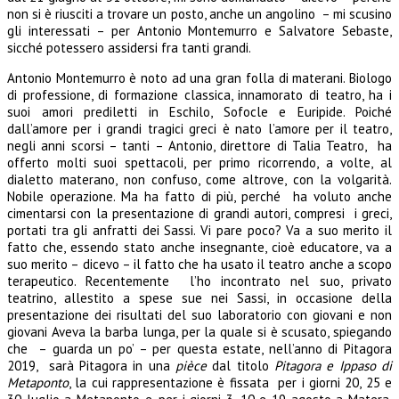
non si è riusciti a trovare un posto, anche un angolino – mi scusino
gli interessati – per Antonio Montemurro e Salvatore Sebaste,
sicché potessero assidersi fra tanti grandi.
Antonio Montemurro è noto ad una gran folla di materani. Biologo
di professione, di formazione classica, innamorato di teatro, ha i
suoi amori prediletti in Eschilo, Sofocle e Euripide. Poiché
dall’amore per i grandi tragici greci è nato l’amore per il teatro,
negli anni scorsi – tanti – Antonio, direttore di Talia Teatro, ha
offerto molti suoi spettacoli, per primo ricorrendo, a volte, al
dialetto materano, non confuso, come altrove, con la volgarità.
Nobile operazione. Ma ha fatto di più, perché ha voluto anche
cimentarsi con la presentazione di grandi autori, compresi i greci,
portati tra gli anfratti dei Sassi. Vi pare poco? Va a suo merito il
fatto che, essendo stato anche insegnante, cioè educatore, va a
suo merito – dicevo – il fatto che ha usato il teatro anche a scopo
terapeutico. Recentemente l’ho incontrato nel suo, privato
teatrino, allestito a spese sue nei Sassi, in occasione della
presentazione dei risultati del suo laboratorio con giovani e non
giovani Aveva la barba lunga, per la quale si è scusato, spiegando
che – guarda un po’ – per questa estate, nell’anno di Pitagora
2019, sarà Pitagora in una
pièce
dal titolo
Pitagora e Ippaso di
Metaponto
, la cui rappresentazione è fissata per i giorni 20, 25 e