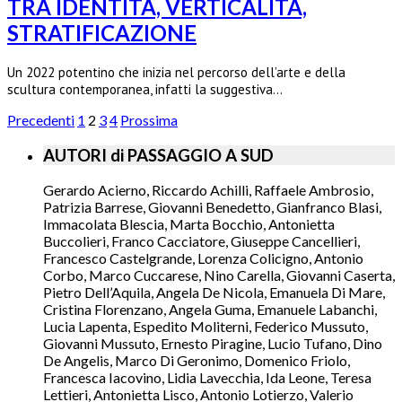
TRA IDENTITÀ, VERTICALITÀ,
STRATIFICAZIONE
Un 2022 potentino che inizia nel percorso dell’arte e della
scultura contemporanea, infatti la suggestiva…
Precedenti
1
2
3
4
Prossima
AUTORI di PASSAGGIO A SUD
Gerardo Acierno, Riccardo Achilli, Raffaele Ambrosio,
Patrizia Barrese, Giovanni Benedetto, Gianfranco Blasi,
Immacolata Blescia, Marta Bocchio, Antonietta
Buccolieri, Franco Cacciatore, Giuseppe Cancellieri,
Francesco Castelgrande, Lorenza Colicigno, Antonio
Corbo, Marco Cuccarese, Nino Carella, Giovanni Caserta,
Pietro Dell’Aquila, Angela De Nicola, Emanuela Di Mare,
Cristina Florenzano, Angela Guma, Emanuele Labanchi,
Lucia Lapenta, Espedito Moliterni, Federico Mussuto,
Giovanni Mussuto, Ernesto Piragine, Lucio Tufano, Dino
De Angelis, Marco Di Geronimo, Domenico Friolo,
Francesca Iacovino, Lidia Lavecchia, Ida Leone, Teresa
Lettieri, Antonietta Lisco, Antonio Lotierzo, Valerio