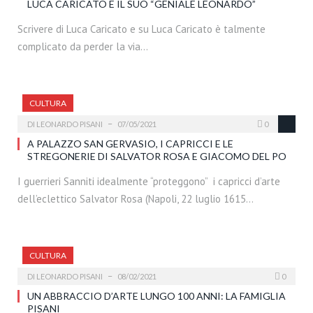
LUCA CARICATO E IL SUO “GENIALE LEONARDO”
Scrivere di Luca Caricato e su Luca Caricato è talmente
complicato da perder la via…
CULTURA
DI
LEONARDO PISANI
07/05/2021
0
A PALAZZO SAN GERVASIO, I CAPRICCI E LE
STREGONERIE DI SALVATOR ROSA E GIACOMO DEL PO
I guerrieri Sanniti idealmente “proteggono” i capricci d’arte
dell’eclettico Salvator Rosa (Napoli, 22 luglio 1615…
CULTURA
DI
LEONARDO PISANI
08/02/2021
0
UN ABBRACCIO D’ARTE LUNGO 100 ANNI: LA FAMIGLIA
PISANI