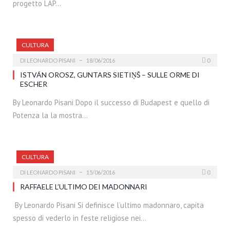
progetto LAP…
CULTURA
DI
LEONARDO PISANI
18/06/2016
0
ISTVÁN OROSZ, GUNTARS SIETIŅŠ – SULLE ORME DI
ESCHER
By Leonardo Pisani Dopo il successo di Budapest e quello di
Potenza la la mostra…
CULTURA
DI
LEONARDO PISANI
15/06/2016
0
RAFFAELE L’ULTIMO DEI MADONNARI
By Leonardo Pisani Si definisce l’ultimo madonnaro, capita
spesso di vederlo in feste religiose nei…