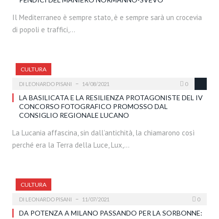
Il Mediterraneo è sempre stato, è e sempre sarà un crocevia
di popoli e traffici,…
CULTURA
DI
LEONARDO PISANI
14/08/2021
0
LA BASILICATA E LA RESILIENZA PROTAGONISTE DEL IV
CONCORSO FOTOGRAFICO PROMOSSO DAL
CONSIGLIO REGIONALE LUCANO
La Lucania affascina, sin dall’antichità, la chiamarono così
perché era la Terra della Luce, Lux,…
CULTURA
DI
LEONARDO PISANI
11/07/2021
0
DA POTENZA A MILANO PASSANDO PER LA SORBONNE: