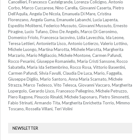
Cancellieri, Francesco Castelgrande, Lorenza Colicigno, Antonio
Corbo, Marco Cuccarese, Nino Carella, Giovanni Caserta, Pietro
Dell’Aquila, Angela De Nicola, Emanuela Di Mare, Cristina
Florenzano, Angela Guma, Emanuele Labanchi, Lucia Lapenta,
Espedito Moliterni, Federico Mussuto, Giovanni Mussuto, Ernesto
Piragine, Lucio Tufano, Dino De Angelis, Marco Di Geronimo,
Domenico Friolo, Francesca Iacovino, Lidia Lavecchia, Ida Leone,
Teresa Lettieri, Antonietta Lisco, Antonio Lotierzo, Valerio Lottino,
Michele Luongo, Martina Marotta, Michele Marotta, Margherita
Marzario, Mario Migliaccio, Michele Montone, Carmen Pafundi,
Rocco Pesarini, Giuseppe Romaniello, Maria Cristi Sansone, Rocco
Sabatella, Maria Ida Settembrino, Rocco Rosa, Vittorio Basentini,
Carmen Pafundi, Silvia Favulli, Claudia De Luca, Mario, Faggella,
Giuseppe Digilio, Mario Santoro, Anna Maria Scarnato, Michele
Strazza, Marco Tedesco, Vito Telesca, Giovanni Vaccaro, Margherita
Lopergolo, Gerardo Lisco, Francesco Pellegrino, Michele Petruzzo,
Piero Ragone, Pinuccio Rinaldi, Michele Saponaro, Pietro Simonetti,
Fabio Strinati, Armando Tita, Margherita Enrichetta Torrio, Mimmo
Toscano, Rossella Villani, Teri Volini
NEWSLETTER