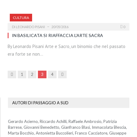
CULTURA
DI
LEONARDO PISANI
20/05/2016
0
IN BASILICATA SI RIAFFACCIA L’ARTE SACRA
By Leonardo Pisani Arte e Sacro, un binomio che nel passato
era forte se non…
Precedenti
Prossima
1
2
3
4
AUTORI DI PASSAGGIO A SUD
Gerardo Acierno, Riccardo Achilli, Raffaele Ambrosio, Patrizia
Barrese, Giovanni Benedetto, Gianfranco Blasi, Immacolata Blescia,
Marta Bocchio, Antonietta Buccolieri, Franco Cacciatore, Giuseppe