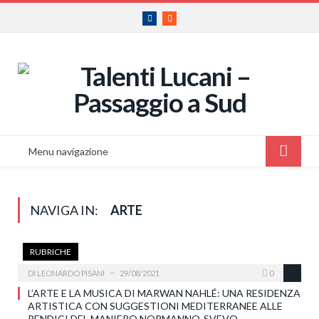
Facebook
RSS
Menu navigazione
NAVIGA IN:
ARTE
RUBRICHE
DI
LEONARDO PISANI
29/08/2021
0
L’ARTE E LA MUSICA DI MARWAN NAHLÉ: UNA RESIDENZA
ARTISTICA CON SUGGESTIONI MEDITERRANEE ALLE
PENDICI DEL MANIERO NORMANNO-SVEVO